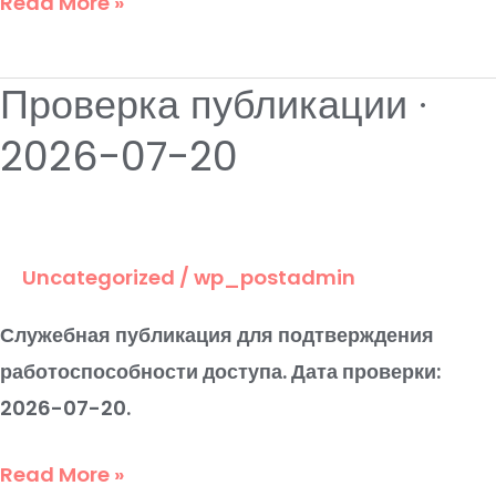
Read More »
Проверка публикации ·
Проверка
публикации
2026-07-20
·
2026-
07-
Uncategorized
/
wp_postadmin
20
Служебная публикация для подтверждения
работоспособности доступа. Дата проверки:
2026-07-20.
Read More »