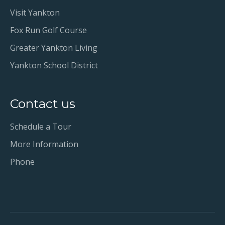
Visit Yankton
Fox Run Golf Course
Greater Yankton Living
Yankton School District
Contact us
Schedule a Tour
More Information
Phone