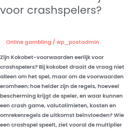
voor crashspelers?
eerlijk
voor
crashspelers?
Online gambling
/
wp_postadmin
Zijn Kokobet-voorwaarden eerlijk voor
crashspelers? Bij kokobet draait de vraag niet
alleen om het spel, maar om de voorwaarden
eromheen: hoe helder zijn de regels, hoeveel
bescherming krijgt de speler, en waar kunnen
een crash game, valutalimieten, kosten en
omrekenregels de uitkomst beïnvloeden? Wie
een crashspel speelt, ziet vooral de multiplier