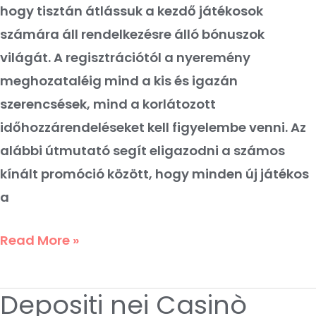
hogy tisztán átlássuk a kezdő játékosok
számára áll rendelkezésre álló bónuszok
világát. A regisztrációtól a nyeremény
meghozataléig mind a kis és igazán
szerencsések, mind a korlátozott
időhozzárendeléseket kell figyelembe venni. Az
alábbi útmutató segít eligazodni a számos
kínált promóció között, hogy minden új játékos
a
Read More »
Depositi nei Casinò
Depositi