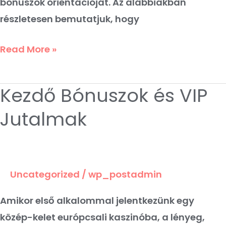
bónuszok orientációját. Az alábbiakban
részletesen bemutatjuk, hogy
Read More »
Kezdő Bónuszok és VIP
Kezdő
Bónuszok
Jutalmak
és
VIP
Jutalmak
Uncategorized
/
wp_postadmin
Amikor első alkalommal jelentkezünk egy
közép-kelet európcsali kaszinóba, a lényeg,