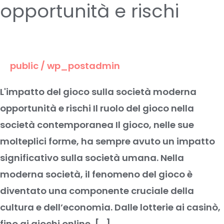
opportunità e rischi
sulla
report
società
any
moderna
problems
opportunità
that
public
/
wp_postadmin
e
you
L'impatto del gioco sulla società moderna
rischi
encounter
opportunità e rischi Il ruolo del gioco nella
using
società contemporanea Il gioco, nelle sue
the
molteplici forme, ha sempre avuto un impatto
contact
significativo sulla società umana. Nella
form
moderna società, il fenomeno del gioco è
on
diventato una componente cruciale della
this
cultura e dell’economia. Dalle lotterie ai casinò,
website.
fino ai giochi online, […]