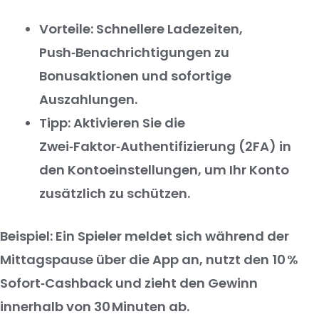
Vorteile: Schnellere Ladezeiten,
Push‑Benachrichtigungen zu
Bonusaktionen und sofortige
Auszahlungen.
Tipp: Aktivieren Sie die
Zwei‑Faktor‑Authentifizierung (2FA) in
den Kontoeinstellungen, um Ihr Konto
zusätzlich zu schützen.
Beispiel: Ein Spieler meldet sich während der
Mittagspause über die App an, nutzt den 10 %
Sofort‑Cashback und zieht den Gewinn
innerhalb von 30 Minuten ab.