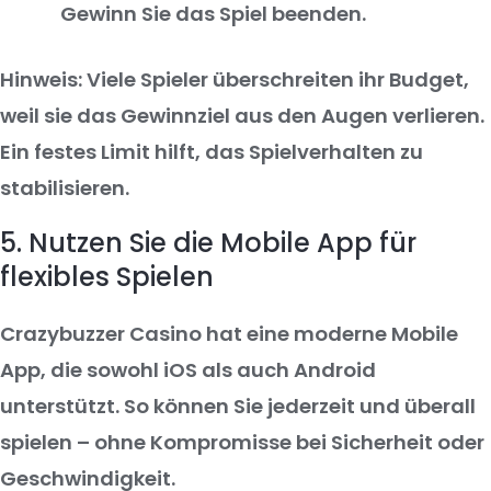
Gewinn Sie das Spiel beenden.
Hinweis: Viele Spieler überschreiten ihr Budget,
weil sie das Gewinnziel aus den Augen verlieren.
Ein festes Limit hilft, das Spielverhalten zu
stabilisieren.
5. Nutzen Sie die Mobile App für
flexibles Spielen
Crazybuzzer Casino hat eine moderne Mobile
App, die sowohl iOS als auch Android
unterstützt. So können Sie jederzeit und überall
spielen – ohne Kompromisse bei Sicherheit oder
Geschwindigkeit.