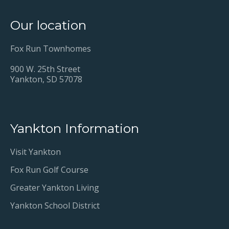
Our location
Fox Run Townhomes
900 W. 25th Street
Yankton, SD 57078
Yankton Information
Visit Yankton
Fox Run Golf Course
Greater Yankton Living
Yankton School District