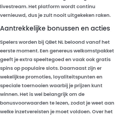
This
livestream. Het platform wordt continu
site
vernieuwd, dus je zult nooit uitgekeken raken.
uses
Aantrekkelijke bonussen en acties
the
WP
Spelers worden bij QBet NL beloond vanaf het
ADA
eerste moment. Een genereus welkomstpakket
Compliance
geeft je extra speeltegoed en vaak ook gratis
Check
spins op populaire slots. Daarnaast zijn er
plugin
wekelijkse promoties, loyaliteitspunten en
to
speciale toernooien waarbij je prijzen kunt
enhance
winnen. Het is wel belangrijk om de
accessibility.
bonusvoorwaarden te lezen, zodat je weet aan
welke inzetvereisten je moet voldoen. Over het