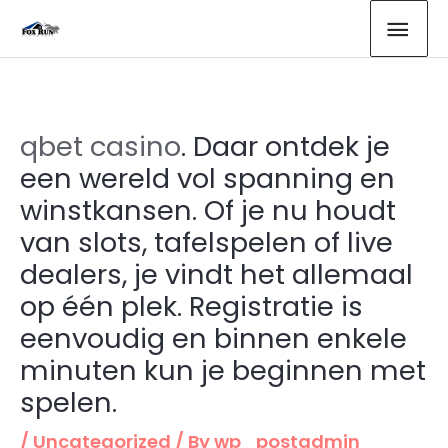
Skip
The
MAI
to
owner
MEN
Post
content
of
navigation
this
qbet casino
. Daar ontdek je
website
een wereld vol spanning en
has
winstkansen. Of je nu houdt
made
van slots, tafelspelen of live
a
dealers, je vindt het allemaal
commitment
op één plek. Registratie is
to
eenvoudig en binnen enkele
accessibility
minuten kun je beginnen met
and
spelen.
inclusion,
/
Uncategorized
/ By
wp_postadmin
please