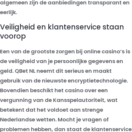
algemeen zijn de aanbiedingen transparant en
eerlijk.
Veiligheid en klantenservice staan
voorop
Een van de grootste zorgen bij online casino’s is
de veiligheid van je persoonlijke gegevens en
geld. QBet NL neemt dit serieus en maakt
gebruik van de nieuwste encryptietechnologie.
Bovendien beschikt het casino over een
vergunning van de Kansspelautoriteit, wat
betekent dat het voldoet aan strenge
Nederlandse wetten. Mocht je vragen of
problemen hebben, dan staat de klantenservice