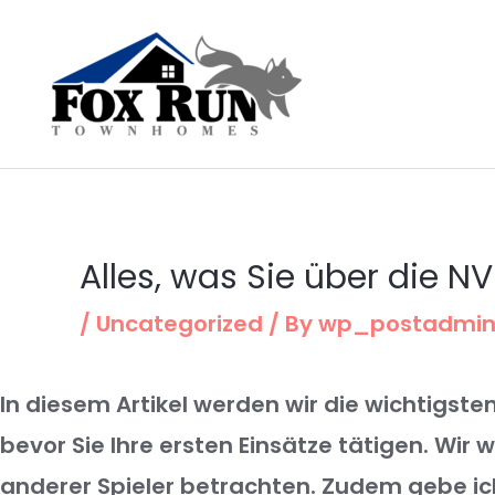
Skip
The
to
owner
content
of
this
website
Post
has
navigation
made
Alles, was Sie über die 
a
/
Uncategorized
/ By
wp_postadmi
commitment
to
In diesem Artikel werden wir die wichtigst
accessibility
bevor Sie Ihre ersten Einsätze tätigen. Wi
and
anderer Spieler betrachten. Zudem gebe ich 