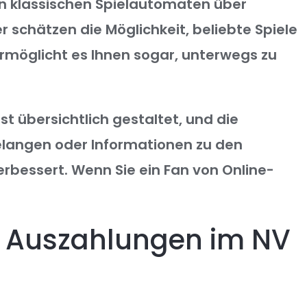
on klassischen Spielautomaten über
er schätzen die Möglichkeit, beliebte Spiele
ermöglicht es Ihnen sogar, unterwegs zu
st übersichtlich gestaltet, und die
gelangen oder Informationen zu den
erbessert. Wenn Sie ein Fan von Online-
d Auszahlungen im NV