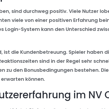
ben, sind durchweg positiv. Viele Nutzer lo
ten viele von einer positiven Erfahrung beim
lles Login-System kann den Unterschied zw
d, ist die Kundenbetreuung. Spieler haben d
eaktionszeiten sind in der Regel sehr schnel
en zu den Bonusbedingungen bestehen. Die 
erwarten können.
utzererfahrung im NV 