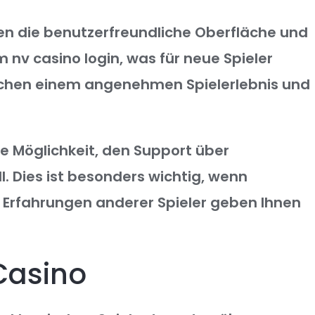
ben die benutzerfreundliche Oberfläche und
 nv casino login, was für neue Spieler
ischen einem angenehmen Spielerlebnis und
ie Möglichkeit, den Support über
l. Dies ist besonders wichtig, wenn
Erfahrungen anderer Spieler geben Ihnen
Casino