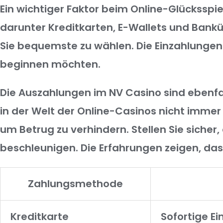
Ein wichtiger Faktor beim Online-Glücksspi
darunter Kreditkarten, E-Wallets und Bankü
Sie bequemste zu wählen. Die Einzahlungen s
beginnen möchten.
Die Auszahlungen im NV Casino sind ebenfal
in der Welt der Online-Casinos nicht immer d
um Betrug zu verhindern. Stellen Sie sicher
beschleunigen. Die Erfahrungen zeigen, dass
Zahlungsmethode
Kreditkarte
Sofortige E