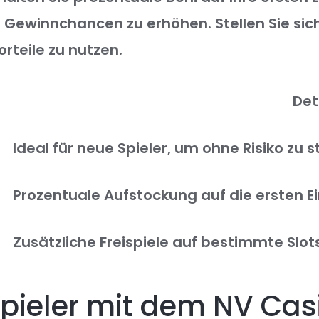
 Gewinnchancen zu erhöhen. Stellen Sie sic
rteile zu nutzen.
Det
Ideal für neue Spieler, um ohne Risiko zu s
Prozentuale Aufstockung auf die ersten E
Zusätzliche Freispiele auf bestimmte Slots
pieler mit dem NV Cas