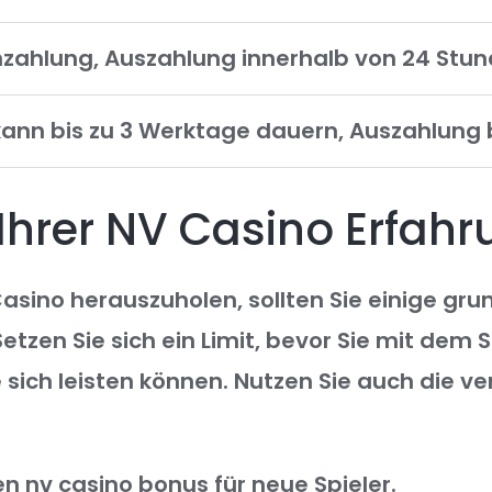
inzahlung, Auszahlung innerhalb von 24 Stun
kann bis zu 3 Werktage dauern, Auszahlung 
 Ihrer NV Casino Erfah
asino herauszuholen, sollten Sie einige gr
 Setzen Sie sich ein Limit, bevor Sie mit dem
 sich leisten können. Nutzen Sie auch die 
en nv casino bonus für neue Spieler.