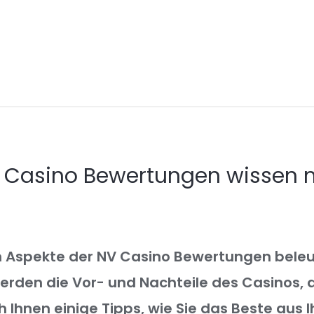
NV Casino Bewertungen wissen 
n
en Aspekte der NV Casino Bewertungen beleuc
r werden die Vor- und Nachteile des Casinos
Ihnen einige Tipps, wie Sie das Beste aus Ih