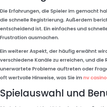
Die Erfahrungen, die Spieler im gemacht ha
die schnelle Registrierung. Außerdem berich
entscheidend ist. Ein einfaches und schne
Frustration ausmachen.
Ein weiterer Aspekt, der häufig erwähnt wir
verschiedene Kanäle zu erreichen, und die R
unerwartete Probleme auftreten oder Frag
oft wertvolle Hinweise, was Sie im
nv casino
Spielauswahl und Ben