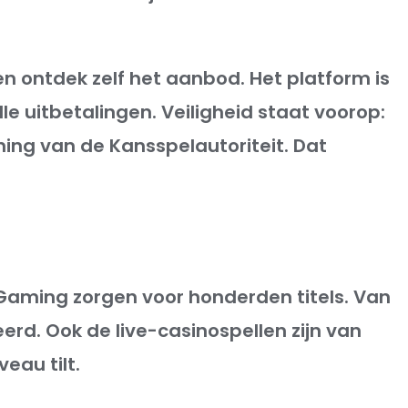
n ontdek zelf het aanbod. Het platform is
le uitbetalingen. Veiligheid staat voorop:
ing van de Kansspelautoriteit. Dat
n Gaming zorgen voor honderden titels. Van
erd. Ook de live-casinospellen zijn van
eau tilt.