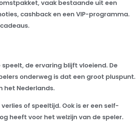
lkomstpakket, vaak bestaande uit een
omoties, cashback en een VIP-programma.
e cadeaus.
peelt, de ervaring blijft vloeiend. De
spelers onderweg is dat een groot pluspunt.
in het Nederlands.
rlies of speeltijd. Ook is er een self-
og heeft voor het welzijn van de speler.