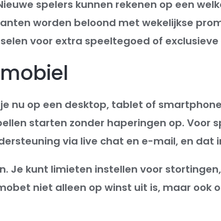
. Nieuwe spelers kunnen rekenen op een we
 klanten worden beloond met wekelijkse pr
isselen voor extra speeltegoed of exclusiev
 mobiel
je nu op een desktop, tablet of smartphone s
spellen starten zonder haperingen op. Voor 
ersteuning via live chat en e-mail, en dat 
 kunt limieten instellen voor stortingen, ve
obet niet alleen op winst uit is, maar ook o