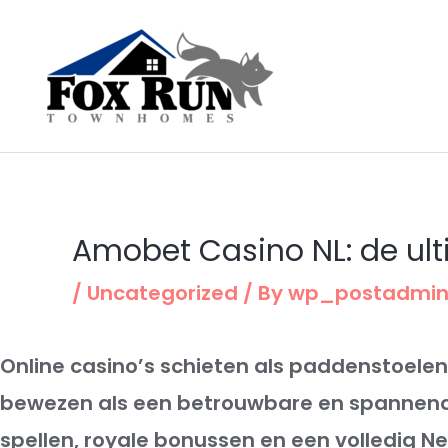
Skip
The
to
owner
content
of
this
website
Post
has
navigation
made
Amobet Casino NL: de ult
a
/
Uncategorized
/ By
wp_postadmi
commitment
to
Online casino’s schieten als paddenstoelen 
accessibility
bewezen als een betrouwbare en spannende 
and
spellen, royale bonussen en een volledig Ne