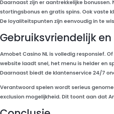
on
Daarnaast zijn er aantrekkelijke bonussen
this
stortingsbonus en gratis spins. Ook vaste
website.
De loyaliteitspunten zijn eenvoudig in te w
This
Gebruiksvriendelijk en
site
uses
Amobet Casino NL is volledig responsief. Of 
the
website laadt snel, het menu is helder en 
WP
Daarnaast biedt de klantenservice 24/7 ond
ADA
Compliance
Verantwoord spelen wordt serieus genomen. Je
Check
exclusion mogelijkheid. Dit toont aan dat Am
plugin
Conclusie