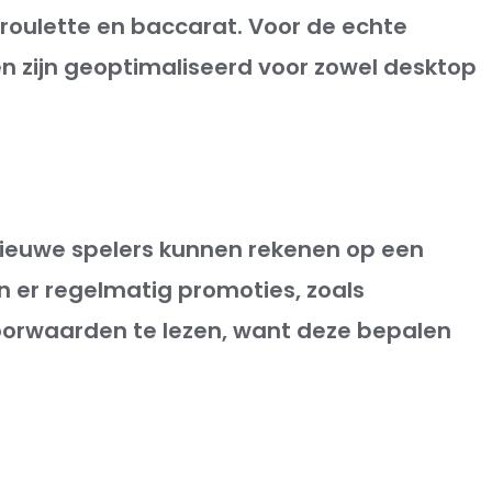
 roulette en baccarat. Voor de echte
len zijn geoptimaliseerd voor zowel desktop
Nieuwe spelers kunnen rekenen op een
n er regelmatig promoties, zoals
oorwaarden te lezen, want deze bepalen