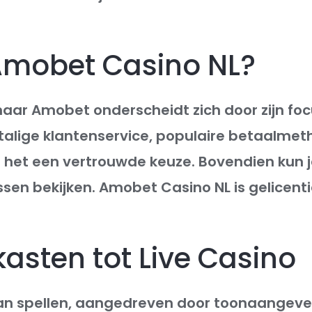
Amobet Casino NL?
, maar Amobet onderscheidt zich door zijn fo
talige klantenservice, populaire betaalmet
 het een vertrouwde keuze. Bovendien kun j
en bekijken. Amobet Casino NL is gelicenti
sten tot Live Casino
an spellen, aangedreven door toonaangeve