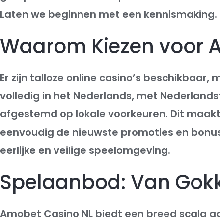
inclusion,
Laten we beginnen met een kennismaking.
please
Waarom Kiezen voor 
report
any
Er zijn talloze online casino’s beschikbaar
problems
volledig in het Nederlands, met Nederlands
that
afgestemd op lokale voorkeuren. Dit maakt
you
eenvoudig de nieuwste promoties en bonuss
encounter
eerlijke en veilige speelomgeving.
using
the
Spelaanbod: Van Gokka
contact
form
Amobet Casino NL biedt een breed scala a