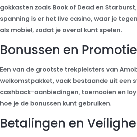
on
gokkasten zoals Book of Dead en Starburst,
this
spanning is er het live casino, waar je tege
website.
als mobiel, zodat je overal kunt spelen.
This
Bonussen en Promotie
site
uses
Een van de grootste trekpleisters van Amo
the
welkomstpakket, vaak bestaande uit een sto
WP
cashback-aanbiedingen, toernooien en loya
ADA
hoe je de bonussen kunt gebruiken.
Compliance
Check
Betalingen en Veilighe
plugin