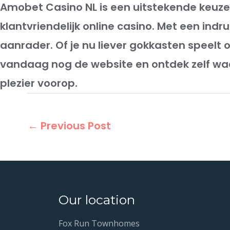
Amobet Casino NL is een uitstekende keuze
klantvriendelijk online casino. Met een ind
aanrader. Of je nu liever gokkasten speelt 
vandaag nog de website en ontdek zelf wa
plezier voorop.
←
Previous Post
Our location
Fox Run Townhomes