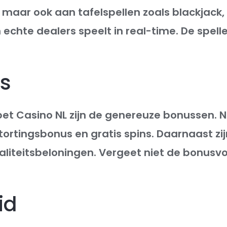
 maar ook aan tafelspellen zoals blackjack,
n echte dealers speelt in real-time. De spel
s
bet Casino NL zijn de genereuze bonussen. 
rtingsbonus en gratis spins. Daarnaast zij
liteitsbeloningen. Vergeet niet de bonusv
id