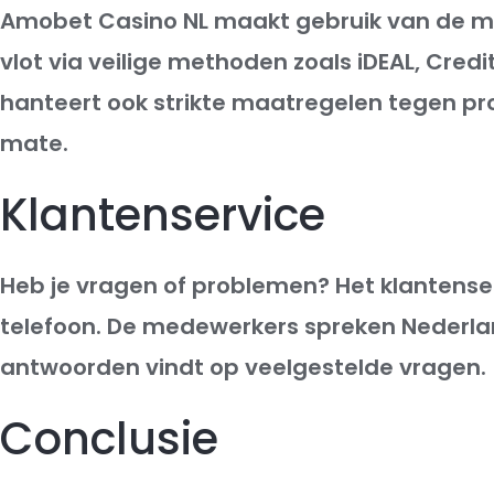
to
Amobet Casino NL maakt gebruik van de mo
enhance
vlot via veilige methoden zoals iDEAL, Cre
accessibility.
hanteert ook strikte maatregelen tegen pro
mate.
Klantenservice
Heb je vragen of problemen? Het klantenser
telefoon. De medewerkers spreken Nederland
antwoorden vindt op veelgestelde vragen.
Conclusie