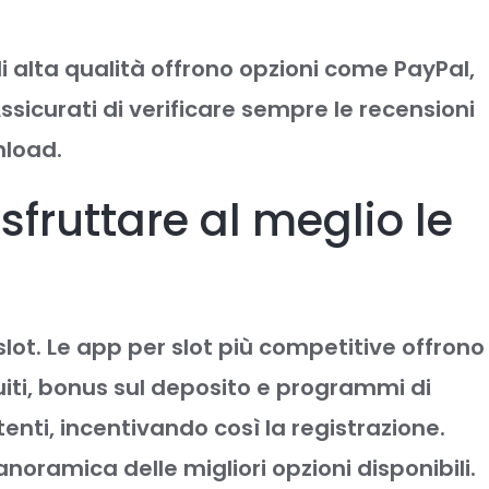
 alta qualità offrono opzioni come PayPal,
 Assicurati di verificare sempre le recensioni
nload.
fruttare al meglio le
slot. Le app per slot più competitive offrono
uiti, bonus sul deposito e programmi di
tenti, incentivando così la registrazione.
noramica delle migliori opzioni disponibili.