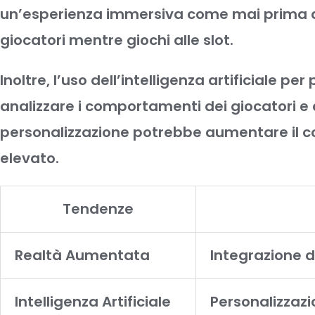
un’esperienza immersiva come mai prima d’o
giocatori mentre giochi alle slot.
Inoltre, l’uso dell’intelligenza artificiale
analizzare i comportamenti dei giocatori e a
personalizzazione potrebbe aumentare il coi
elevato.
Tendenze
Realtà Aumentata
Integrazione d
Intelligenza Artificiale
Personalizzazi