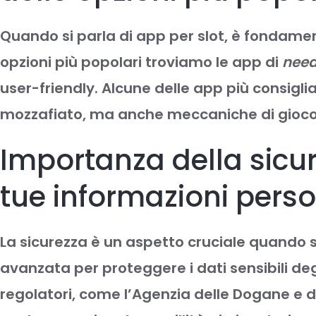
on
this
Quando si parla di app per slot, è fondament
website.
opzioni più popolari troviamo le app di
need
This
user-friendly. Alcune delle app più consigl
site
mozzafiato, ma anche meccaniche di gioco i
uses
Importanza della sicur
the
tue informazioni perso
WP
ADA
Compliance
La sicurezza è un aspetto cruciale quando s
Check
avanzata per proteggere i dati sensibili degl
plugin
regolatori, come l’Agenzia delle Dogane e d