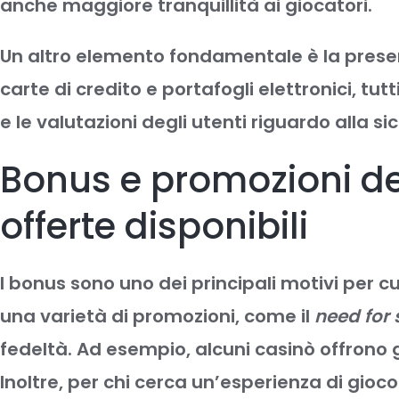
to
anche maggiore tranquillità ai giocatori.
enhance
Un altro elemento fondamentale è la presen
accessibility.
carte di credito e portafogli elettronici, tut
e le valutazioni degli utenti riguardo alla 
Bonus e promozioni del
offerte disponibili
I bonus sono uno dei principali motivi per c
una varietà di promozioni, come il
need for 
fedeltà. Ad esempio, alcuni casinò offrono gi
Inoltre, per chi cerca un’esperienza di gio