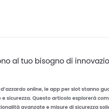
no al tuo bisogno di innovazio
n
 d’azzardo online, le app per slot stanno 
 e sicurezza. Questo articolo esplorerà come
zionalità avanzate e misure di sicurezza so