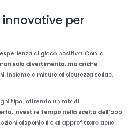
 innovative per
sperienza di gioco positiva. Con la
no non solo divertimento, ma anche
ni, insieme a misure di sicurezza solide,
gni tipo, offrendo un mix di
erto, investire tempo nella scelta dell’app
zioni disponibili e di approfittare delle