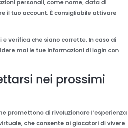
mazioni personali, come nome, data di
 il tuo account. È consigliabile attivare
li e verifica che siano corrette. In caso di
dere mai le tue informazioni di login con
ttarsi nei prossimi
che promettono di rivoluzionare l’esperienza
irtuale, che consente ai giocatori di vivere