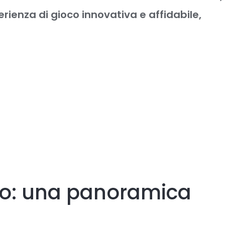
perienza di gioco innovativa e affidabile,
cato: una panoramica