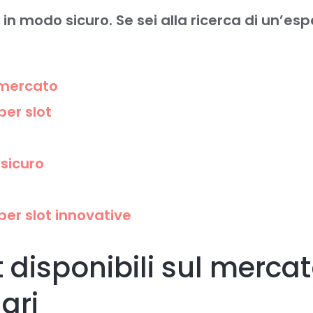
n in modo sicuro. Se sei alla ricerca di un’es
l mercato
per slot
 sicuro
per slot innovative
ot disponibili sul mer
ari