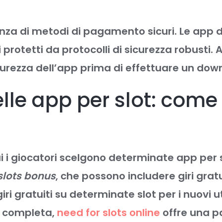
za di metodi di pagamento sicuri. Le app di
ti protetti da protocolli di sicurezza robusti.
sicurezza dell’app prima di effettuare un dow
le app per slot: come s
ui i giocatori scelgono determinate app per 
slots bonus
, che possono includere giri grat
ri gratuiti su determinate slot per i nuovi u
co completa,
need for slots online
offre una pa