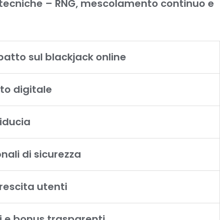
iere tecniche – RNG, mescolamento continuo e
atto sul blackjack online
o digitale
iducia
nali di sicurezza
rescita utenti
i e bonus trasparenti