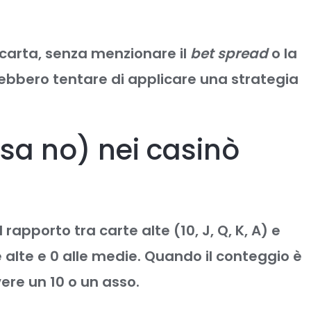
i carta, senza menzionare il
bet spread
o la
trebbero tentare di applicare una strategia
osa no) nei casinò
apporto tra carte alte (10, J, Q, K, A) e
e alte e 0 alle medie. Quando il conteggio è
ere un 10 o un asso.