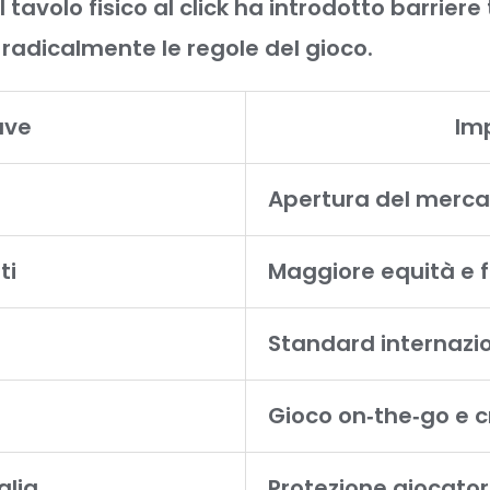
dal tavolo fisico al click ha introdotto barr
radicalmente le regole del gioco.
ave
Imp
Apertura del mercat
ti
Maggiore equità e f
Standard internazio
Gioco on‑the‑go e c
alia
Protezione giocator