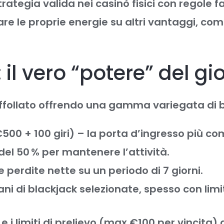
rategia valida nei casinò fisici con regole f
re le proprie energie su altri vantaggi, come
il vero “potere” del gi
ffollato offrendo una gamma variegata di 
€500 + 100 giri) – la porta d’ingresso più c
del 50 % per mantenere l’attività.
 perdite nette su un periodo di 7 giorni.
 di blackjack selezionate, spesso con limita
i limiti di prelievo (max €100 per vincita) 