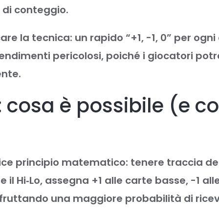
 di conteggio.
are la tecnica: un rapido “+1, -1, 0” per ogn
tendimenti pericolosi, poiché i giocatori po
ente.
: cosa è possibile (e c
ce principio matematico: tenere traccia del r
il Hi‑Lo, assegna +1 alle carte basse, -1 all
sfruttando una maggiore probabilità di ricev