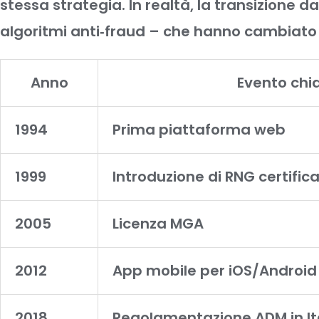
to
stessa strategia. In realtà, la transizione 
enhance
algoritmi anti‑fraud – che hanno cambiato 
accessibility.
Anno
Evento chi
1994
Prima piattaforma web
1999
Introduzione di RNG certifica
2005
Licenza MGA
2012
App mobile per iOS/Android
2018
Regolamentazione ADM in It