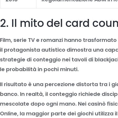
2. Il mito del card cou
Film, serie TV e romanzi hanno trasformato 
il protagonista autistico dimostra una capaci
strategie di conteggio nei tavoli di blackj
le probabilità in pochi minuti.
Il risultato è una percezione distorta tra i 
banco. In realtà, il conteggio richiede dis
mescolate dopo ogni mano. Nei casinò fisici,
Online, la maggior parte dei giochi utilizza i