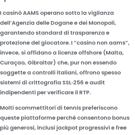
I casinò AAMS operano sotto la vigilanza
dell’Agenzia delle Dogane e dei Monopoli,
garantendo standard di trasparenza e
protezione del giocatore. I “casino non aams”,
invece, si affidano a licenze offshore (Malta,
Curaçao, Gibraltar) che, pur non essendo
soggette a controlli italiani, offrono spesso
sistemi di crittografia SSL‑256 e audit
indipendenti per verificare il RTP.
Molti scommettitori di tennis preferiscono
queste piattaforme perché consentono bonus
più generosi, inclusi jackpot progressivi e free