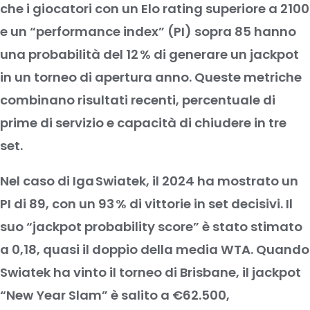
che i giocatori con un Elo rating superiore a 2100
e un “performance index” (PI) sopra 85 hanno
una probabilità del 12 % di generare un jackpot
in un torneo di apertura anno. Queste metriche
combinano risultati recenti, percentuale di
prime di servizio e capacità di chiudere in tre
set.
Nel caso di Iga Swiatek, il 2024 ha mostrato un
PI di 89, con un 93 % di vittorie in set decisivi. Il
suo “jackpot probability score” è stato stimato
a 0,18, quasi il doppio della media WTA. Quando
Swiatek ha vinto il torneo di Brisbane, il jackpot
“New Year Slam” è salito a €62.500,