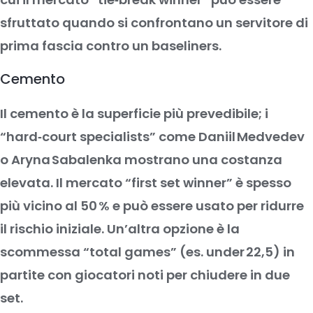
sfruttato quando si confrontano un servitore di
prima fascia contro un baseliners.
Cemento
Il cemento è la superficie più prevedibile; i
“hard‑court specialists” come Daniil Medvedev
o Aryna Sabalenka mostrano una costanza
elevata. Il mercato “first set winner” è spesso
più vicino al 50 % e può essere usato per ridurre
il rischio iniziale. Un’altra opzione è la
scommessa “total games” (es. under 22,5) in
partite con giocatori noti per chiudere in due
set.