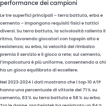
performance dei campioni
Le tre superfici principali – terra battuta, erba e
cemento – impongono requisiti fisici e tattici
diversi. Su terra battuta, la scivolosità rallenta il
ritmo, favorendo giocatori con topspin alto e
resistenza; su erba, la velocità del rimbalzo
premia il servizio e il gioco a rete; sul cemento,
l’impalcatura è più uniforme, consentendo a chi
ha un gioco equilibrato di eccellere.
Nel 2023‑2024 i dati mostrano che i top‑10 ATP
hanno una percentuale di vittorie del 71 % su
cemento, 63 % su terra battuta e 58 % su erba.
Tra le donne, Iga Swiatek ha registrato un 84 %