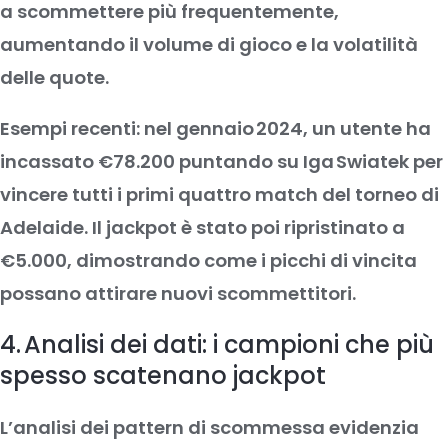
a scommettere più frequentemente,
aumentando il volume di gioco e la volatilità
delle quote.
Esempi recenti: nel gennaio 2024, un utente ha
incassato €78.200 puntando su Iga Swiatek per
vincere tutti i primi quattro match del torneo di
Adelaide. Il jackpot è stato poi ripristinato a
€5.000, dimostrando come i picchi di vincita
possano attirare nuovi scommettitori.
4. Analisi dei dati: i campioni che più
spesso scatenano jackpot
L’analisi dei pattern di scommessa evidenzia