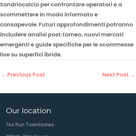
Sondriocalcio per confrontare operatori e a
scommettere in modo informato e
consapevole. Futuri approfondimenti potranno
includere analisi post‑torneo, nuovi mercati
emergenti e guide specifiche per le scommesse
live su superfici ibride.
←
Previous Post
Next Post
→
Our location
Fox Run Townhomes