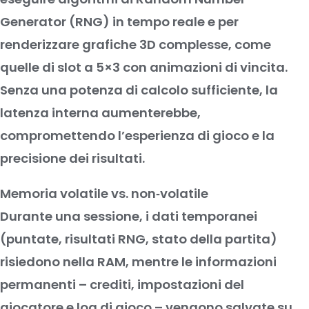
Generator (RNG) in tempo reale e per
renderizzare grafiche 3D complesse, come
quelle di slot a 5×3 con animazioni di vincita.
Senza una potenza di calcolo sufficiente, la
latenza interna aumenterebbe,
compromettendo l’esperienza di gioco e la
precisione dei risultati.
Memoria volatile vs. non‑volatile
Durante una sessione, i dati temporanei
(puntate, risultati RNG, stato della partita)
risiedono nella RAM, mentre le informazioni
permanenti – crediti, impostazioni del
giocatore e log di gioco – vengono salvate su