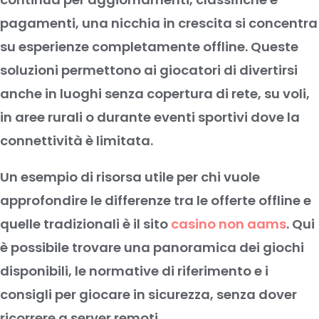
report
pagamenti, una nicchia in crescita si concentra
any
su esperienze completamente offline. Queste
problems
soluzioni permettono ai giocatori di divertirsi
that
anche in luoghi senza copertura di rete, su voli,
you
in aree rurali o durante eventi sportivi dove la
encounter
connettività è limitata.
using
Un esempio di risorsa utile per chi vuole
the
approfondire le differenze tra le offerte offline e
contact
quelle tradizionali è il sito
casino non aams
. Qui
form
è possibile trovare una panoramica dei giochi
on
disponibili, le normative di riferimento e i
this
consigli per giocare in sicurezza, senza dover
website.
ricorrere a server remoti.