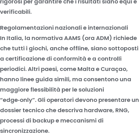
rigorosi per garantire che i risultati siano equi e
verificabili.
Regolamentazioni nazionali e internazionali
In Italia, la normativa AAMS (ora ADM) richiede
che tutti i giochi, anche offline, siano sottoposti
a certificazione di conformità e a controlli
periodici. Altri paesi, come Malta e Curaçao,
hanno linee guida simili, ma consentono una
maggiore flessibilità per le soluzioni
“edge‑only”. Gli operatori devono presentare un
dossier tecnico che descriva hardware, RNG,
processi di backup e meccanismi di
sincronizzazione.