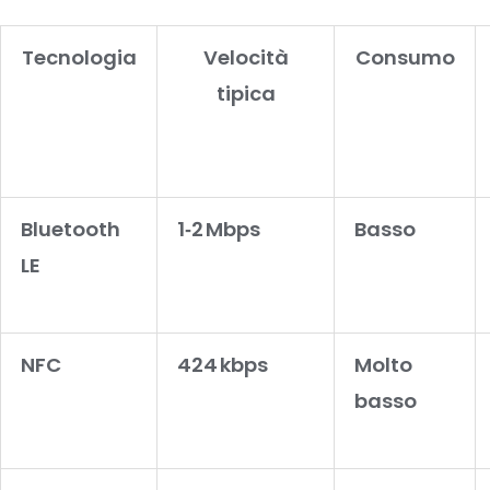
Tecnologia
Velocità
Consumo
tipica
Bluetooth
1‑2 Mbps
Basso
LE
NFC
424 kbps
Molto
basso