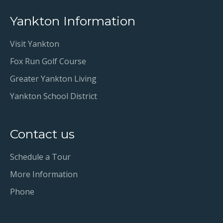
Yankton Information
Visit Yankton
Fox Run Golf Course
Greater Yankton Living
Yankton School District
Contact us
Schedule a Tour
More Information
Phone