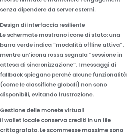
senza dipendere da server esterni.
Design di interfaccia resiliente
Le schermate mostrano icone di stato: una
barra verde indica “modalità offline attiva”,
mentre un’icona rossa segnala “sessione in
attesa di sincronizzazione”. I messaggi di
fallback spiegano perché alcune funzionalità
(come le classifiche globali) non sono
disponibili, evitando frustrazione.
Gestione delle monete virtuali
Il wallet locale conserva crediti in un file
crittografato. Le scommesse massime sono