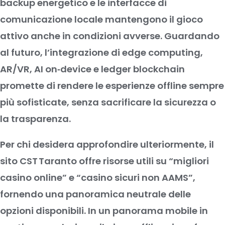
backup energetico e le interfacce di
comunicazione locale mantengono il gioco
attivo anche in condizioni avverse. Guardando
al futuro, l’integrazione di edge computing,
AR/VR, AI on‑device e ledger blockchain
promette di rendere le esperienze offline sempre
più sofisticate, senza sacrificare la sicurezza o
la trasparenza.
Per chi desidera approfondire ulteriormente, il
sito CST Taranto offre risorse utili su “migliori
casino online” e “casino sicuri non AAMS”,
fornendo una panoramica neutrale delle
opzioni disponibili. In un panorama mobile in