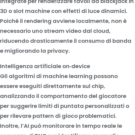
integrate per renderizzare tavoli da blackjack in
3D o slot machine con effetti di luce dinamici.
Poiché il rendering avviene localmente, non è
necessario uno stream video dal cloud,
riducendo drasticamente il consumo di banda
e migliorando la privacy.
Intelligenza artificiale on‑device
Gli algoritmi di machine learning possono
essere eseguiti direttamente sul chip,
analizzando il comportamento del giocatore
per suggerire limiti di puntata personalizzati o
per rilevare pattern di gioco problematici.
Inoltre, l’AI può monitorare in tempo reale le