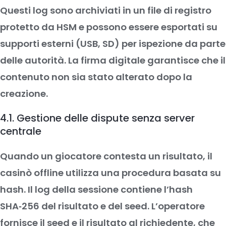
Questi log sono archiviati in un file di registro
protetto da HSM e possono essere esportati su
supporti esterni (USB, SD) per ispezione da parte
delle autorità. La firma digitale garantisce che il
contenuto non sia stato alterato dopo la
creazione.
4.1. Gestione delle dispute senza server
centrale
Quando un giocatore contesta un risultato, il
casinò offline utilizza una procedura basata su
hash. Il log della sessione contiene l’hash
SHA‑256 del risultato e del seed. L’operatore
fornisce il seed e il risultato al richiedente, che