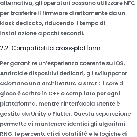
alternativa, gli operatori possono utilizzare NFC
per trasferire il firmware direttamente da un
kiosk dedicato, riducendo il tempo di
installazione a pochi secondi.
2.2. Compatibilità cross‑platform
Per garantire un’esperienza coerente su iOS,
Android e dispositivi dedicati, gli sviluppatori
adottano una architettura a strati: il core di
gioco è scritto in C++ e compilato per ogni
piattaforma, mentre l’interfaccia utente è
gestita da Unity o Flutter. Questa separazione
permette di mantenere identici gli algoritmi
RNG, le percentuali di volatilità e le logiche di