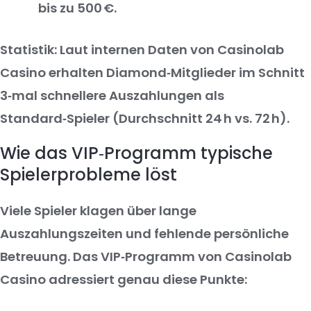
bis zu 500 €.
Statistik: Laut internen Daten von Casinolab
Casino erhalten Diamond‑Mitglieder im Schnitt
3‑mal schnellere Auszahlungen als
Standard‑Spieler (Durchschnitt 24 h vs. 72 h).
Wie das VIP‑Programm typische
Spielerprobleme löst
Viele Spieler klagen über lange
Auszahlungszeiten und fehlende persönliche
Betreuung. Das VIP‑Programm von Casinolab
Casino adressiert genau diese Punkte: