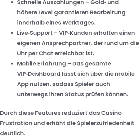
Schnelle Auszahlungen – Gold‑ und
höhere Level garantieren Bearbeitung
innerhalb eines Werktages.
Live‑Support – VIP‑Kunden erhalten einen
eigenen Ansprechpartner, der rund um die
Uhr per Chat erreichbar ist.
Mobile Erfahrung – Das gesamte
VIP‑Dashboard lässt sich über die mobile
App nutzen, sodass Spieler auch
unterwegs ihren Status prüfen können.
Durch diese Features reduziert das Casino
Frustration und erhöht die Spielerzufriedenheit
deutlich.