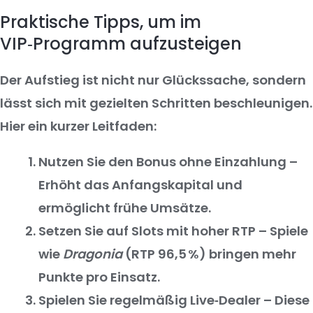
Praktische Tipps, um im
VIP‑Programm aufzusteigen
Der Aufstieg ist nicht nur Glückssache, sondern
lässt sich mit gezielten Schritten beschleunigen.
Hier ein kurzer Leitfaden:
Nutzen Sie den Bonus ohne Einzahlung –
Erhöht das Anfangskapital und
ermöglicht frühe Umsätze.
Setzen Sie auf Slots mit hoher RTP – Spiele
wie
Dragonia
(RTP 96,5 %) bringen mehr
Punkte pro Einsatz.
Spielen Sie regelmäßig Live‑Dealer – Diese