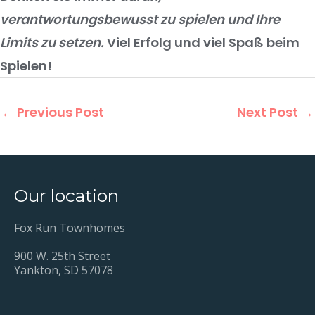
verantwortungsbewusst zu spielen und Ihre
Limits zu setzen.
Viel Erfolg und viel Spaß beim
Spielen!
←
Previous Post
Next Post
→
Our location
Fox Run Townhomes
900 W. 25th Street
Yankton, SD 57078