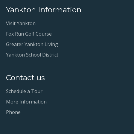
Yankton Information
Visit Yankton
Fox Run Golf Course
Greater Yankton Living
Yankton School District
Contact us
Schedule a Tour
More Information
Phone