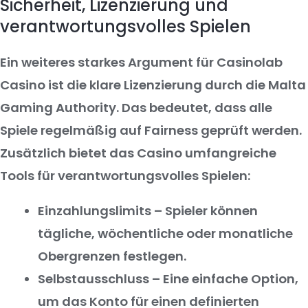
Sicherheit, Lizenzierung und
verantwortungsvolles Spielen
Ein weiteres starkes Argument für Casinolab
Casino ist die klare Lizenzierung durch die Malta
Gaming Authority. Das bedeutet, dass alle
Spiele regelmäßig auf Fairness geprüft werden.
Zusätzlich bietet das Casino umfangreiche
Tools für verantwortungsvolles Spielen:
Einzahlungslimits – Spieler können
tägliche, wöchentliche oder monatliche
Obergrenzen festlegen.
Selbstausschluss – Eine einfache Option,
um das Konto für einen definierten