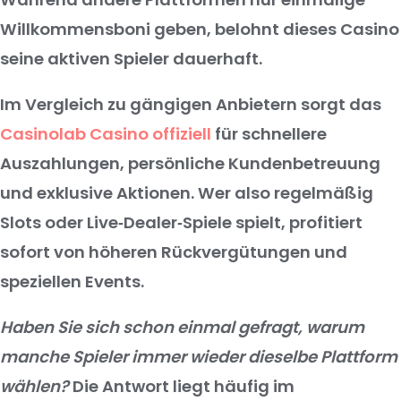
report
Willkommensboni geben, belohnt dieses Casino
any
seine aktiven Spieler dauerhaft.
problems
Im Vergleich zu gängigen Anbietern sorgt das
that
Casinolab Casino offiziell
für schnellere
you
Auszahlungen, persönliche Kundenbetreuung
encounter
und exklusive Aktionen. Wer also regelmäßig
using
Slots oder Live‑Dealer‑Spiele spielt, profitiert
the
sofort von höheren Rückvergütungen und
contact
speziellen Events.
form
on
Haben Sie sich schon einmal gefragt, warum
this
manche Spieler immer wieder dieselbe Plattform
website.
wählen?
Die Antwort liegt häufig im