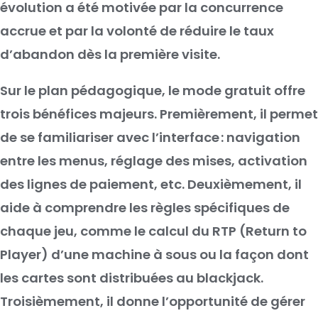
évolution a été motivée par la concurrence
accrue et par la volonté de réduire le taux
d’abandon dès la première visite.
Sur le plan pédagogique, le mode gratuit offre
trois bénéfices majeurs. Premièrement, il permet
de se familiariser avec l’interface : navigation
entre les menus, réglage des mises, activation
des lignes de paiement, etc. Deuxièmement, il
aide à comprendre les règles spécifiques de
chaque jeu, comme le calcul du RTP (Return to
Player) d’une machine à sous ou la façon dont
les cartes sont distribuées au blackjack.
Troisièmement, il donne l’opportunité de gérer