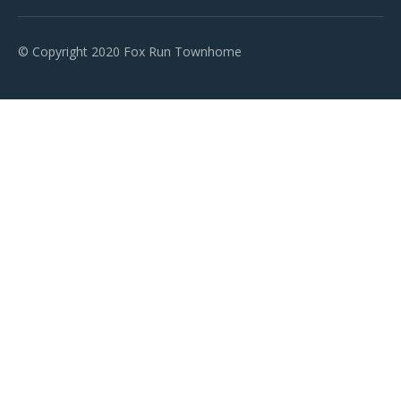
© Copyright 2020 Fox Run Townhome