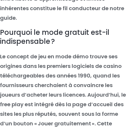
inhérentes constitue le fil conducteur de notre
guide.
Pourquoi le mode gratuit est-il
indispensable ?
Le concept de jeu en mode démo trouve ses
origines dans les premiers logiciels de casino
téléchargeables des années 1990, quand les
fournisseurs cherchaient à convaincre les
joueurs d’acheter leurs licences. Aujourd’hui, le
free play est intégré dès la page d’accueil des
sites les plus réputés, souvent sous la forme
d’un bouton « Jouer gratuitement ». Cette