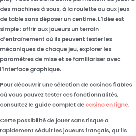
report
des machines à sous, à la roulette ou aux jeux
any
de table sans déposer un centime. L’idée est
problems
simple : offrir aux joueurs un terrain
that
d’entraînement où ils peuvent tester les
you
mécaniques de chaque jeu, explorer les
encounter
paramètres de mise et se familiariser avec
using
l’interface graphique.
the
Pour découvrir une sélection de casinos fiables
contact
où vous pouvez tester ces fonctionnalités,
form
consultez le guide complet de
casino en ligne
.
on
this
Cette possibilité de jouer sans risque a
website.
rapidement séduit les joueurs français, qu’ils