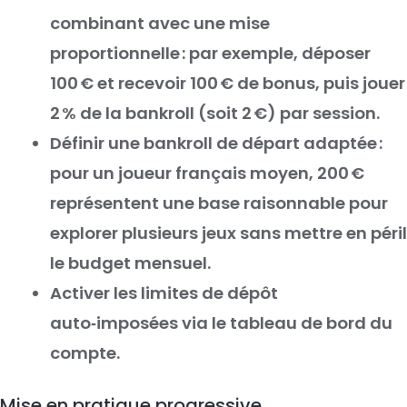
combinant avec une mise
proportionnelle : par exemple, déposer
100 € et recevoir 100 € de bonus, puis jouer
2 % de la bankroll (soit 2 €) par session.
Définir une bankroll de départ adaptée :
pour un joueur français moyen, 200 €
représentent une base raisonnable pour
explorer plusieurs jeux sans mettre en péril
le budget mensuel.
Activer les limites de dépôt
auto‑imposées via le tableau de bord du
compte.
Mise en pratique progressive