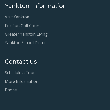
Yankton Information
Visit Yankton
Fox Run Golf Course
Greater Yankton Living
Yankton School District
Contact us
Schedule a Tour
More Information
Phone