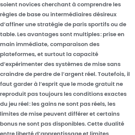
This
soient novices cherchant à comprendre les
site
règles de base ou intermédiaires désireux
uses
d’affiner une stratégie de paris sportifs ou de
the
table. Les avantages sont multiples : prise en
WP
main immédiate, comparaison des
ADA
plateformes, et surtout la capacité
Compliance
d’expérimenter des systèmes de mise sans
Check
craindre de perdre de l’argent réel. Toutefois, il
plugin
faut garder à l’esprit que le mode gratuit ne
to
reproduit pas toujours les conditions exactes
enhance
du jeu réel : les gains ne sont pas réels, les
accessibility.
limites de mise peuvent différer et certains
bonus ne sont pas disponibles. Cette dualité
entre liberté d’apprentissage et limites