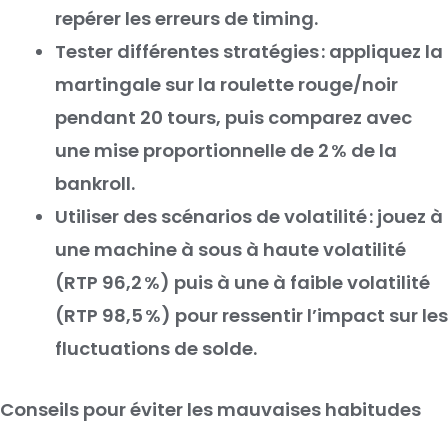
repérer les erreurs de timing.
Tester différentes stratégies : appliquez la
martingale sur la roulette rouge/noir
pendant 20 tours, puis comparez avec
une mise proportionnelle de 2 % de la
bankroll.
Utiliser des scénarios de volatilité : jouez à
une machine à sous à haute volatilité
(RTP 96,2 %) puis à une à faible volatilité
(RTP 98,5 %) pour ressentir l’impact sur les
fluctuations de solde.
Conseils pour éviter les mauvaises habitudes