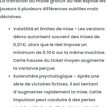
La transition du mode gratuit au réel expose les
joueurs à plusieurs différences subtiles mais
décisives.
Volatilité et limites de mise – Les versions
démo autorisent souvent des mises de
0,01 €, alors que le réel impose un
minimum de 0,10 € sur la même machine.
Cette hausse du ticket moyen augmente
la variance perçue.
Surenchère psychologique – Après une
série de victoires fictives, il est tentant
d’augmenter rapidement la mise. Cette
impulsion peut conduire à des pertes