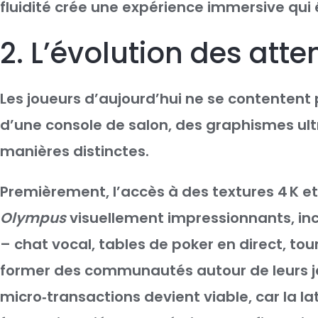
fluidité crée une expérience immersive qui ét
2. L’évolution des atte
Les joueurs d’aujourd’hui ne se contentent 
d’une console de salon, des graphismes ultra
manières distinctes.
Premièrement, l’accès à des textures 4 K 
Olympus
visuellement impressionnants, inci
– chat vocal, tables de poker en direct, to
former des communautés autour de leurs jeu
micro‑transactions devient viable, car la l