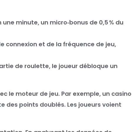
n une minute, un micro‑bonus de 0,5 % du
 de connexion et de la fréquence de jeu,
rtie de roulette, le joueur débloque un
c le moteur de jeu. Par exemple, un casino
e des points doublés. Les joueurs voient