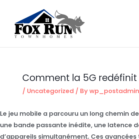
Skip
The
to
owner
content
of
this
website
Post
has
navigation
made
Comment la 5G redéfinit 
a
/
Uncategorized
/ By
wp_postadmi
commitment
to
Le jeu mobile a parcouru un long chemin dep
accessibility
une bande passante inédite, une latence de
and
d’appareils simultanément. Ces avancées tra