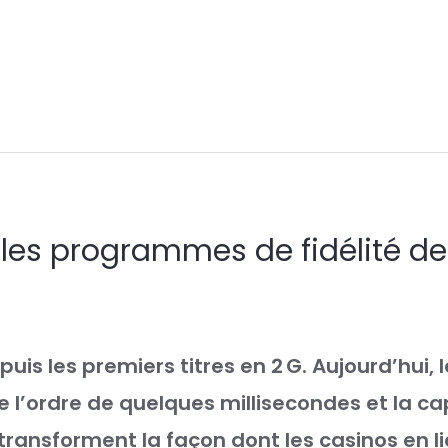
les programmes de fidélité de
n
uis les premiers titres en 2 G. Aujourd’hui,
 l’ordre de quelques millisecondes et la ca
nsforment la façon dont les casinos en lign