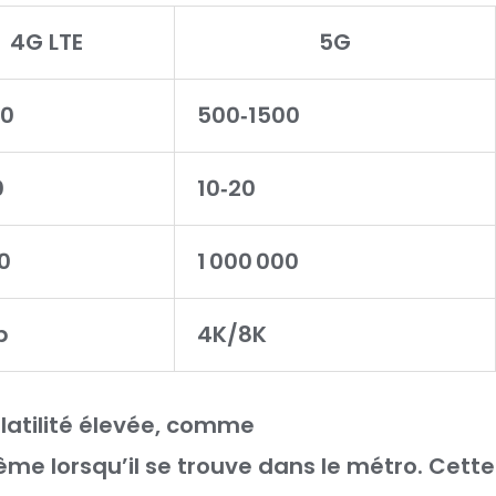
4G LTE
5G
00
500‑1500
0
10‑20
0
1 000 000
p
4K/8K
olatilité élevée, comme
ême lorsqu’il se trouve dans le métro. Cette