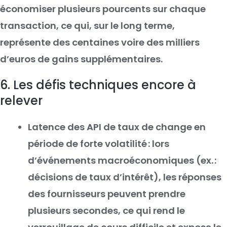
économiser plusieurs pourcents sur chaque
transaction, ce qui, sur le long terme,
représente des centaines voire des milliers
d’euros de gains supplémentaires.
6. Les défis techniques encore à
relever
Latence des API de taux de change en
période de forte volatilité
: lors
d’événements macroéconomiques (ex. :
décisions de taux d’intérêt), les réponses
des fournisseurs peuvent prendre
plusieurs secondes, ce qui rend le