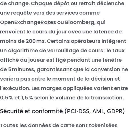
de change. Chaque dépôt ou retrait déclenche
une requête vers des services comme
OpenExchangeRates ou Bloomberg, qui
renvoient le cours du jour avec une latence de
moins de 200 ms. Certains opérateurs intègrent
un algorithme de verrouillage de cours : le taux
affiché au joueur est figé pendant une fenêtre
de 5 minutes, garantissant que la conversion ne
variera pas entre le moment de la décision et
l’exécution. Les marges appliquées varient entre
0,5 % et 1,5 % selon le volume de la transaction.
Sécurité et conformité (PCI‑DSS, AML, GDPR)
Toutes les données de carte sont tokenisées