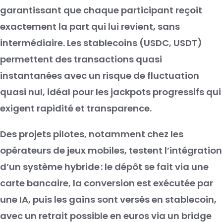
garantissant que chaque participant reçoit
exactement la part qui lui revient, sans
intermédiaire. Les stablecoins (USDC, USDT)
permettent des transactions quasi
instantanées avec un risque de fluctuation
quasi nul, idéal pour les jackpots progressifs qui
exigent rapidité et transparence.
Des projets pilotes, notamment chez les
opérateurs de jeux mobiles, testent l’intégration
d’un système hybride : le dépôt se fait via une
carte bancaire, la conversion est exécutée par
une IA, puis les gains sont versés en stablecoin,
avec un retrait possible en euros via un bridge