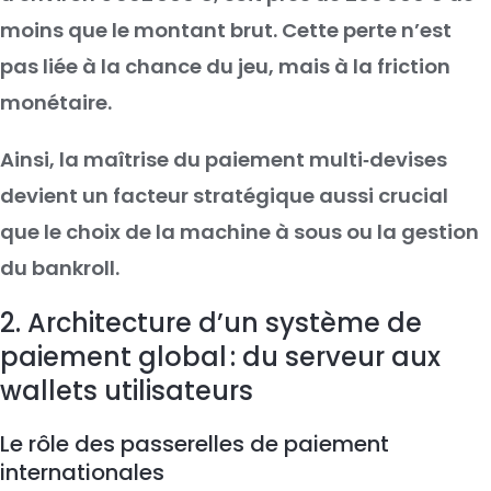
moins que le montant brut. Cette perte n’est
pas liée à la chance du jeu, mais à la friction
monétaire.
Ainsi, la maîtrise du paiement multi‑devises
devient un facteur stratégique aussi crucial
que le choix de la machine à sous ou la gestion
du bankroll.
2. Architecture d’un système de
paiement global : du serveur aux
wallets utilisateurs
Le rôle des passerelles de paiement
internationales