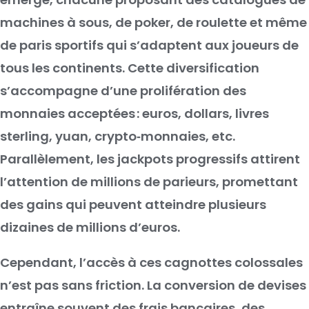
report
machines à sous, de poker, de roulette et même
any
de paris sportifs qui s’adaptent aux joueurs de
problems
tous les continents. Cette diversification
that
s’accompagne d’une prolifération des
you
monnaies acceptées : euros, dollars, livres
encounter
sterling, yuan, crypto‑monnaies, etc.
using
Parallèlement, les jackpots progressifs attirent
the
l’attention de millions de parieurs, promettant
contact
des gains qui peuvent atteindre plusieurs
form
dizaines de millions d’euros.
on
Cependant, l’accès à ces cagnottes colossales
this
n’est pas sans friction. La conversion de devises
website.
entraîne souvent des frais bancaires, des