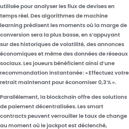
utilisée pour analyser les flux de devises en
temps réel. Des algorithmes de machine
learning prédisent les moments où la marge de
conversion sera la plus basse, en s’appuyant
sur des historiques de volatilité, des annonces
économiques et même des données de réseaux
sociaux. Les joueurs bénéficient ainsi d’une
recommandation instantanée : « Effectuez votre
retrait maintenant pour économiser 0,3 % ».
Parallèlement, la blockchain offre des solutions
de paiement décentralisées. Les smart
contracts peuvent verrouiller le taux de change
au moment où le jackpot est déclenché,