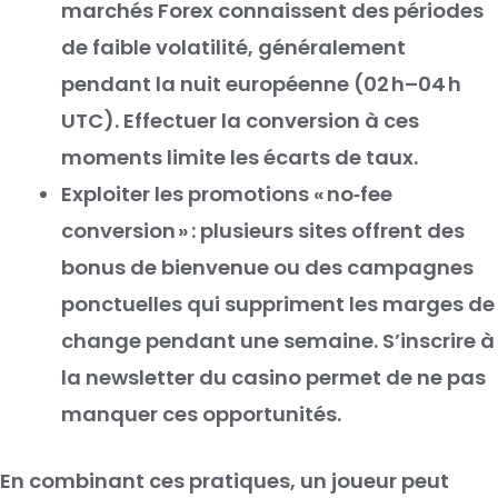
marchés Forex connaissent des périodes
de faible volatilité, généralement
pendant la nuit européenne (02 h–04 h
UTC). Effectuer la conversion à ces
moments limite les écarts de taux.
Exploiter les promotions « no‑fee
conversion »
: plusieurs sites offrent des
bonus de bienvenue ou des campagnes
ponctuelles qui suppriment les marges de
change pendant une semaine. S’inscrire à
la newsletter du casino permet de ne pas
manquer ces opportunités.
En combinant ces pratiques, un joueur peut