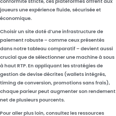
conformité stricte, ces plateformes offrent aux
joueurs une expérience fluide, sécurisée et
économique.
Choisir un site doté d’une infrastructure de
paiement robuste – comme ceux présentés
dans notre tableau comparatif – devient aussi
crucial que de sélectionner une machine à sous
à haut RTP. En appliquant les stratégies de
gestion de devise décrites (wallets intégrés,
timing de conversion, promotions sans frais),
chaque parieur peut augmenter son rendement
net de plusieurs pourcents.
Pour aller plus loin, consultez les ressources