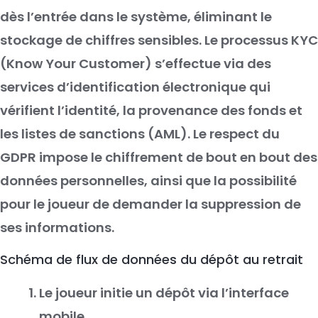
dès l’entrée dans le système, éliminant le
stockage de chiffres sensibles. Le processus KYC
(Know Your Customer) s’effectue via des
services d’identification électronique qui
vérifient l’identité, la provenance des fonds et
les listes de sanctions (AML). Le respect du
GDPR impose le chiffrement de bout en bout des
données personnelles, ainsi que la possibilité
pour le joueur de demander la suppression de
ses informations.
Schéma de flux de données du dépôt au retrait
Le joueur initie un dépôt via l’interface
mobile.