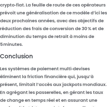
crypto‑fiat. La feuille de route de ces opérateurs
prévoit une généralisation de ce modèle d’ici les
deux prochaines années, avec des objectifs de
réduction des frais de conversion de 30 % et de
diminution du temps de retrait à moins de
5 minutes.
Conclusion
Les systèmes de paiement multi‑devises
éliminent la friction financière qui, jusqu’à
présent, limitait l’accès aux jackpots mondiaux.
En agrégant les passerelles, en gérant les taux
de change en temps réel et en assurant une