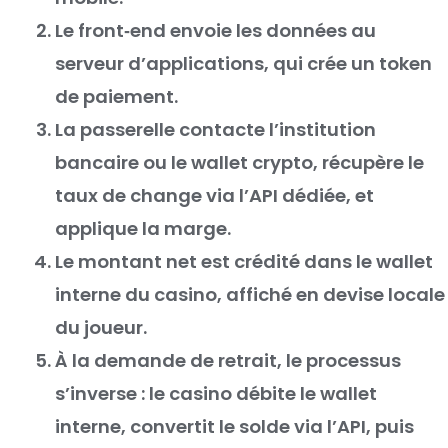
Le front‑end envoie les données au
serveur d’applications, qui crée un token
de paiement.
La passerelle contacte l’institution
bancaire ou le wallet crypto, récupère le
taux de change via l’API dédiée, et
applique la marge.
Le montant net est crédité dans le wallet
interne du casino, affiché en devise locale
du joueur.
À la demande de retrait, le processus
s’inverse : le casino débite le wallet
interne, convertit le solde via l’API, puis