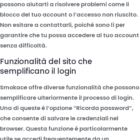
possono aiutarti a risolvere problemi come il
blocco del tuo account o l’accesso non riuscito.
Non esitare a contattarli, poiché sono lì per
garantire che tu possa accedere al tuo account
senza difficoltà.
Funzionalità del sito che
semplificano il login
Smokace offre diverse funzionalità che possono
semplificare ulteriormente il processo di login.
Una di queste è l’opzione “Ricorda password”,
che consente di salvare le credenziali nel
browser. Questa funzione è particolarmente
utile se accedi frequentemente da un