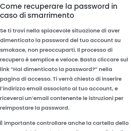
Come recuperare la password in
caso di smarrimento
Se ti trovi nella spiacevole situazione di aver
dimenticato la password del tuo account su
smokace, non preoccuparti. Il processo di
recupero è semplice e veloce. Basta cliccare sul
link “Hai dimenticato la password?” nella
pagina di accesso. Ti verrà chiesto di inserire
l’indirizzo email associato al tuo account, e
riceverai un’email contenente le istruzioni per
reimpostare la password.
È importante controllare anche la cartella dello