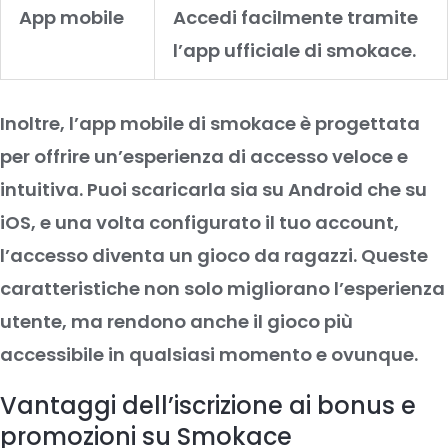
App mobile
Accedi facilmente tramite
l’app ufficiale di smokace.
Inoltre, l’app mobile di smokace è progettata
per offrire un’esperienza di accesso veloce e
intuitiva. Puoi scaricarla sia su Android che su
iOS, e una volta configurato il tuo account,
l’accesso diventa un gioco da ragazzi. Queste
caratteristiche non solo migliorano l’esperienza
utente, ma rendono anche il gioco più
accessibile in qualsiasi momento e ovunque.
Vantaggi dell’iscrizione ai bonus e
promozioni su Smokace