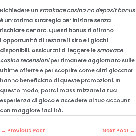
Richiedere un
smokace casino no deposit bonus
è un’ottima strategia per iniziare senza
rischiare denaro. Questi bonus ti offrono
l’opportunità di testare il sito e i giochi
disponibili. Assicurati di leggere le
smokace
casino recensioni
per rimanere aggiornato sulle
ultime offerte e per scoprire come altri giocatori
hanno beneficiato di queste promozioni. In
questo modo, potrai massimizzare la tua
esperienza di gioco e accedere al tuo account
con maggiore facilità.
←
Previous Post
Next Post
→