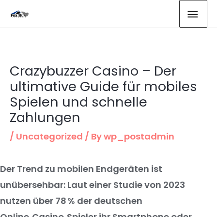
Skip
The
MAI
to
owner
MEN
Post
content
of
navigation
this
Crazybuzzer Casino – Der
website
ultimative Guide für mobiles
has
Spielen und schnelle
made
Zahlungen
a
commitment
/
Uncategorized
/ By
wp_postadmin
to
accessibility
Der Trend zu mobilen Endgeräten ist
and
unübersehbar: Laut einer Studie von 2023
inclusion,
nutzen über 78 % der deutschen
please
Online‑Casino‑Spieler ihr Smartphone oder