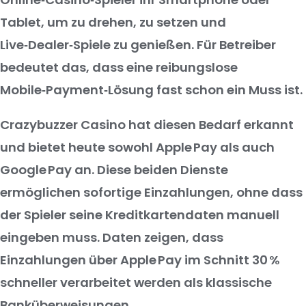
report
Tablet, um zu drehen, zu setzen und
any
Live‑Dealer‑Spiele zu genießen. Für Betreiber
problems
bedeutet das, dass eine reibungslose
that
Mobile‑Payment‑Lösung fast schon ein Muss ist.
you
Crazybuzzer Casino
hat diesen Bedarf erkannt
encounter
und bietet heute sowohl
Apple Pay
als auch
using
Google Pay
an. Diese beiden Dienste
the
ermöglichen sofortige Einzahlungen, ohne dass
contact
der Spieler seine Kreditkartendaten manuell
form
eingeben muss. Daten zeigen, dass
on
Einzahlungen über Apple Pay im Schnitt
30 %
this
schneller
verarbeitet werden als klassische
website.
Banküberweisungen.