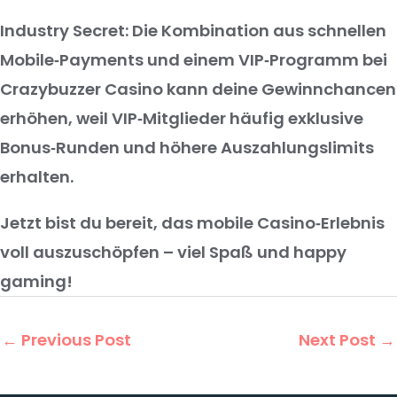
Industry Secret:
Die Kombination aus schnellen
Mobile‑Payments und einem
VIP‑Programm
bei
Crazybuzzer Casino kann deine Gewinnchancen
erhöhen, weil VIP‑Mitglieder häufig exklusive
Bonus‑Runden und höhere Auszahlungslimits
erhalten.
Jetzt bist du bereit, das mobile Casino‑Erlebnis
voll auszuschöpfen – viel Spaß und happy
gaming!
←
Previous Post
Next Post
→