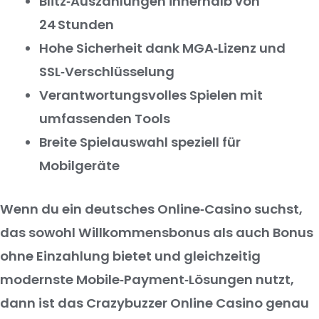
Blitz‑Auszahlungen
innerhalb von
24 Stunden
Hohe Sicherheit
dank MGA‑Lizenz und
SSL‑Verschlüsselung
Verantwortungsvolles Spielen
mit
umfassenden Tools
Breite Spielauswahl
speziell für
Mobilgeräte
Wenn du ein deutsches Online‑Casino suchst,
das sowohl Willkommensbonus als auch Bonus
ohne Einzahlung bietet und gleichzeitig
modernste Mobile‑Payment‑Lösungen nutzt,
dann ist das Crazybuzzer Online Casino genau