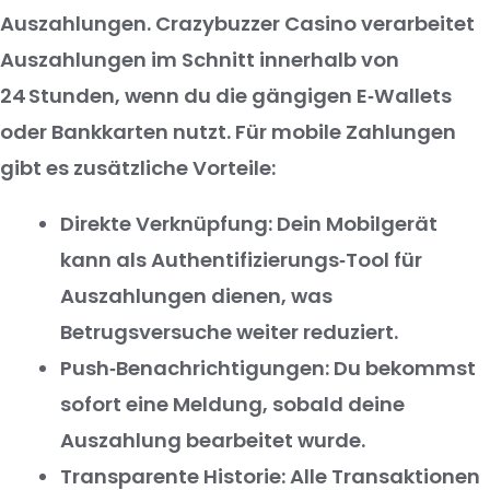
Auszahlungen. Crazybuzzer Casino verarbeitet
Auszahlungen im Schnitt innerhalb von
24 Stunden, wenn du die gängigen E‑Wallets
oder Bankkarten nutzt. Für mobile Zahlungen
gibt es zusätzliche Vorteile:
Direkte Verknüpfung
: Dein Mobilgerät
kann als Authentifizierungs‑Tool für
Auszahlungen dienen, was
Betrugsversuche weiter reduziert.
Push‑Benachrichtigungen
: Du bekommst
sofort eine Meldung, sobald deine
Auszahlung bearbeitet wurde.
Transparente Historie
: Alle Transaktionen