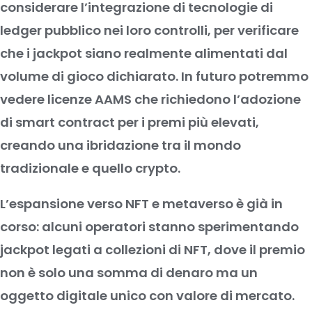
considerare l’integrazione di tecnologie di
ledger pubblico nei loro controlli, per verificare
che i jackpot siano realmente alimentati dal
volume di gioco dichiarato. In futuro potremmo
vedere licenze AAMS che richiedono l’adozione
di smart contract per i premi più elevati,
creando una ibridazione tra il mondo
tradizionale e quello crypto.
L’espansione verso NFT e metaverso è già in
corso: alcuni operatori stanno sperimentando
jackpot legati a collezioni di NFT, dove il premio
non è solo una somma di denaro ma un
oggetto digitale unico con valore di mercato.