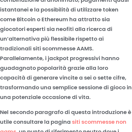
report
istantanei e la possibilità di utilizzare token
any
come Bitcoin o Ethereum ha attratto sia
problems
giocatori esperti sia neofiti alla ricerca di
that
un’alternativa più flessibile rispetto ai
you
tradizionali siti scommesse AAMS.
encounter
Parallelamente, i jackpot progressivi hanno
using
guadagnato popolarità grazie alla loro
the
capacità di generare vincite a sei o sette cifre,
contact
trasformando una semplice sessione di gioco in
form
una potenziale occasione di vita.
on
Nel secondo paragrafo di questa introduzione è
this
utile consultare la pagina
siti scommesse non
website.
aams
, un punto di riferimento neutro dove i