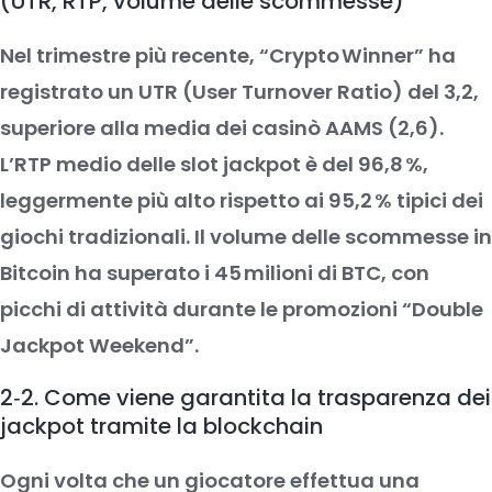
(UTR, RTP, volume delle scommesse)
Nel trimestre più recente, “Crypto Winner” ha
registrato un UTR (User Turnover Ratio) del 3,2,
superiore alla media dei casinò AAMS (2,6).
L’RTP medio delle slot jackpot è del 96,8 %,
leggermente più alto rispetto ai 95,2 % tipici dei
giochi tradizionali. Il volume delle scommesse in
Bitcoin ha superato i 45 milioni di BTC, con
picchi di attività durante le promozioni “Double
Jackpot Weekend”.
2‑2. Come viene garantita la trasparenza dei
jackpot tramite la blockchain
Ogni volta che un giocatore effettua una