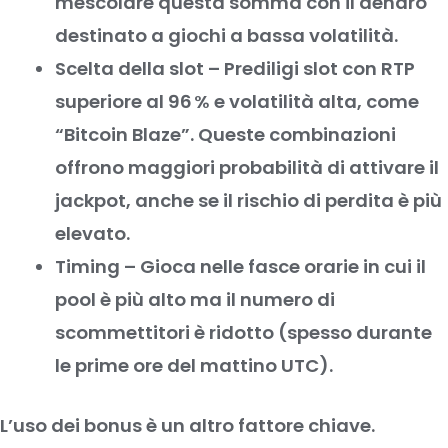
mescolare questa somma con il denaro
destinato a giochi a bassa volatilità.
Scelta della slot – Prediligi slot con RTP
superiore al 96 % e volatilità alta, come
“Bitcoin Blaze”. Queste combinazioni
offrono maggiori probabilità di attivare il
jackpot, anche se il rischio di perdita è più
elevato.
Timing – Gioca nelle fasce orarie in cui il
pool è più alto ma il numero di
scommettitori è ridotto (spesso durante
le prime ore del mattino UTC).
L’uso dei bonus è un altro fattore chiave.