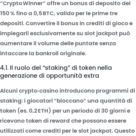
“Crypto Winner” offre un bonus di deposito del
150 % fino a 0,5 BTC, valido per le prime tre
depositi. Convertire il bonus in crediti di gioco e
impiegarli esclusivamente su slot jackpot può
aumentare il volume delle puntate senza
intaccare la bankroll originale.
4.1. Il ruolo del “staking” di token nella
generazione di opportunità extra
Alcuni crypto‑casino introducono programmi di
staking: i giocatori “bloccano” una quantità di
token (es. 0,2 ETH) per un periodo di 30 giorni e
ricevono token di reward che possono essere
utilizzati come crediti per le slot jackpot. Questo