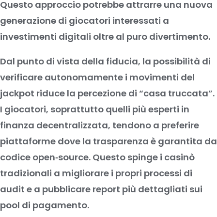
Questo approccio potrebbe attrarre una nuova
generazione di giocatori interessati a
investimenti digitali oltre al puro divertimento.
Dal punto di vista della fiducia, la possibilità di
verificare autonomamente i movimenti del
jackpot riduce la percezione di “casa truccata”.
I giocatori, soprattutto quelli più esperti in
finanza decentralizzata, tendono a preferire
piattaforme dove la trasparenza è garantita da
codice open‑source. Questo spinge i casinò
tradizionali a migliorare i propri processi di
audit e a pubblicare report più dettagliati sui
pool di pagamento.