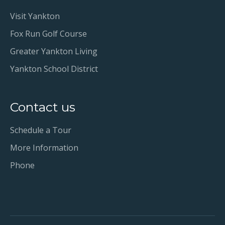
Visit Yankton
Fox Run Golf Course
Greater Yankton Living
Yankton School District
Contact us
Schedule a Tour
More Information
Phone