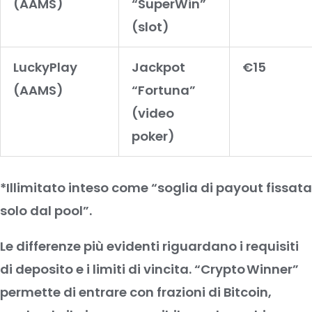
(AAMS)
“SuperWin”
(slot)
LuckyPlay
Jackpot
€15
(AAMS)
“Fortuna”
(video
poker)
*Illimitato inteso come “soglia di payout fissata
solo dal pool”.
Le differenze più evidenti riguardano i requisiti
di deposito e i limiti di vincita. “Crypto Winner”
permette di entrare con frazioni di Bitcoin,