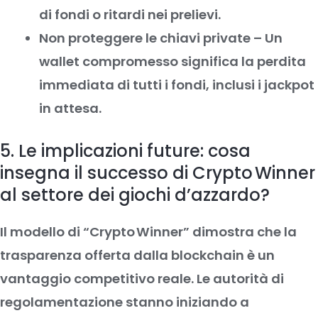
di fondi o ritardi nei prelievi.
Non proteggere le chiavi private – Un
wallet compromesso significa la perdita
immediata di tutti i fondi, inclusi i jackpot
in attesa.
5. Le implicazioni future: cosa
insegna il successo di Crypto Winner
al settore dei giochi d’azzardo?
Il modello di “Crypto Winner” dimostra che la
trasparenza offerta dalla blockchain è un
vantaggio competitivo reale. Le autorità di
regolamentazione stanno iniziando a