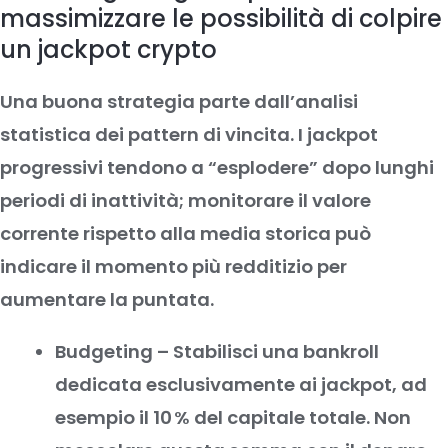
massimizzare le possibilità di colpire
un jackpot crypto
Una buona strategia parte dall’analisi
statistica dei pattern di vincita. I jackpot
progressivi tendono a “esplodere” dopo lunghi
periodi di inattività; monitorare il valore
corrente rispetto alla media storica può
indicare il momento più redditizio per
aumentare la puntata.
Budgeting – Stabilisci una bankroll
dedicata esclusivamente ai jackpot, ad
esempio il 10 % del capitale totale. Non