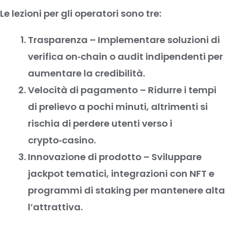
Le lezioni per gli operatori sono tre:
Trasparenza – Implementare soluzioni di
verifica on‑chain o audit indipendenti per
aumentare la credibilità.
Velocità di pagamento – Ridurre i tempi
di prelievo a pochi minuti, altrimenti si
rischia di perdere utenti verso i
crypto‑casino.
Innovazione di prodotto – Sviluppare
jackpot tematici, integrazioni con NFT e
programmi di staking per mantenere alta
l’attrattiva.