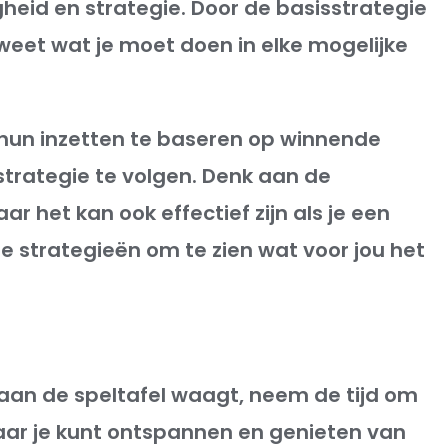
gheid en strategie. Door de basisstrategie
 weet wat je moet doen in elke mogelijke
m hun inzetten te baseren op winnende
strategie te volgen. Denk aan de
aar het kan ook effectief zijn als je een
e strategieën om te zien wat voor jou het
e aan de speltafel waagt, neem de tijd om
 waar je kunt ontspannen en genieten van