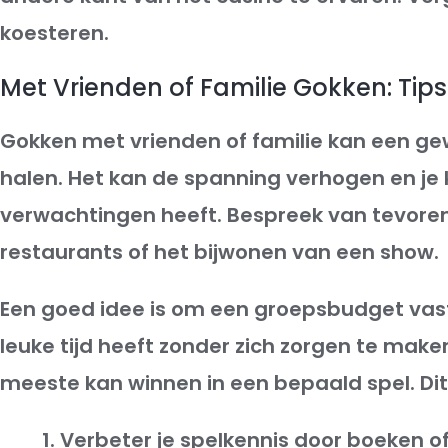
koesteren.
Met Vrienden of Familie Gokken: Tips
Gokken met vrienden of familie kan een gew
halen. Het kan de spanning verhogen en je 
verwachtingen heeft. Bespreek van tevoren 
restaurants of het bijwonen van een show.
Een goed idee is om een groepsbudget vast 
leuke tijd heeft zonder zich zorgen te make
meeste kan winnen in een bepaald spel. Dit
Verbeter je spelkennis door boeken of 