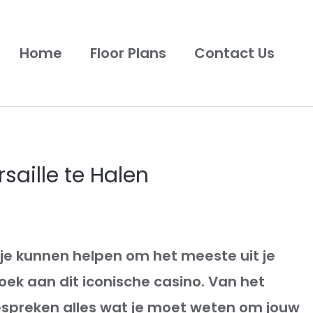
Home
Floor Plans
Contact Us
saille te Halen
e je kunnen helpen om het meeste uit je
oek aan dit iconische casino. Van het
bespreken alles wat je moet weten om jouw