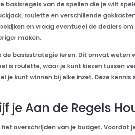
de basisregels van de spellen die je wilt spel
kjack, roulette en verschillende gokkasten. 
 bekijken en vraag eventueel de dealers om 
ieriger maken.
t je de basisstrategie leren. Dit omvat wet
l is roulette, waar je kunt kiezen tussen ver
l je kunt winnen bij elke inzet. Deze kennis
ijf je Aan de Regels H
 het overschrijden van je budget. Voordat je