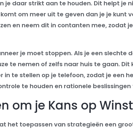
 je daar strikt aan te houden. Dit helpt je 
ng komt om meer uit te geven dan je je kunt 
zen en neem dit in contanten mee, zodat je 
nneer je moet stoppen. Als je een slechte d
 te nemen of zelfs naar huis te gaan. Dit ka
er in te stellen op je telefoon, zodat je een h
ontrole te houden en rationele beslissingen
ën om je Kans op Winst
dat het toepassen van strategieën een groo