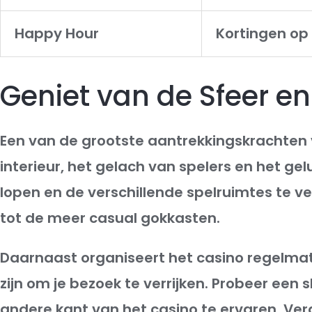
Happy Hour
Kortingen op 
Geniet van de Sfeer en
Een van de grootste aantrekkingskrachten v
interieur, het gelach van spelers en het 
lopen en de verschillende spelruimtes te ve
tot de meer casual gokkasten.
Daarnaast organiseert het casino regelmat
zijn om je bezoek te verrijken. Probeer een
andere kant van het casino te ervaren. Verg