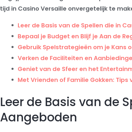
inclusion,
tijd in Casino Versaille onvergetelijk te mak
please
Leer de Basis van de Spellen die in 
report
Bepaal je Budget en Blijf je Aan de R
any
Gebruik Spelstrategieën om je Kans o
problems
Verken de Faciliteiten en Aanbiedinge
that
Geniet van de Sfeer en het Entertain
you
Met Vrienden of Familie Gokken: Tips 
encounter
using
Leer de Basis van de S
the
contact
Aangeboden
form