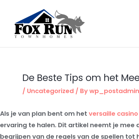
Skip
The
to
owner
content
of
this
website
Post
has
navigation
made
De Beste Tips om het Mees
a
/
Uncategorized
/ By
wp_postadmi
commitment
to
Als je van plan bent om het
versaille casino
accessibility
ervaring te halen. Dit artikel neemt je mee
and
begrijpen van de regels van de spellen to