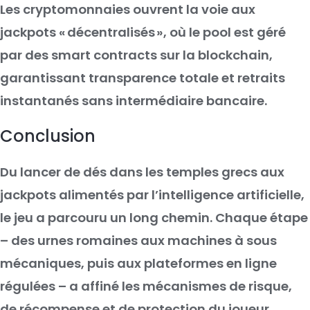
Les cryptomonnaies ouvrent la voie aux
jackpots « décentralisés », où le pool est géré
par des smart contracts sur la blockchain,
garantissant transparence totale et retraits
instantanés sans intermédiaire bancaire.
Conclusion
Du lancer de dés dans les temples grecs aux
jackpots alimentés par l’intelligence artificielle,
le jeu a parcouru un long chemin. Chaque étape
– des urnes romaines aux machines à sous
mécaniques, puis aux plateformes en ligne
régulées – a affiné les mécanismes de risque,
de récompense et de protection du joueur.