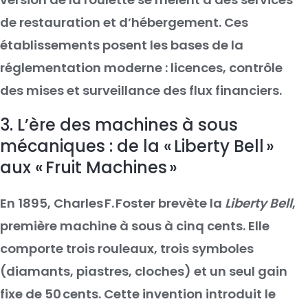
de restauration et d’hébergement. Ces
établissements posent les bases de la
réglementation moderne : licences, contrôle
des mises et surveillance des flux financiers.
3. L’ère des machines à sous
mécaniques : de la « Liberty Bell »
aux « Fruit Machines »
En 1895, Charles F. Foster brevète la
Liberty Bell
,
première machine à sous à cinq cents. Elle
comporte trois rouleaux, trois symboles
(diamants, piastres, cloches) et un seul gain
fixe de 50 cents. Cette invention introduit le