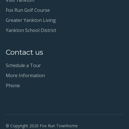
Visit Yankton
Fox Run Golf Course
Greater Yankton Living
Yankton School District
Contact us
Schedule a Tour
More Information
Phone
© Copyright 2020 Fox Run Townhome