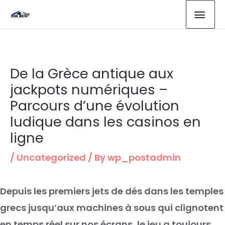
Skip
The
MAI
to
owner
MEN
Post
content
of
navigation
this
De la Grèce antique aux
website
jackpots numériques –
has
Parcours d’une évolution
made
ludique dans les casinos en
a
ligne
commitment
to
/
Uncategorized
/ By
wp_postadmin
accessibility
and
Depuis les premiers jets de dés dans les temples
inclusion,
grecs jusqu’aux machines à sous qui clignotent
please
en temps réel sur nos écrans, le jeu a toujours