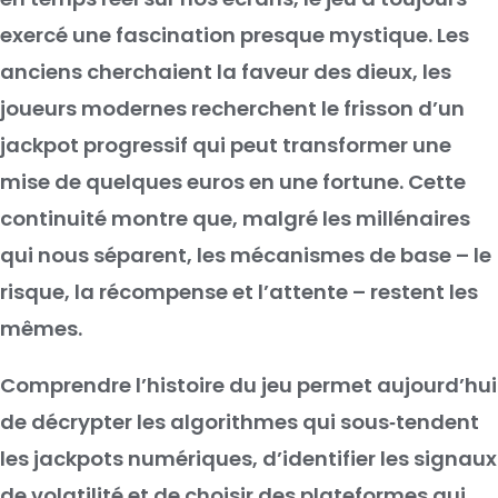
report
exercé une fascination presque mystique. Les
any
anciens cherchaient la faveur des dieux, les
problems
joueurs modernes recherchent le frisson d’un
that
jackpot progressif qui peut transformer une
you
mise de quelques euros en une fortune. Cette
encounter
continuité montre que, malgré les millénaires
using
qui nous séparent, les mécanismes de base – le
the
risque, la récompense et l’attente – restent les
contact
mêmes.
form
Comprendre l’histoire du jeu permet aujourd’hui
on
de décrypter les algorithmes qui sous‑tendent
this
les jackpots numériques, d’identifier les signaux
website.
de volatilité et de choisir des plateformes qui