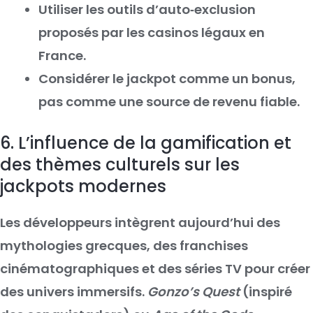
Utiliser les outils d’auto‑exclusion
proposés par les casinos légaux en
France.
Considérer le jackpot comme un bonus,
pas comme une source de revenu fiable.
6. L’influence de la gamification et
des thèmes culturels sur les
jackpots modernes
Les développeurs intègrent aujourd’hui des
mythologies grecques, des franchises
cinématographiques et des séries TV pour créer
des univers immersifs.
Gonzo’s Quest
(inspiré