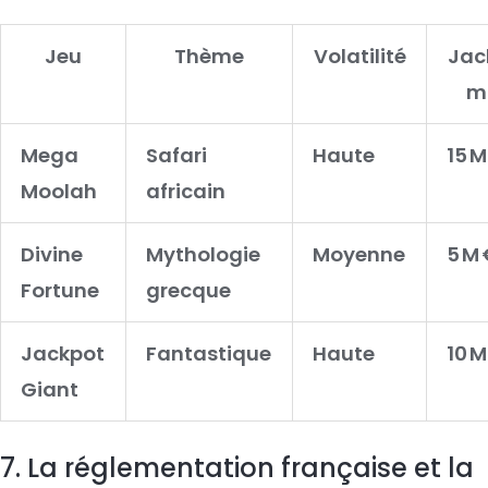
Jeu
Thème
Volatilité
Jac
m
Mega
Safari
Haute
15 M
Moolah
africain
Divine
Mythologie
Moyenne
5 M 
Fortune
grecque
Jackpot
Fantastique
Haute
10 M
Giant
7. La réglementation française et la