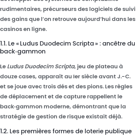
rudimentaires, précurseurs des logiciels de suivi
des gains que l’on retrouve aujourd’hui dans les
casinos en ligne.
1.1. Le « Ludus Duodecim Scripta » : ancêtre du
back‑gammon
Le
Ludus Duodecim Scripta
, jeu de plateau à
douze cases, apparaît au Ier siècle avant J.-C.
et se joue avec trois dés et des pions. Les règles
de déplacement et de capture rappellent le
back‑gammon moderne, démontrant que la
stratégie de gestion de risque existait déjà.
1.2. Les premières formes de loterie publique