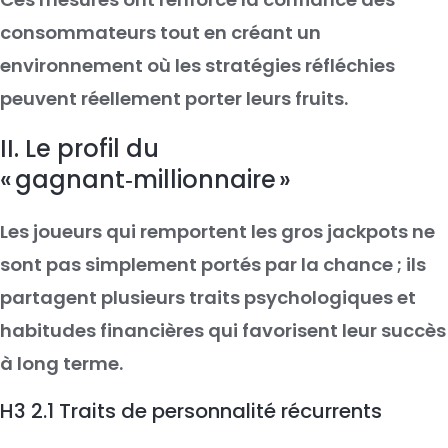
consommateurs tout en créant un
environnement où les stratégies réfléchies
peuvent réellement porter leurs fruits.
II. Le profil du
« gagnant‑millionnaire »
Les joueurs qui remportent les gros jackpots ne
sont pas simplement portés par la chance ; ils
partagent plusieurs traits psychologiques et
habitudes financières qui favorisent leur succès
à long terme.
H3 2.1 Traits de personnalité récurrents