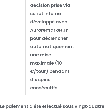
décision prise via
script interne
développé avec
Auroremarket.Fr
pour déclencher
automatiquement
une mise
maximale (
10
€/tour
) pendant
dix spins
consécutifs
Le paiement a été effectué sous vingt‑quatre