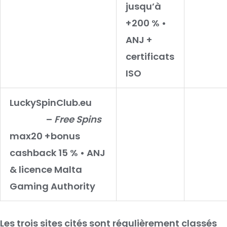
jusqu’à
+200 % •
ANJ +
certificats
ISO
LuckySpinClub.eu
–
Free Spins
max​20 +​bonus
cashback 15 % • ANJ
& licence Malta
Gaming Authority
Les trois sites cités sont régulièrement classés