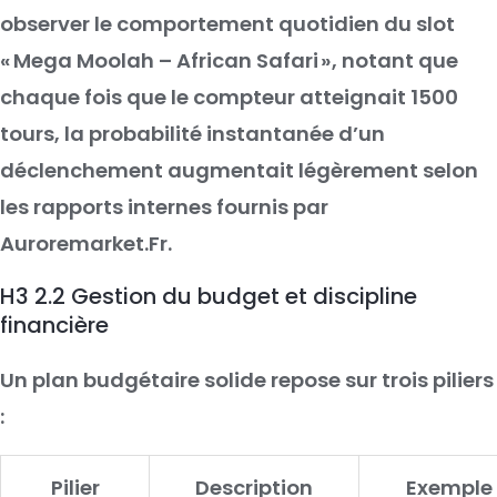
observer le comportement quotidien du slot
« Mega Moolah – African Safari », notant que
chaque fois que le compteur atteignait 1500
tours, la probabilité instantanée d’un
déclenchement augmentait légèrement selon
les rapports internes fournis par
Auroremarket.Fr.
H3 2.2 Gestion du budget et discipline
financière
Un plan budgétaire solide repose sur trois piliers
:
Pilier
Description
Exemple