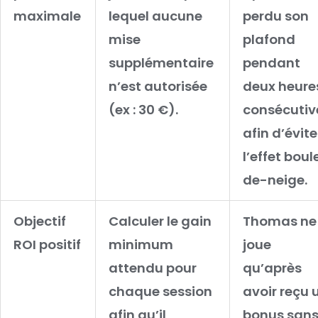
maximale
lequel aucune
perdu son
mise
plafond
supplémentaire
pendant
n’est autorisée
deux heure
(ex :
30 €
).
consécutiv
afin d’évite
l’effet boul
de-neige.
Objectif
Calculer le gain
Thomas ne
ROI positif
minimum
joue
attendu pour
qu’après
chaque session
avoir reçu 
afin qu’il
bonus san