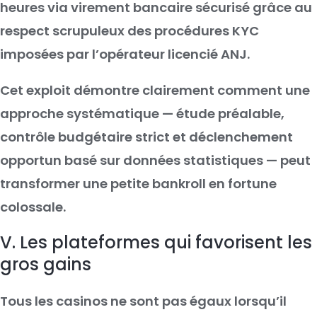
heures via virement bancaire sécurisé grâce au
respect scrupuleux des procédures KYC
imposées par l’opérateur licencié ANJ.
Cet exploit démontre clairement comment une
approche systématique — étude préalable,
contrôle budgétaire strict et déclenchement
opportun basé sur données statistiques — peut
transformer une petite bankroll en fortune
colossale.
V. Les plateformes qui favorisent les
gros gains
Tous les casinos ne sont pas égaux lorsqu’il