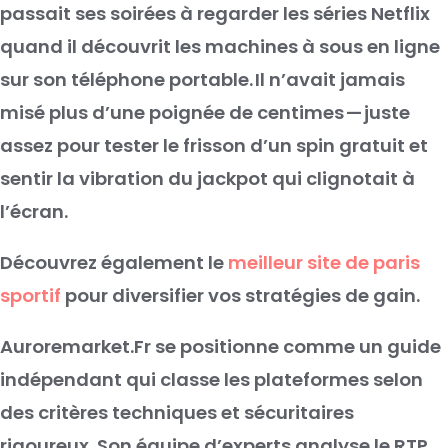
passait ses soirées à regarder les séries Netflix
report
quand il découvrit les machines à sous en ligne
any
sur son téléphone portable. Il n’avait jamais
problems
misé plus d’une poignée de centimes — juste
that
assez pour tester le frisson d’un spin gratuit et
you
sentir la vibration du jackpot qui clignotait à
encounter
l’écran.
using
the
Découvrez également le
meilleur site de paris
contact
sportif
pour diversifier vos stratégies de gain.
form
Auroremarket.Fr se positionne comme un guide
on
indépendant qui classe les plateformes selon
this
des critères techniques et sécuritaires
website.
rigoureux. Son équipe d’experts analyse le RTP