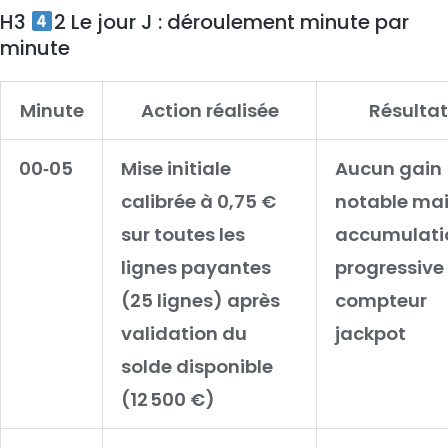
H3
2 Le jour J : déroulement minute par
minute
Minute
Action réalisée
Résultat
00‑05
Mise initiale
Aucun gain
calibrée à
0,75 €
notable ma
sur toutes les
accumulati
lignes payantes
progressive
(
25 lignes
) après
compteur
validation du
jackpot
solde disponible
(
12 500 €
)