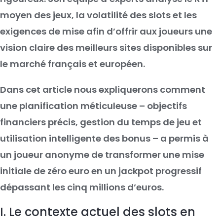
This
moyen des jeux, la volatilité des slots et les
site
exigences de mise afin d’offrir aux joueurs une
uses
vision claire des meilleurs sites disponibles sur
the
le marché français et européen.
WP
ADA
Dans cet article nous expliquerons comment
Compliance
une planification méticuleuse – objectifs
Check
financiers précis, gestion du temps de jeu et
plugin
utilisation intelligente des bonus – a permis à
to
un joueur anonyme de transformer une mise
enhance
initiale de zéro euro en un jackpot progressif
accessibility.
dépassant les cinq millions d’euros.
I. Le contexte actuel des slots en