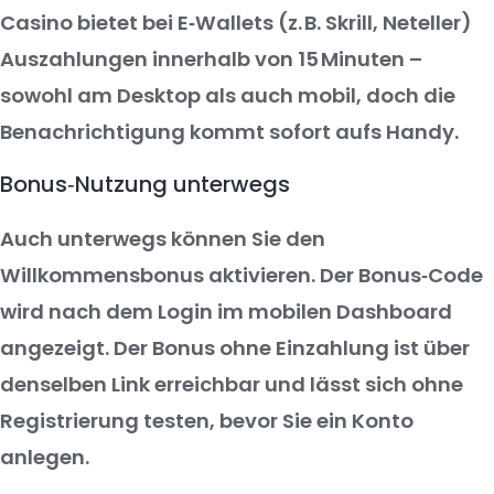
Casino bietet bei E‑Wallets (z. B. Skrill, Neteller)
Auszahlungen innerhalb von 15 Minuten –
sowohl am Desktop als auch mobil, doch die
Benachrichtigung kommt sofort aufs Handy.
Bonus‑Nutzung unterwegs
Auch unterwegs können Sie den
Willkommensbonus aktivieren. Der Bonus‑Code
wird nach dem Login im mobilen Dashboard
angezeigt. Der Bonus ohne Einzahlung ist über
denselben Link erreichbar und lässt sich ohne
Registrierung testen, bevor Sie ein Konto
anlegen.