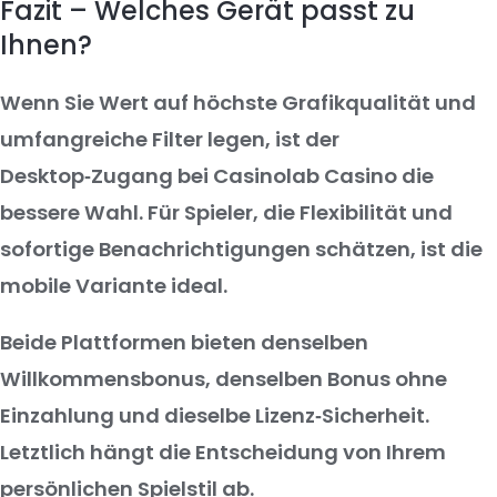
Fazit – Welches Gerät passt zu
Ihnen?
Wenn Sie Wert auf höchste Grafikqualität und
umfangreiche Filter legen, ist der
Desktop‑Zugang bei Casinolab Casino die
bessere Wahl. Für Spieler, die Flexibilität und
sofortige Benachrichtigungen schätzen, ist die
mobile Variante ideal.
Beide Plattformen bieten denselben
Willkommensbonus, denselben Bonus ohne
Einzahlung und dieselbe Lizenz‑Sicherheit.
Letztlich hängt die Entscheidung von Ihrem
persönlichen Spielstil ab.