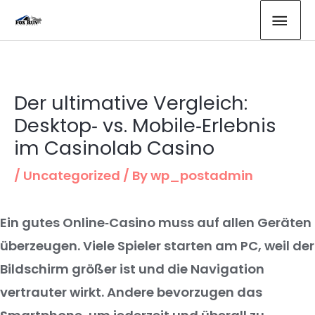
Skip
The
MAI
to
owner
MEN
Post
content
of
navigation
this
Der ultimative Vergleich:
website
Desktop‑ vs. Mobile‑Erlebnis
has
im Casinolab Casino
made
a
/
Uncategorized
/ By
wp_postadmin
commitment
to
Ein gutes Online‑Casino muss auf allen Geräten
accessibility
überzeugen. Viele Spieler starten am PC, weil der
and
Bildschirm größer ist und die Navigation
inclusion,
vertrauter wirkt. Andere bevorzugen das
please