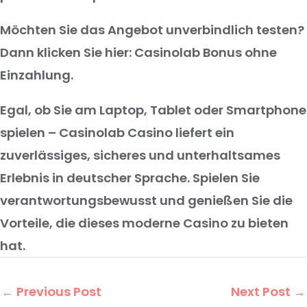
Möchten Sie das Angebot unverbindlich testen?
Dann klicken Sie hier: Casinolab Bonus ohne
Einzahlung.
Egal, ob Sie am Laptop, Tablet oder Smartphone
spielen – Casinolab Casino liefert ein
zuverlässiges, sicheres und unterhaltsames
Erlebnis in deutscher Sprache. Spielen Sie
verantwortungsbewusst und genießen Sie die
Vorteile, die dieses moderne Casino zu bieten
hat.
←
Previous Post
Next Post
→