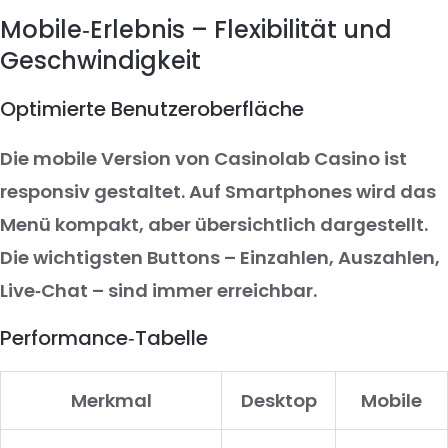
Mobile‑Erlebnis – Flexibilität und
Geschwindigkeit
Optimierte Benutzeroberfläche
Die mobile Version von Casinolab Casino ist
responsiv gestaltet. Auf Smartphones wird das
Menü kompakt, aber übersichtlich dargestellt.
Die wichtigsten Buttons – Einzahlen, Auszahlen,
Live‑Chat – sind immer erreichbar.
Performance‑Tabelle
Merkmal
Desktop
Mobile