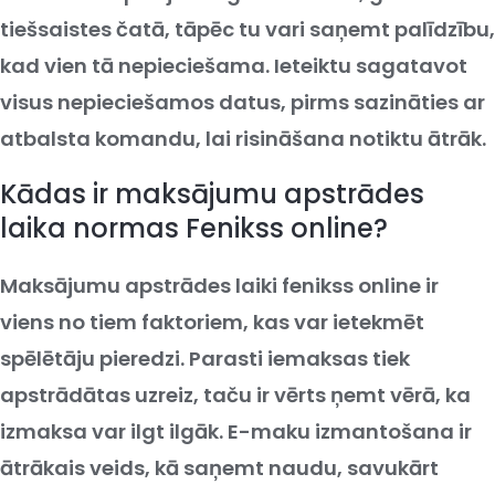
tiešsaistes čatā, tāpēc tu vari saņemt palīdzību,
kad vien tā nepieciešama. Ieteiktu sagatavot
visus nepieciešamos datus, pirms sazināties ar
atbalsta komandu, lai risināšana notiktu ātrāk.
Kādas ir maksājumu apstrādes
laika normas Fenikss online?
Maksājumu apstrādes laiki fenikss online ir
viens no tiem faktoriem, kas var ietekmēt
spēlētāju pieredzi. Parasti iemaksas tiek
apstrādātas uzreiz, taču ir vērts ņemt vērā, ka
izmaksa var ilgt ilgāk. E-maku izmantošana ir
ātrākais veids, kā saņemt naudu, savukārt