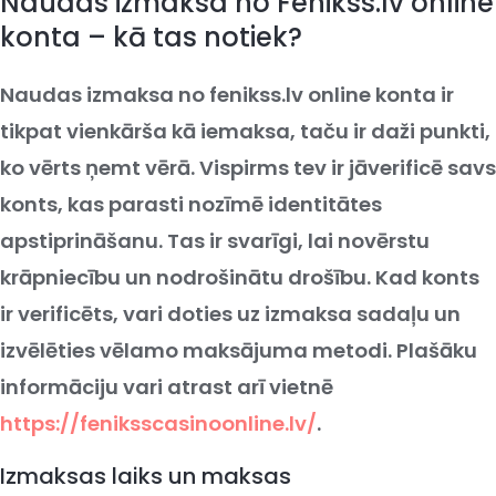
Naudas izmaksa no Fenikss.lv online
konta – kā tas notiek?
Naudas izmaksa no fenikss.lv online konta ir
tikpat vienkārša kā iemaksa, taču ir daži punkti,
ko vērts ņemt vērā. Vispirms tev ir jāverificē savs
konts, kas parasti nozīmē identitātes
apstiprināšanu. Tas ir svarīgi, lai novērstu
krāpniecību un nodrošinātu drošību. Kad konts
ir verificēts, vari doties uz izmaksa sadaļu un
izvēlēties vēlamo maksājuma metodi. Plašāku
informāciju vari atrast arī vietnē
https://feniksscasinoonline.lv/
.
Izmaksas laiks un maksas