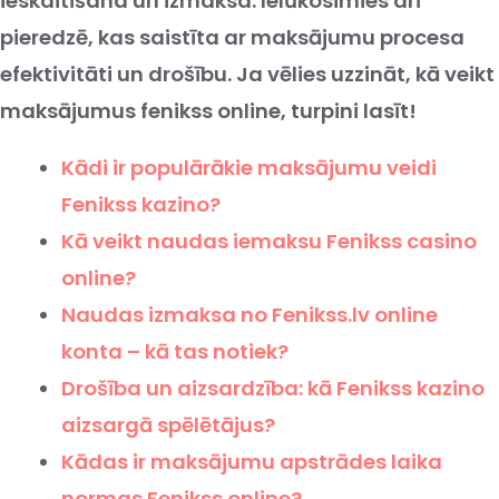
ieskaitīšana un izmaksa. Ielūkosimies arī
report
pieredzē, kas saistīta ar maksājumu procesa
any
efektivitāti un drošību. Ja vēlies uzzināt, kā veikt
problems
maksājumus fenikss online, turpini lasīt!
that
Kādi ir populārākie maksājumu veidi
you
Fenikss kazino?
encounter
Kā veikt naudas iemaksu Fenikss casino
using
online?
the
Naudas izmaksa no Fenikss.lv online
contact
konta – kā tas notiek?
form
Drošība un aizsardzība: kā Fenikss kazino
on
aizsargā spēlētājus?
this
Kādas ir maksājumu apstrādes laika
website.
normas Fenikss online?