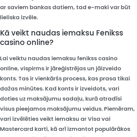
ar saviem bankas datiem, tad e-maki var būt
lieliska izvēle.
Kā veikt naudas iemaksu Fenikss
casino online?
Lai veiktu naudas iemaksu fenikss casino
online, vispirms ir jāreģistrējas un jāizveido
konts. Tas ir vienkāršs process, kas prasa tikai
dažas minūtes. Kad konts ir izveidots, vari
doties uz maksājumu sadaļu, kurā atradīsi
visus pieejamos maksājumu veidus. Piemēram,
vari izvēlēties veikt iemaksu ar Visa vai
Mastercard karti, kā arī izmantot populārākos