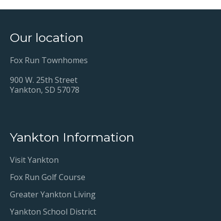
Our location
Fox Run Townhomes
900 W. 25th Street
Yankton, SD 57078
Yankton Information
Visit Yankton
Fox Run Golf Course
Greater Yankton Living
Yankton School District