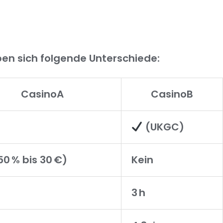
en sich folgende Unterschiede:
CasinoA
CasinoB
(UKGC)
50 % bis 30 €)
Kein
3 h