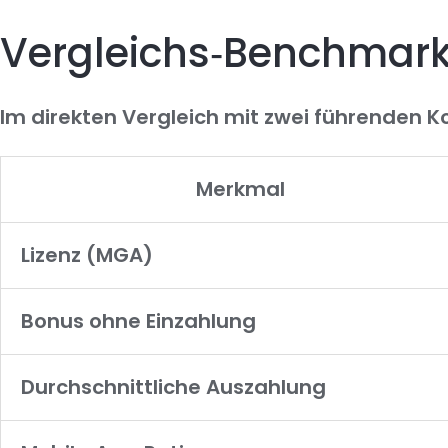
Vergleichs‑Benchmar
Im direkten Vergleich mit zwei führenden 
Merkmal
Lizenz (MGA)
Bonus ohne Einzahlung
Durchschnittliche Auszahlung