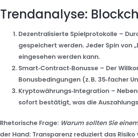
Trendanalyse: Blockch
Dezentralisierte Spielprotokolle – Du
gespeichert werden. Jeder Spin von 
eingesehen werden kann.
Smart‑Contract‑Bonusse – Der Willko
Bonusbedingungen (z. B. 35‑facher U
Kryptowährungs‑Integration – Neben E
sofort bestätigt, was die Auszahlungsz
Rhetorische Frage:
Warum sollten Sie einem
der Hand: Transparenz reduziert das Risiko