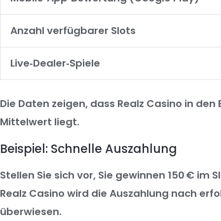
Anzahl verfügbarer Slots
Live‑Dealer‑Spiele
Die Daten zeigen, dass Realz Casino in de
Mittelwert liegt.
Beispiel: Schnelle Auszahlung
Stellen Sie sich vor, Sie gewinnen 150 € im 
Realz Casino wird die Auszahlung nach erfol
überwiesen.