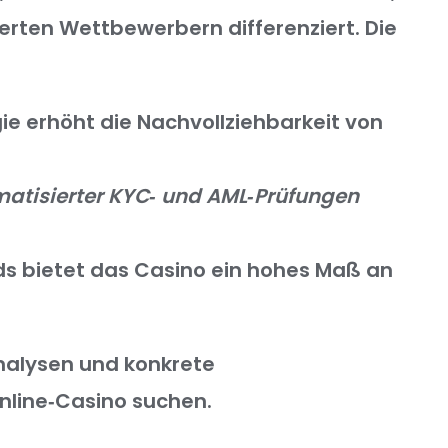
ierten Wettbewerbern differenziert. Die
ie erhöht die Nachvollziehbarkeit von
atisierter KYC‑ und AML‑Prüfungen
s bietet das Casino ein hohes Maß an
nalysen und konkrete
nline‑Casino suchen.