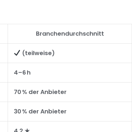
Branchendurchschnitt
(teilweise)
4–6 h
70 % der Anbieter
30 % der Anbieter
4,2 ★