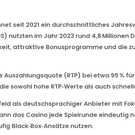
net seit 2021 ein durchschnittliches Jahre
nutzten im Jahr 2023 rund 4,8 Millionen De
chkeit, attraktive Bonusprogramme und die
he Auszahlungsquote (RTP) bei etwa 95 % für
 die sowohl hohe RTP‑Werte als auch schnel
feld als deutschsprachiger Anbieter mit Fok
nn das Casino jede Spielrunde eindeutig nac
ufig Black‑Box‑Ansätze nutzen.