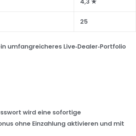
4,3 ★
25
ein umfangreicheres Live‑Dealer‑Portfolio
sswort wird eine sofortige
Bonus ohne Einzahlung aktivieren und mit