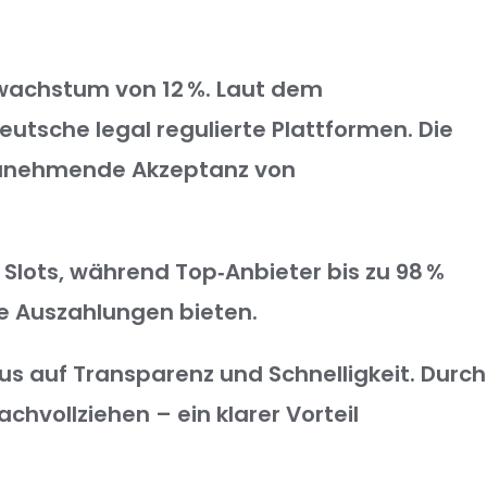
swachstum von 12 %. Laut dem
utsche legal regulierte Plattformen. Die
 zunehmende Akzeptanz von
 Slots, während Top‑Anbieter bis zu 98 %
le Auszahlungen bieten.
us auf Transparenz und Schnelligkeit. Durch
hvollziehen – ein klarer Vorteil