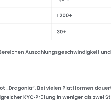
1 200+
30+
n Bereichen Auszahlungsgeschwindigkeit un
Slot „Dragonia“. Bei vielen Plattformen daue
greicher KYC‑Prüfung in weniger als zwei St