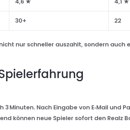
4,6 ★
4,1 ★
30+
22
 nicht nur schneller auszahlt, sondern auch 
Spielerfahrung
 3 Minuten. Nach Eingabe von E‑Mail und Pa
eßend können neue Spieler sofort den Realz 