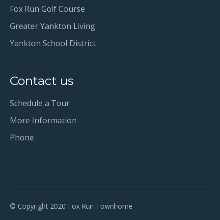
Fox Run Golf Course
Greater Yankton Living
Yankton School District
Contact us
Schedule a Tour
More Information
Phone
© Copyright 2020 Fox Run Townhome