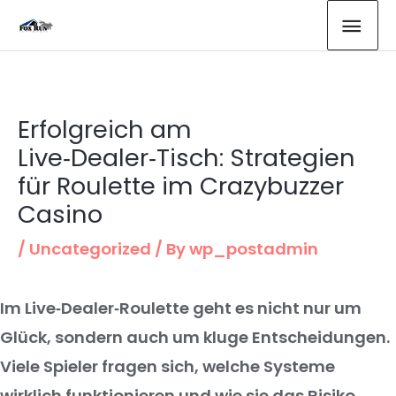
Skip
The
MAI
to
owner
MEN
Post
content
of
navigation
this
Erfolgreich am
website
Live‑Dealer‑Tisch: Strategien
has
für Roulette im Crazybuzzer
made
Casino
a
commitment
/
Uncategorized
/ By
wp_postadmin
to
accessibility
Im Live‑Dealer‑Roulette geht es nicht nur um
and
Glück, sondern auch um kluge Entscheidungen.
inclusion,
Viele Spieler fragen sich, welche Systeme
please
wirklich funktionieren und wie sie das Risiko