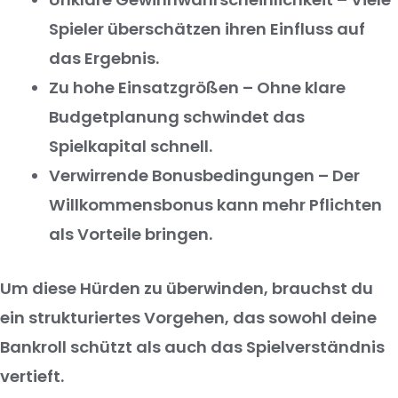
This
Spieler überschätzen ihren Einfluss auf
site
das Ergebnis.
uses
Zu hohe Einsatzgrößen
– Ohne klare
the
Budgetplanung schwindet das
WP
Spielkapital schnell.
ADA
Verwirrende Bonusbedingungen
– Der
Compliance
Willkommensbonus kann mehr Pflichten
Check
als Vorteile bringen.
plugin
to
Um diese Hürden zu überwinden, brauchst du
enhance
ein strukturiertes Vorgehen, das sowohl deine
accessibility.
Bankroll schützt als auch das Spielverständnis
vertieft.