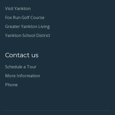
Visit Yankton
Fox Run Golf Course
Greater Yankton Living
Yankton School District
Contact us
Schedule a Tour
More Information
Phone