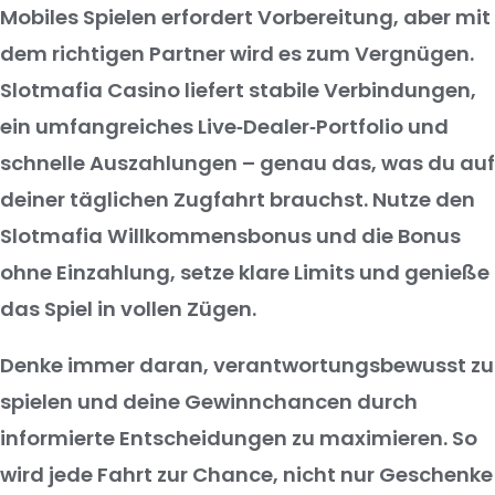
Mobiles Spielen erfordert Vorbereitung, aber mit
dem richtigen Partner wird es zum Vergnügen.
Slotmafia Casino liefert stabile Verbindungen,
ein umfangreiches Live‑Dealer‑Portfolio und
schnelle Auszahlungen – genau das, was du auf
deiner täglichen Zugfahrt brauchst. Nutze den
Slotmafia Willkommensbonus und die Bonus
ohne Einzahlung, setze klare Limits und genieße
das Spiel in vollen Zügen.
Denke immer daran, verantwortungsbewusst zu
spielen und deine Gewinnchancen durch
informierte Entscheidungen zu maximieren. So
wird jede Fahrt zur Chance, nicht nur Geschenke