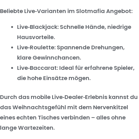
Beliebte Live‑Varianten im Slotmafia Angebot:
Live‑Blackjack:
Schnelle Hände, niedrige
Hausvorteile.
Live‑Roulette:
Spannende Drehungen,
klare Gewinnchancen.
Live‑Baccarat:
Ideal für erfahrene Spieler,
die hohe Einsätze mögen.
Durch das mobile Live‑Dealer‑Erlebnis kannst du
das Weihnachtsgefühl mit dem Nervenkitzel
eines echten Tisches verbinden – alles ohne
lange Wartezeiten.