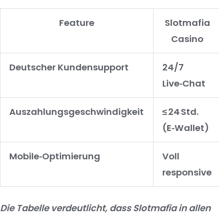
Feature
Slotmafia
Casino
Deutscher Kundensupport
24/7
Live‑Chat
Auszahlungsgeschwindigkeit
≤ 24 Std.
(E‑Wallet)
Mobile‑Optimierung
Voll
responsive
Die Tabelle verdeutlicht, dass Slotmafia in allen