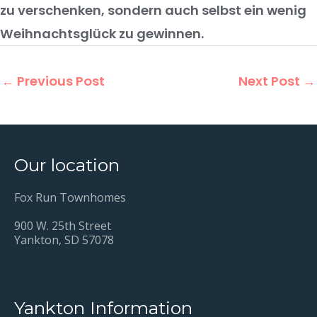
zu verschenken, sondern auch selbst ein wenig
Weihnachtsglück zu gewinnen.
←
Previous Post
Next Post
→
Our location
Fox Run Townhomes
900 W. 25th Street
Yankton, SD 57078
Yankton Information