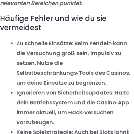
relevanten Bereichen punktet.
Häufige Fehler und wie du sie
vermeidest
Zu schnelle Einsätze:
Beim Pendeln kann
die Versuchung groß sein, impulsiv zu
setzen. Nutze die
Selbstbeschränkungs‑Tools
des Casinos,
um deine Einsätze zu begrenzen.
Ignorieren von Sicherheitsupdates:
Halte
dein Betriebssystem und die Casino‑App
immer aktuell, um Hack‑Versuchen
vorzubeugen.
Keine Spielstrategie:
Auch bei Slots lohnt