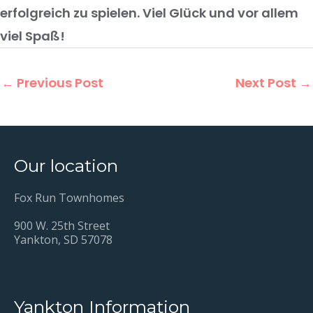
erfolgreich zu spielen. Viel Glück und vor allem
viel Spaß!
←
Previous Post
Next Post
→
Our location
Fox Run Townhomes
900 W. 25th Street
Yankton, SD 57078
Yankton Information