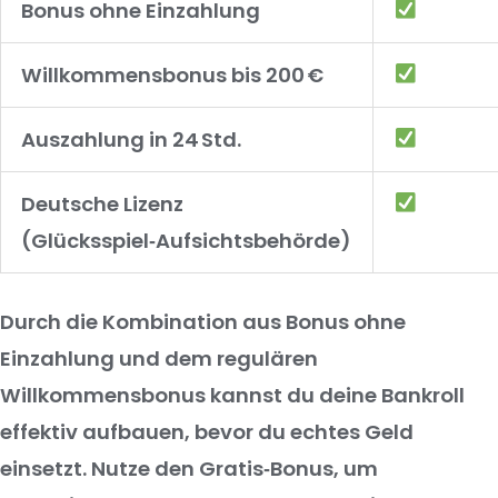
Bonus ohne Einzahlung
Willkommensbonus bis 200 €
Auszahlung in 24 Std.
Deutsche Lizenz
(Glücksspiel‑Aufsichtsbehörde)
Durch die Kombination aus Bonus ohne
Einzahlung und dem regulären
Willkommensbonus kannst du deine Bankroll
effektiv aufbauen, bevor du echtes Geld
einsetzt. Nutze den Gratis‑Bonus, um