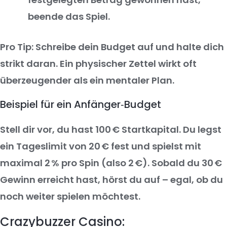
beende das Spiel.
Pro Tip:
Schreibe dein Budget auf und halte dich
strikt daran. Ein physischer Zettel wirkt oft
überzeugender als ein mentaler Plan.
Beispiel für ein Anfänger‑Budget
Stell dir vor, du hast 100 € Startkapital. Du legst
ein Tageslimit von 20 € fest und spielst mit
maximal 2 % pro Spin (also 2 €). Sobald du 30 €
Gewinn erreicht hast, hörst du auf – egal, ob du
noch weiter spielen möchtest.
Crazybuzzer Casino: