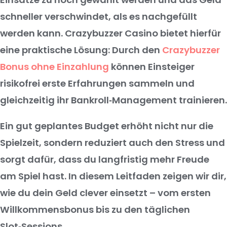
report
schneller verschwindet, als es nachgefüllt
any
werden kann. Crazybuzzer Casino bietet hierfür
problems
eine praktische Lösung: Durch den
Crazybuzzer
that
Bonus ohne Einzahlung
können Einsteiger
you
risikofrei erste Erfahrungen sammeln und
encounter
gleichzeitig ihr Bankroll‑Management trainieren.
using
Ein gut geplantes Budget erhöht nicht nur die
the
Spielzeit, sondern reduziert auch den Stress und
contact
sorgt dafür, dass du langfristig mehr Freude
form
am Spiel hast. In diesem Leitfaden zeigen wir dir,
on
wie du dein Geld clever einsetzt – vom ersten
this
Willkommensbonus bis zu den täglichen
website.
Slot‑Sessions.