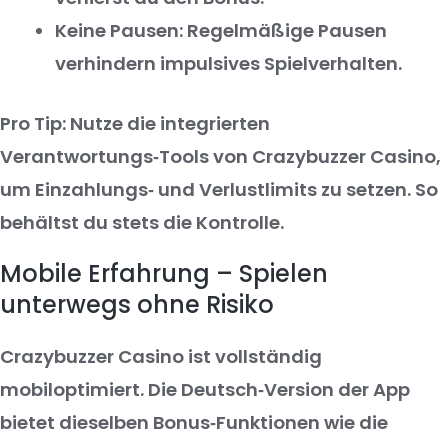
Keine Pausen:
Regelmäßige Pausen
verhindern impulsives Spielverhalten.
Pro Tip:
Nutze die integrierten
Verantwortungs‑Tools
von Crazybuzzer Casino,
um Einzahlungs‑ und Verlustlimits zu setzen. So
behältst du stets die Kontrolle.
Mobile Erfahrung – Spielen
unterwegs ohne Risiko
Crazybuzzer Casino ist vollständig
mobiloptimiert. Die Deutsch‑Version der App
bietet dieselben Bonus‑Funktionen wie die