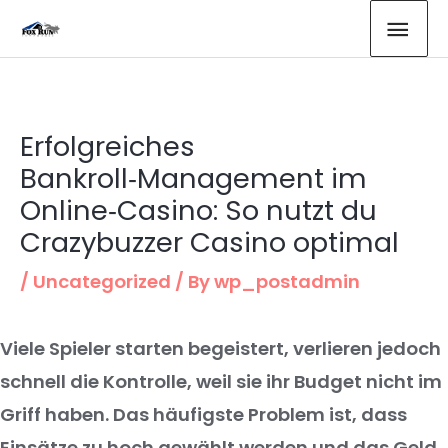
Skip
The
MAI
to
owner
MEN
Post
content
of
navigation
this
Erfolgreiches
website
Bankroll‑Management im
has
Online‑Casino: So nutzt du
made
Crazybuzzer Casino optimal
a
commitment
/
Uncategorized
/ By
wp_postadmin
to
accessibility
Viele Spieler starten begeistert, verlieren jedoch
and
schnell die Kontrolle, weil sie ihr Budget nicht im
inclusion,
Griff haben. Das häufigste Problem ist, dass
please
Einsätze zu hoch gewählt werden und das Geld