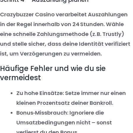
Crazybuzzer Casino verarbeitet Auszahlungen
in der Regel innerhalb von 24 Stunden. Wähle
eine schnelle Zahlungsmethode (z. B. Trustly)
und stelle sicher, dass deine Identität verifiziert
ist, um Verzögerungen zu vermeiden.
Häufige Fehler und wie du sie
vermeidest
Zu hohe Einsätze:
Setze immer nur einen
kleinen Prozentsatz deiner Bankroll.
Bonus‑Missbrauch:
Ignoriere die
Umsatzbedingungen nicht – sonst
verlierst du den Bonus.