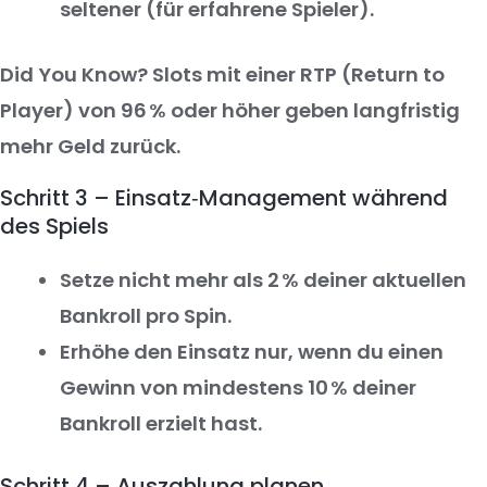
seltener (für erfahrene Spieler).
Did You Know?
Slots mit einer
RTP
(Return to
Player) von 96 % oder höher geben langfristig
mehr Geld zurück.
Schritt 3 – Einsatz‑Management während
des Spiels
Setze nicht mehr als 2 % deiner aktuellen
Bankroll pro Spin.
Erhöhe den Einsatz nur, wenn du einen
Gewinn von mindestens 10 % deiner
Bankroll erzielt hast.
Schritt 4 – Auszahlung planen