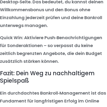
Desktop‑Seite. Das bedeutet, du kannst deinen
Willkommensbonus und den Bonus ohne
Einzahlung jederzeit prüfen und deine Bankroll
unterwegs managen.
Quick Win:
Aktiviere Push‑Benachrichtigungen
für Sonderaktionen – so verpasst du keine
zeitlich begrenzten Angebote, die dein Budget
zusätzlich stärken können.
Fazit: Dein Weg zu nachhaltigem
Spielspaß
Ein durchdachtes Bankroll‑Management ist das
Fundament für langfristigen Erfolg im Online