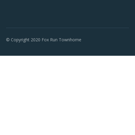
© Copyright 2020 Fox Run Townhome