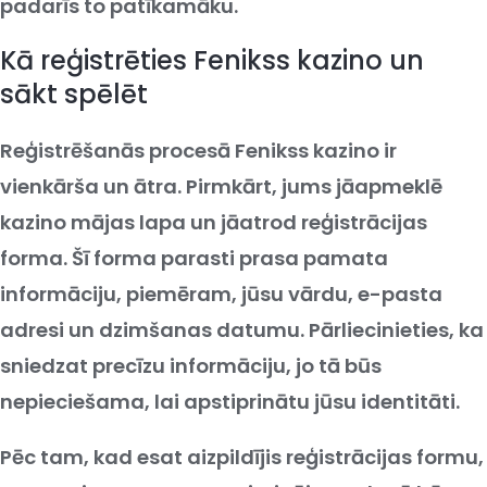
padarīs to patīkamāku.
Kā reģistrēties Fenikss kazino un
sākt spēlēt
Reģistrēšanās procesā Fenikss kazino ir
vienkārša un ātra. Pirmkārt, jums jāapmeklē
kazino mājas lapa un jāatrod reģistrācijas
forma. Šī forma parasti prasa pamata
informāciju, piemēram, jūsu vārdu, e-pasta
adresi un dzimšanas datumu. Pārliecinieties, ka
sniedzat precīzu informāciju, jo tā būs
nepieciešama, lai apstiprinātu jūsu identitāti.
Pēc tam, kad esat aizpildījis reģistrācijas formu,