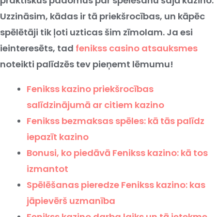
praktiskus padomus par spēlēšanu šajā kazino.
report
Uzzināsim, kādas ir tā priekšrocības, un kāpēc
any
spēlētāji tik ļoti uzticas šim zīmolam. Ja esi
problems
ieinteresēts, tad
fenikss casino atsauksmes
that
noteikti palīdzēs tev pieņemt lēmumu!
you
Fenikss kazino priekšrocības
encounter
salīdzinājumā ar citiem kazino
using
Fenikss bezmaksas spēles: kā tās palīdz
the
iepazīt kazino
contact
Bonusi, ko piedāvā Fenikss kazino: kā tos
form
izmantot
on
Spēlēšanas pieredze Fenikss kazino: kas
this
jāpievērš uzmanība
website.
Fenikss kazino darba laiks un tā ietekme