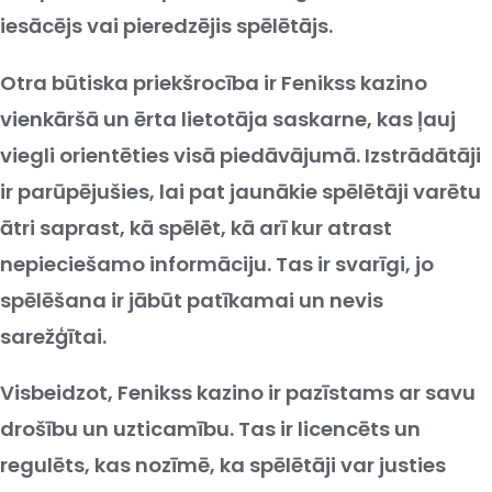
iesācējs vai pieredzējis spēlētājs.
Otra būtiska priekšrocība ir Fenikss kazino
vienkāršā un ērta lietotāja saskarne, kas ļauj
viegli orientēties visā piedāvājumā. Izstrādātāji
ir parūpējušies, lai pat jaunākie spēlētāji varētu
ātri saprast, kā spēlēt, kā arī kur atrast
nepieciešamo informāciju. Tas ir svarīgi, jo
spēlēšana ir jābūt patīkamai un nevis
sarežģītai.
Visbeidzot, Fenikss kazino ir pazīstams ar savu
drošību un uzticamību. Tas ir licencēts un
regulēts, kas nozīmē, ka spēlētāji var justies