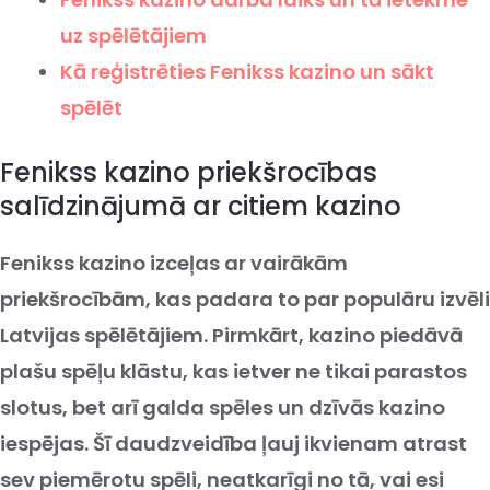
This
uz spēlētājiem
site
Kā reģistrēties Fenikss kazino un sākt
uses
spēlēt
the
WP
Fenikss kazino priekšrocības
ADA
salīdzinājumā ar citiem kazino
Compliance
Fenikss kazino izceļas ar vairākām
Check
priekšrocībām, kas padara to par populāru izvēli
plugin
Latvijas spēlētājiem. Pirmkārt, kazino piedāvā
to
plašu spēļu klāstu, kas ietver ne tikai parastos
enhance
slotus, bet arī galda spēles un dzīvās kazino
accessibility.
iespējas. Šī daudzveidība ļauj ikvienam atrast
sev piemērotu spēli, neatkarīgi no tā, vai esi