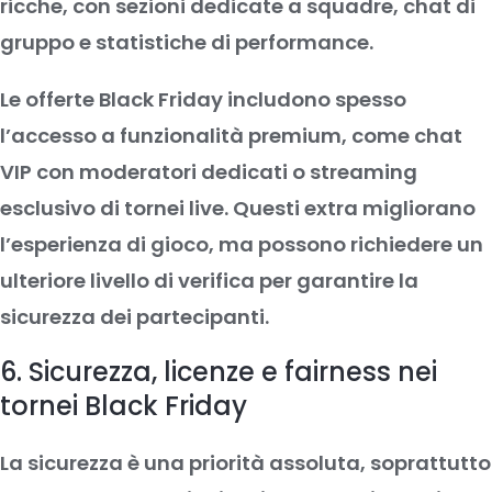
ricche, con sezioni dedicate a squadre, chat di
gruppo e statistiche di performance.
Le offerte Black Friday includono spesso
l’accesso a funzionalità premium, come chat
VIP con moderatori dedicati o streaming
esclusivo di tornei live. Questi extra migliorano
l’esperienza di gioco, ma possono richiedere un
ulteriore livello di verifica per garantire la
sicurezza dei partecipanti.
6. Sicurezza, licenze e fairness nei
tornei Black Friday
La sicurezza è una priorità assoluta, soprattutto