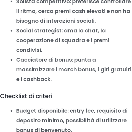
Solista competitivo
: preferisce controllare
il ritmo, cerca premi cash elevati e non ha
bisogno di interazioni sociali.
Social strategist
: ama la chat, la
cooperazione di squadra e i premi
condivisi.
Cacciatore di bonus
: punta a
massimizzare i match bonus, i giri gratuiti
e i cashback.
Checklist di criteri
Budget disponibile
: entry fee, requisito di
deposito minimo, possibilità di utilizzare
bonus di benvenuto.