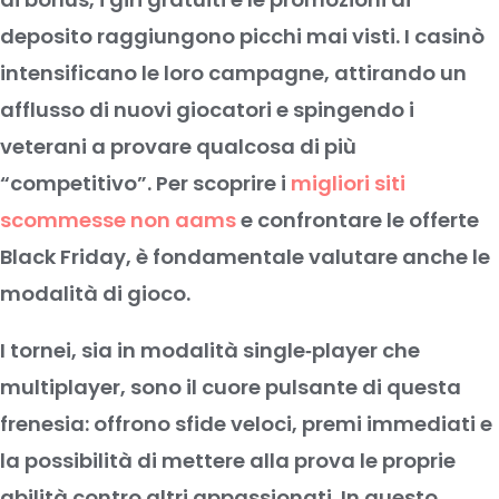
report
deposito raggiungono picchi mai visti. I casinò
any
intensificano le loro campagne, attirando un
problems
afflusso di nuovi giocatori e spingendo i
that
veterani a provare qualcosa di più
you
“competitivo”. Per scoprire i
migliori siti
encounter
scommesse non aams
e confrontare le offerte
using
Black Friday, è fondamentale valutare anche le
the
modalità di gioco.
contact
I tornei, sia in modalità single‑player che
form
multiplayer, sono il cuore pulsante di questa
on
frenesia: offrono sfide veloci, premi immediati e
this
la possibilità di mettere alla prova le proprie
website.
abilità contro altri appassionati. In questo