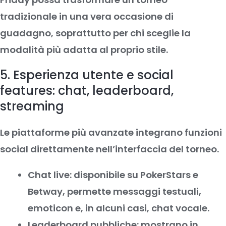
tradizionale in una vera occasione di
guadagno, soprattutto per chi sceglie la
modalità più adatta al proprio stile.
5. Esperienza utente e social
features: chat, leaderboard,
streaming
Le piattaforme più avanzate integrano funzioni
social direttamente nell’interfaccia del torneo.
Chat live
: disponibile su PokerStars e
Betway, permette messaggi testuali,
emoticon e, in alcuni casi, chat vocale.
Leaderboard pubbliche
: mostrano in