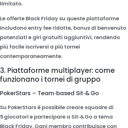
limitato.
Le offerte Black Friday su queste piattaforme
includono entry fee ridotte, bonus di benvenuto
potenziati e giri gratuiti aggiuntivi, rendendo
più facile iscriversi a più tornei
contemporaneamente.
3. Piattaforme multiplayer: come
funzionano i tornei di gruppo
PokerStars – Team‑based Sit‑& Go
Su PokerStars è possibile creare squadre di
5 giocatori e partecipare a Sit‑& Go a tema
Black Friday. Ogni membro contribuisce con