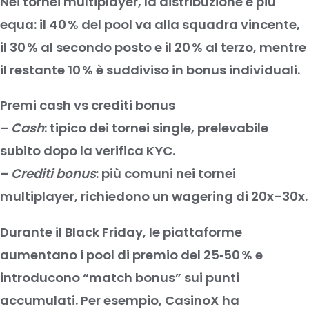
Nei tornei multiplayer, la distribuzione è più
equa: il 40 % del pool va alla squadra vincente,
il 30 % al secondo posto e il 20 % al terzo, mentre
il restante 10 % è suddiviso in bonus individuali.
Premi cash vs crediti bonus
–
Cash
: tipico dei tornei single, prelevabile
subito dopo la verifica KYC.
–
Crediti bonus
: più comuni nei tornei
multiplayer, richiedono un wagering di 20x–30x.
Durante il Black Friday, le piattaforme
aumentano i pool di premio del 25‑50 % e
introducono “match bonus” sui punti
accumulati. Per esempio, CasinoX ha