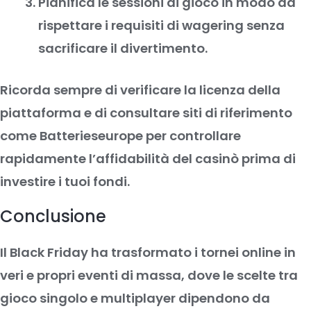
Pianifica le sessioni di gioco in modo da
rispettare i requisiti di wagering senza
sacrificare il divertimento.
Ricorda sempre di verificare la licenza della
piattaforma e di consultare siti di riferimento
come Batterieseurope per controllare
rapidamente l’affidabilità del casinò prima di
investire i tuoi fondi.
Conclusione
Il Black Friday ha trasformato i tornei online in
veri e propri eventi di massa, dove le scelte tra
gioco singolo e multiplayer dipendono da