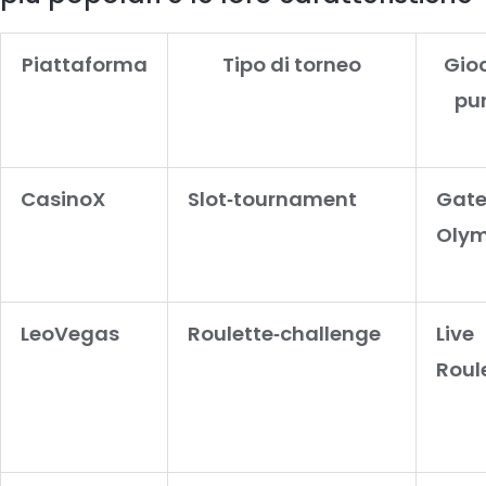
Piattaforma
Tipo di torneo
Gioc
pu
CasinoX
Slot‑tournament
Gate
Oly
LeoVegas
Roulette‑challenge
Live
Roul