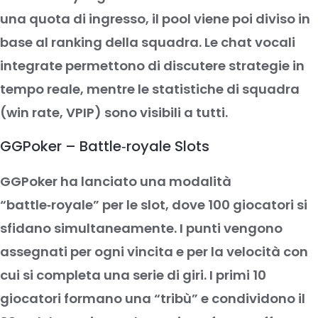
una quota di ingresso, il pool viene poi diviso in
base al ranking della squadra. Le chat vocali
integrate permettono di discutere strategie in
tempo reale, mentre le statistiche di squadra
(win rate, VPIP) sono visibili a tutti.
GGPoker – Battle‑royale Slots
GGPoker ha lanciato una modalità
“battle‑royale” per le slot, dove 100 giocatori si
sfidano simultaneamente. I punti vengono
assegnati per ogni vincita e per la velocità con
cui si completa una serie di giri. I primi 10
giocatori formano una “tribù” e condividono il