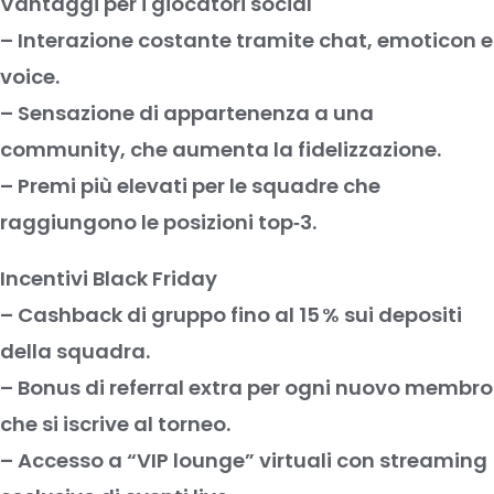
Vantaggi per i giocatori social
– Interazione costante tramite chat, emoticon e
voice.
– Sensazione di appartenenza a una
community, che aumenta la fidelizzazione.
– Premi più elevati per le squadre che
raggiungono le posizioni top‑3.
Incentivi Black Friday
– Cashback di gruppo fino al 15 % sui depositi
della squadra.
– Bonus di referral extra per ogni nuovo membro
che si iscrive al torneo.
– Accesso a “VIP lounge” virtuali con streaming