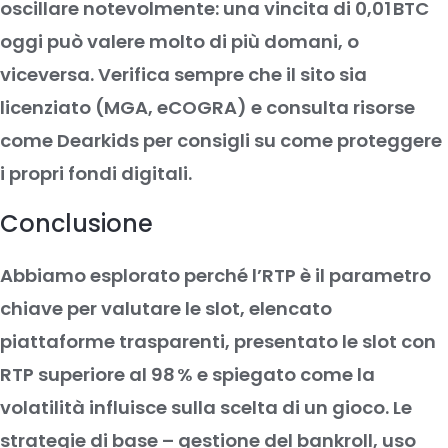
oscillare notevolmente: una vincita di 0,01 BTC
oggi può valere molto di più domani, o
viceversa. Verifica sempre che il sito sia
licenziato (MGA, eCOGRA) e consulta risorse
come Dearkids per consigli su come proteggere
i propri fondi digitali.
Conclusione
Abbiamo esplorato perché l’RTP è il parametro
chiave per valutare le slot, elencato
piattaforme trasparenti, presentato le slot con
RTP superiore al 98 % e spiegato come la
volatilità influisce sulla scelta di un gioco. Le
strategie di base – gestione del bankroll, uso