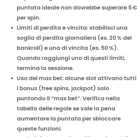
puntata ideale non dovrebbe superare 5 €
per spin.
Limiti di perdita e vincita
: stabilisci una
soglia di perdita giornaliera (es. 20 % del
bankroll) e una di vincita (es. 50 %).
Quando raggiungi uno di questi limiti,
termina la sessione.
Uso del max bet
: alcune slot attivano tutti
i bonus (free spins, jackpot) solo
puntando il “max bet”. Verifica nella
tabella delle regole se vale la pena
aumentare la puntata per sbloccare
queste funzioni.