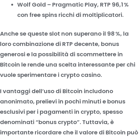
Wolf Gold
– Pragmatic Play, RTP 96,1 %
con free spins ricchi di moltiplicatori.
Anche se queste slot non superano il 98 %, la
loro combinazione di RTP decente, bonus
generosi e la possibilità di scommettere in
Bitcoin le rende una scelta interessante per chi
vuole sperimentare i crypto casino.
I vantaggi dell’uso di Bitcoin includono
anonimato, prelievi in pochi minuti e bonus
esclusivi per i pagamenti in crypto, spesso
denominati “bonus crypto”. Tuttavia, è
importante ricordare che il valore di Bitcoin può