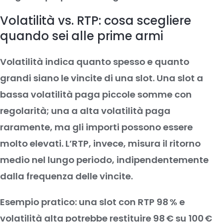
Volatilità vs. RTP: cosa scegliere
quando sei alle prime armi
Volatilità indica quanto spesso e quanto
grandi siano le vincite di una slot. Una slot a
bassa volatilità paga piccole somme con
regolarità; una a alta volatilità paga
raramente, ma gli importi possono essere
molto elevati. L’RTP, invece, misura il ritorno
medio nel lungo periodo, indipendentemente
dalla frequenza delle vincite.
Esempio pratico: una slot con RTP 98 % e
volatilità alta potrebbe restituire 98 € su 100 €