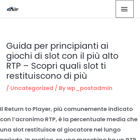
Skip
The
MAI
to
owner
MEN
Post
content
of
navigation
this
Guida per principianti ai
website
giochi di slot con il più alto
has
RTP – Scopri quali slot ti
made
restituiscono di più
a
commitment
/
Uncategorized
/ By
wp_postadmin
to
accessibility
Il Return to Player, più comunemente indicato
and
con l’acronimo RTP, è la percentuale media che
inclusion,
una slot restituisce al giocatore nel lungo
please
periodo. In pratica, se una macchina ha un RTP