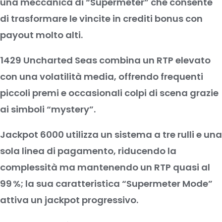
una meccanica di “Supermeter” che consente
di trasformare le vincite in crediti bonus con
payout molto alti.
1429 Uncharted Seas
combina un RTP elevato
con una volatilità media, offrendo frequenti
piccoli premi e occasionali colpi di scena grazie
ai simboli “mystery”.
Jackpot 6000
utilizza un sistema a tre rulli e una
sola linea di pagamento, riducendo la
complessità ma mantenendo un RTP quasi al
99 %; la sua caratteristica “Supermeter Mode”
attiva un jackpot progressivo.