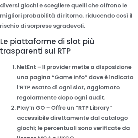
diversi giochi e scegliere quelli che offrono le
migliori probabilità di ritorno, riducendo così il
rischio di sorprese sgradevoli.
Le piattaforme di slot più
trasparenti sul RTP
NetEnt
– Il provider mette a disposizione
una pagina “Game Info” dove è indicato
l’RTP esatto di ogni slot, aggiornato
regolarmente dopo ogni audit.
Play’n GO
– Offre un “RTP Library”
accessibile direttamente dal catalogo
giochi; le percentuali sono verificate da