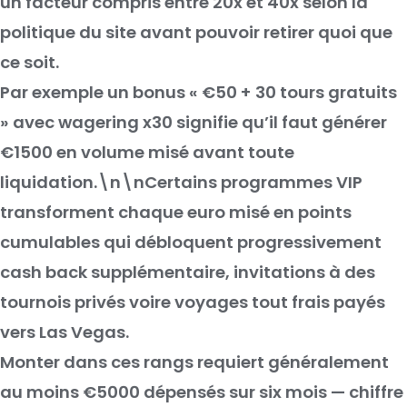
un facteur compris entre 20x et 40x selon la
politique du site avant pouvoir retirer quoi que
ce soit.
Par exemple un bonus « €50 + 30 tours gratuits
» avec wagering x30 signifie qu’il faut générer
€1500 en volume misé avant toute
liquidation.\n\nCertains programmes VIP
transforment chaque euro misé en points
cumulables qui débloquent progressivement
cash back supplémentaire, invitations à des
tournois privés voire voyages tout frais payés
vers Las Vegas.
Monter dans ces rangs requiert généralement
au moins €5000 dépensés sur six mois — chiffre