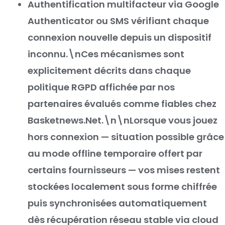
Authentification multifacteur via Google
Authenticator ou SMS vérifiant chaque
connexion nouvelle depuis un dispositif
inconnu.\nCes mécanismes sont
explicitement décrits dans chaque
politique RGPD affichée par nos
partenaires évalués comme fiables chez
Basketnews.Net.\n\nLorsque vous jouez
hors connexion — situation possible grâce
au mode offline temporaire offert par
certains fournisseurs — vos mises restent
stockées localement sous forme chiffrée
puis synchronisées automatiquement
dès récupération réseau stable via cloud