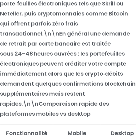
porte‑feuilles électroniques tels que Skrill ou
Neteller, puis cryptomonnaies comme Bitcoin
qui offrent parfois zéro frais
transactionnel.\n\nEn général une demande
de retrait par carte bancaire est traitée
sous 24–48 heures ouvrées ; les portefeuilles
électroniques peuvent créditer votre compte
immédiatement alors que les crypto‑débits
demandent quelques confirmations blockchain
supplémentaires mais restent
rapides.\n\nComparaison rapide des
plateformes mobiles vs desktop
Fonctionnalité
Mobile
Desktop