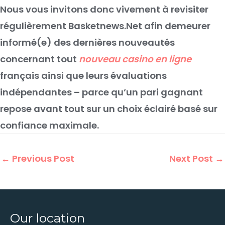
Nous vous invitons donc vivement à revisiter
régulièrement Basketnews.Net afin demeurer
informé(e) des dernières nouveautés
concernant tout
nouveau casino en ligne
français ainsi que leurs évaluations
indépendantes – parce qu’un pari gagnant
repose avant tout sur un choix éclairé basé sur
confiance maximale.​
←
Previous Post
Next Post
→
Our location