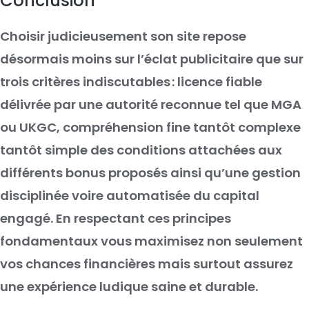
Conclusion
Choisir judicieusement son site repose
désormais moins sur l’éclat publicitaire que sur
trois critères indiscutables : licence fiable
délivrée par une autorité reconnue tel que MGA
ou UKGC, compréhension fine tantôt complexe
tantôt simple des conditions attachées aux
différents bonus proposés ainsi qu’une gestion
disciplinée voire automatisée du capital
engagé.​ En respectant ces principes
fondamentaux vous maximisez non seulement
vos chances financières mais surtout assurez
une expérience ludique saine et durable.​