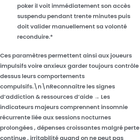
poker il voit immédiatement son accès
suspendu pendant trente minutes puis
doit valider manuellement sa volonté
reconduire.*
Ces paramètres permettent ainsi aux joueurs
impulsifs voire anxieux garder toujours contrôle
dessus leurs comportements
compulsifs.\n\nReconnaître les signes
d’addiction & ressources d’aide → Les
indicateurs majeurs comprennent insomnie
récurrente liée aux sessions nocturnes
prolongées , dépenses croissantes malgré perte
continue , irritabilité quand on ne peut pas