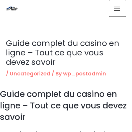
Skip
The
MAI
to
owner
MEN
Post
content
of
navigation
this
Guide complet du casino en
website
ligne – Tout ce que vous
has
devez savoir
made
a
/
Uncategorized
/ By
wp_postadmin
commitment
Guide complet du casino en
to
accessibility
ligne – Tout ce que vous devez
and
savoir
inclusion,
please