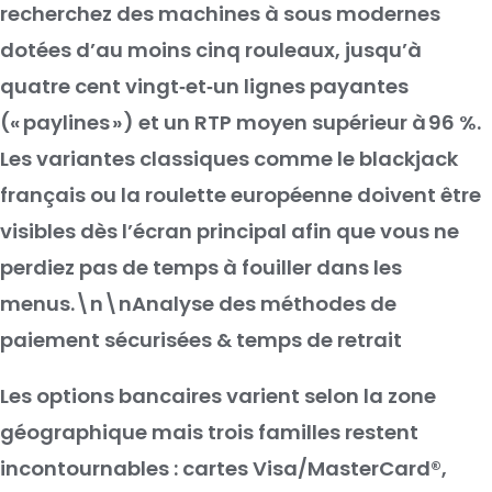
recherchez des machines à sous modernes
dotées d’au moins cinq rouleaux, jusqu’à
quatre cent vingt‑et‑un lignes payantes
(« paylines ») et un RTP moyen supérieur à 96 %.
Les variantes classiques comme le blackjack
français ou la roulette européenne doivent être
visibles dès l’écran principal afin que vous ne
perdiez pas de temps à fouiller dans les
menus.\n\nAnalyse des méthodes de
paiement sécurisées & temps de retrait
Les options bancaires varient selon la zone
géographique mais trois familles restent
incontournables : cartes Visa/MasterCard®,