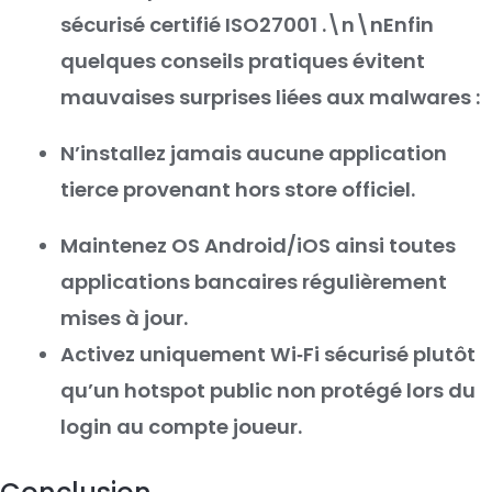
sécurisé certifié ISO27001 .\n\nEnfin
quelques conseils pratiques évitent
mauvaises surprises liées aux malwares :
N’installez jamais aucune application
tierce provenant hors store officiel.
Maintenez OS Android/iOS ainsi toutes
applications bancaires régulièrement
mises à jour.
Activez uniquement Wi‑Fi sécurisé plutôt
qu’un hotspot public non protégé lors du
login au compte joueur.