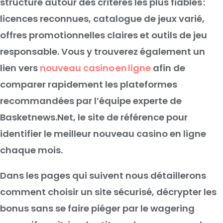
structuré autour des critères les plus fiables :
This
licences reconnues, catalogue de jeux varié,
site
offres promotionnelles claires et outils de jeu
uses
responsable. Vous y trouverez également un
the
lien vers
nouveau casino en ligne
afin de
WP
comparer rapidement les plateformes
ADA
recommandées par l’équipe experte de
Compliance
Basketnews.Net, le site de référence pour
Check
identifier le meilleur nouveau casino en ligne
plugin
chaque mois.
to
enhance
Dans les pages qui suivent nous détaillerons
accessibility.
comment choisir un site sécurisé, décrypter les
bonus sans se faire piéger par le wagering