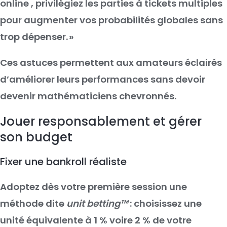
online , privilégiez les parties à tickets multiples
pour augmenter vos probabilités globales sans
trop dépenser. »
Ces astuces permettent aux amateurs éclairés
d’améliorer leurs performances sans devoir
devenir mathématiciens chevronnés.
Jouer responsablement et gérer
son budget
Fixer une bankroll réaliste
Adoptez dès votre première session une
méthode dite
unit betting™
: choisissez une
unité équivalente à 1 % voire 2 % de votre