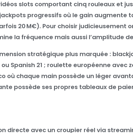
idéos slots comportant cinq rouleaux et jus
s jackpots progressifs où le gain augmente t
fois 20 M€). Pour choisir judicieusement 
ermine la fréquence mais aussi l’amplitude d
dimension stratégique plus marquée : blackj
h ou Spanish 21 ; roulette européenne avec 
nco où chaque main possède un léger avan
iante possède ses propres tableaux de paie
on directe avec un croupier réel via streami