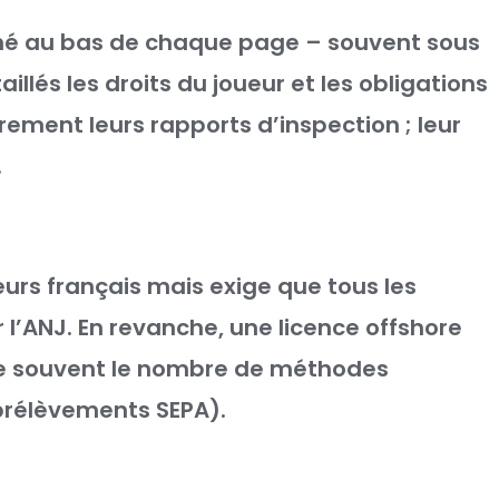
fiché au bas de chaque page – souvent sous
lés les droits du joueur et les obligations
ement leurs rapports d’inspection ; leur
.
eurs français mais exige que tous les
r l’ANJ. En revanche, une licence offshore
ite souvent le nombre de méthodes
 prélèvements SEPA).