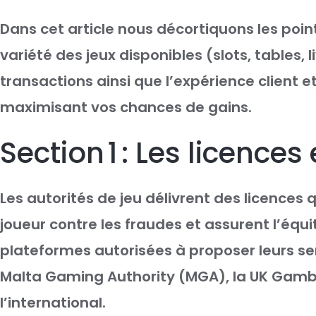
on
Dans cet article nous décortiquons les points
this
variété des jeux disponibles (slots, tables,
website.
transactions ainsi que l’expérience client 
This
maximisant vos chances de gains.
site
uses
Section 1 : Les licence
the
WP
Les autorités de jeu délivrent des licences 
ADA
joueur contre les fraudes et assurent l’éq
Compliance
plateformes autorisées à proposer leurs ser
Check
Malta Gaming Authority (MGA), la UK Gamb
plugin
l’international.