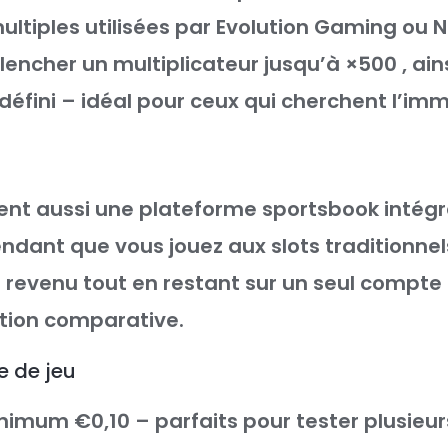
ltiples utilisées par Evolution Gaming ou Net
encher un multiplicateur jusqu’à ×500 , ains
défini – idéal pour ceux qui cherchent l’imm
nt aussi une plateforme sportsbook intégré
dant que vous jouez aux slots traditionnels
de revenu tout en restant sur un seul compte
tion comparative.
e de jeu
inimum €0,10 – parfaits pour tester plusieurs