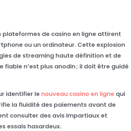
 plateformes de casino en ligne attirent
rtphone ou un ordinateur. Cette explosion
ogies de streaming haute définition et de
iable n’est plus anodin ; il doit être guidé
identifier le
nouveau casino en ligne
qui
rifie la fluidité des paiements avant de
nt consulter des avis impartiaux et
es essais hasardeux.