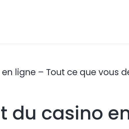
en ligne – Tout ce que vous d
n
 du casino en