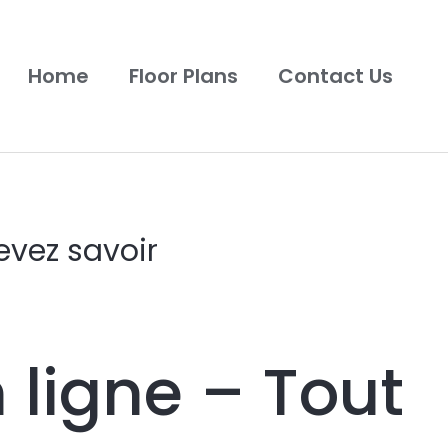
Home
Floor Plans
Contact Us
evez savoir
 ligne – Tout