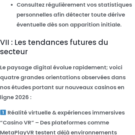
Consultez régulièrement vos statistiques
personnelles afin détecter toute dérive
éventuelle dès son apparition initiale.
VII : Les tendances futures du
secteur
Le paysage digital évolue rapidement; voici
quatre grandes orientations observées dans
nos études portant sur nouveaux casinos en
ligne 2026 :
Réalité virtuelle & expériences immersives
“Casino VR” – Des plateformes comme
MetaPlayVR testent déjà environnements