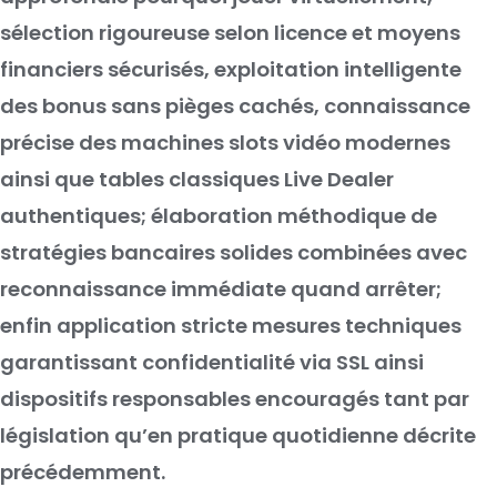
sélection rigoureuse selon licence et moyens
financiers sécurisés, exploitation intelligente
des bonus sans pièges cachés, connaissance
précise des machines slots vidéo modernes
ainsi que tables classiques Live Dealer
authentiques; élaboration méthodique de
stratégies bancaires solides combinées avec
reconnaissance immédiate quand arrêter;
enfin application stricte mesures techniques
garantissant confidentialité via SSL ainsi
dispositifs responsables encouragés tant par
législation qu’en pratique quotidienne décrite
précédemment.