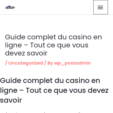
Skip
The
MAI
to
owner
MEN
Post
content
of
navigation
this
Guide complet du casino en
website
ligne – Tout ce que vous
has
devez savoir
made
a
/
Uncategorized
/ By
wp_postadmin
commitment
Guide complet du casino en
to
accessibility
ligne – Tout ce que vous devez
and
savoir
inclusion,
please