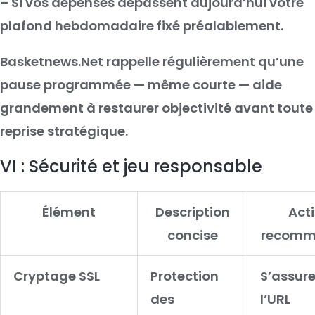
– Si vos dépenses dépassent aujourd’hui votre
plafond hebdomadaire fixé préalablement.
Basketnews.Net rappelle régulièrement qu’une
pause programmée — même courte — aide
grandement à restaurer objectivité avant toute
reprise stratégique.
VI : Sécurité et jeu responsable
Élément
Description
Act
concise
recomm
Cryptage SSL
Protection
S’assure
des
l’URL