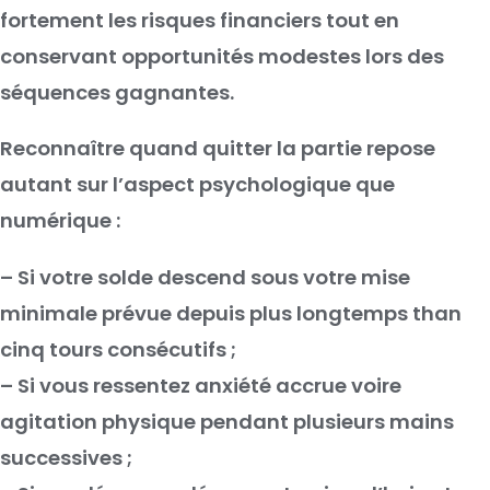
fortement les risques financiers tout en
conservant opportunités modestes lors des
séquences gagnantes.
Reconnaître quand quitter la partie repose
autant sur l’aspect psychologique que
numérique :
– Si votre solde descend sous votre mise
minimale prévue depuis plus longtemps than
cinq tours consécutifs ;
– Si vous ressentez anxiété accrue voire
agitation physique pendant plusieurs mains
successives ;