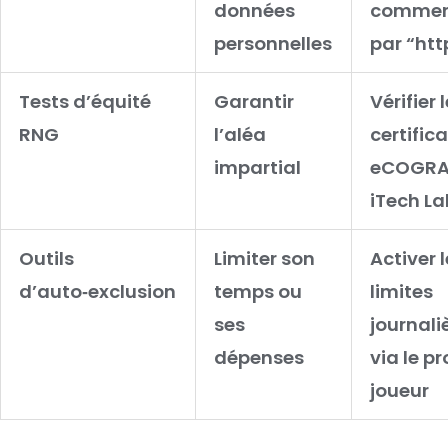
données
comme
personnelles
par “htt
Tests d’équité
Garantir
Vérifier 
RNG
l’aléa
certific
impartial
eCOGRA
iTech La
Outils
Limiter son
Activer 
d’auto‑exclusion
temps ou
limites
ses
journali
dépenses
via le pro
joueur