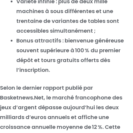
Variété infinie : plus de deux mille
machines à sous différentes et une
trentaine de variantes de tables sont
accessibles simultanément ;
Bonus attractifs : bienvenue généreuse
souvent supérieure à 100 % du premier
dépôt et tours gratuits offerts dès
l’inscription.
Selon le dernier rapport publié par
Basketnews.Net, le marché francophone des
jeux d’argent dépasse aujourd’hui les deux
milliards d’euros annuels et affiche une
croissance annuelle moyenne de 12 %. Cette