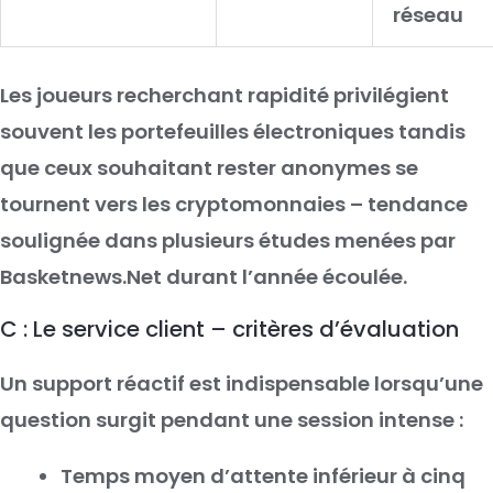
réseau
Les joueurs recherchant rapidité privilégient
souvent les portefeuilles électroniques tandis
que ceux souhaitant rester anonymes se
tournent vers les cryptomonnaies – tendance
soulignée dans plusieurs études menées par
Basketnews.Net durant l’année écoulée.
C : Le service client – critères d’évaluation
Un support réactif est indispensable lorsqu’une
question surgit pendant une session intense :
Temps moyen d’attente inférieur à cinq