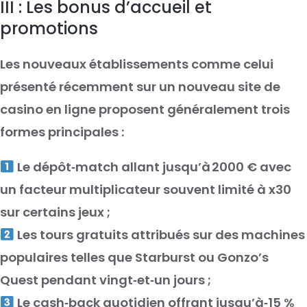
III : Les bonus d’accueil et
promotions
Les nouveaux établissements comme celui
présenté récemment sur un nouveau site de
casino en ligne proposent généralement trois
formes principales :
Le dépôt‑match allant jusqu’à 2000 € avec
un facteur multiplicateur souvent limité à x30
sur certains jeux ;
Les tours gratuits attribués sur des machines
populaires telles que Starburst ou Gonzo’s
Quest pendant vingt‑et‑un jours ;
Le cash‑back quotidien offrant jusqu’à‑15 %