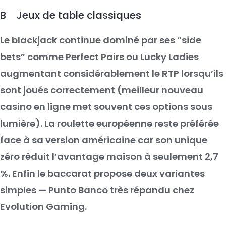
B Jeux de table classiques
Le blackjack continue dominé par ses “side
bets” comme Perfect Pairs ou Lucky Ladies
augmentant considérablement le RTP lorsqu’ils
sont joués correctement (meilleur nouveau
casino en ligne met souvent ces options sous
lumière). La roulette européenne reste préférée
face à sa version américaine car son unique
zéro réduit l’avantage maison à seulement 2,7
%. Enfin le baccarat propose deux variantes
simples — Punto Banco très répandu chez
Evolution Gaming.