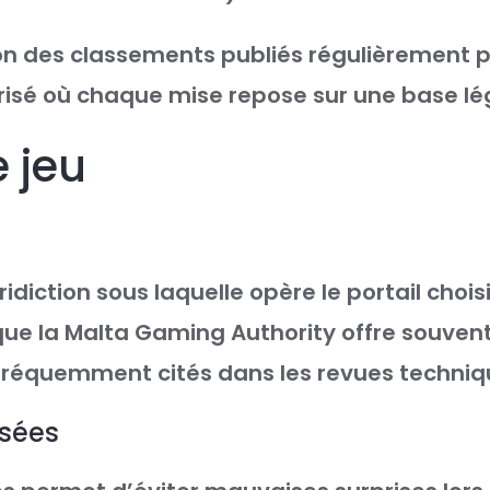
ion des classements publiés régulièrement
isé où chaque mise repose sur une base lég
e jeu
ridiction sous laquelle opère le portail chois
 que la Malta Gaming Authority offre souven
fréquemment cités dans les revues techniqu
isées