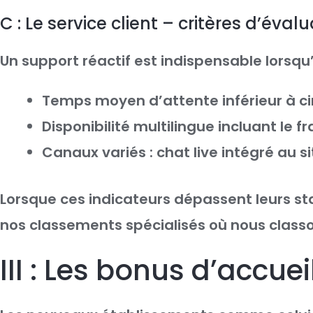
C : Le service client – critères d’éval
Un support réactif est indispensable lorsqu
Temps moyen d’attente inférieur à ci
Disponibilité multilingue incluant le fr
Canaux variés : chat live intégré au
Lorsque ces indicateurs dépassent leurs st
nos classements spécialisés où nous classo
III : Les bonus d’accue