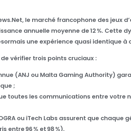
news.Net, le marché francophone des jeux d
croissance annuelle moyenne de 12 %. Cett
sormais une expérience quasi identique à c
de vérifier trois points cruciaux :
connue (ANJ ou Malta Gaming Authority) gar
ique ;
que toutes les communications entre votre na
OGRA ou iTech Labs assurent que chaque gé
 entre 96 % et 98 %).