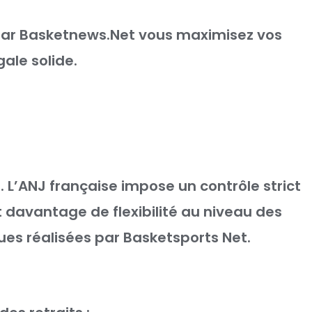
 par Basketnews.Net vous maximisez vos
ale solide.
i. L’ANJ française impose un contrôle strict
t davantage de flexibilité au niveau des
es réalisées par Basketsports Net.