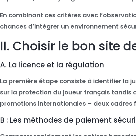
En combinant ces critères avec l’observat
chances d’intégrer un environnement sécur
II. Choisir le bon site d
A. La licence et la régulation
La première étape consiste à identifier la ju
sur la protection du joueur français tandis
promotions internationales – deux cadres 
B : Les méthodes de paiement sécur