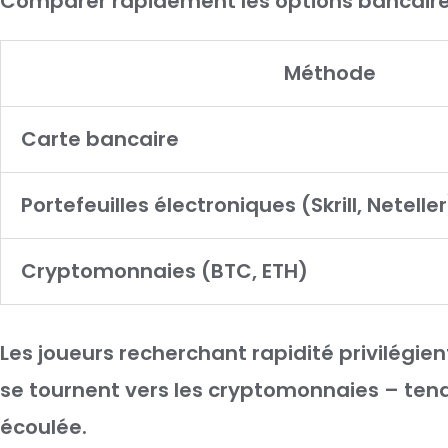
Comparer rapidement les options bancaires 
Méthode
Carte bancaire
Portefeuilles électroniques (Skrill, Neteller
Cryptomonnaies (BTC, ETH)
Les joueurs recherchant rapidité privilégie
se tournent vers les cryptomonnaies – te
écoulée.