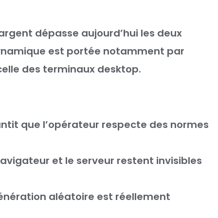
’argent dépasse aujourd’hui les deux
e dynamique est portée notamment par
elle des terminaux desktop.
antit que l’opérateur respecte des normes
vigateur et le serveur restent invisibles
nération aléatoire est réellement