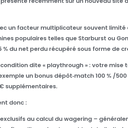
présenté récemment sur un nouveau site d
 un facteur multiplicateur souvent limité à
ines populaires telles que Starburst ou Gon
5 % du net perdu récupéré sous forme de cré
ndition dite « playthrough » : votre mise t
ar exemple un bonus dépôt‑match 100 % /500
 € supplémentaires.
ent donc :
x exclusifs au calcul du wagering – généralem