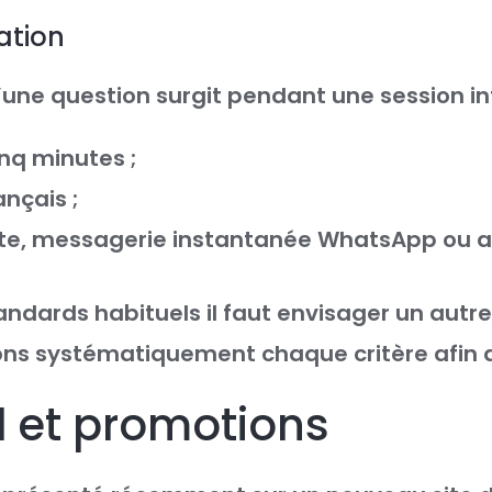
uation
’une question surgit pendant une session in
nq minutes ;
ançais ;
 site, messagerie instantanée WhatsApp ou 
andards habituels il faut envisager un autr
ns systématiquement chaque critère afin d’a
il et promotions