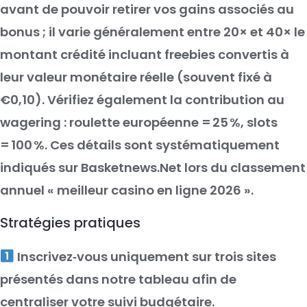
avant de pouvoir retirer vos gains associés au
bonus ; il varie généralement entre 20× et 40× le
montant crédité incluant freebies convertis à
leur valeur monétaire réelle (souvent fixé à
€0,10). Vérifiez également la contribution au
wagering : roulette européenne = 25 %, slots
= 100 %. Ces détails sont systématiquement
indiqués sur Basketnews.Net lors du classement
annuel « meilleur casino en ligne 2026 ».
Stratégies pratiques
Inscrivez‑vous uniquement sur trois sites
présentés dans notre tableau afin de
centraliser votre suivi budgétaire.