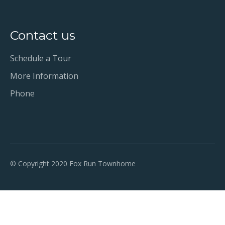
Contact us
Schedule a Tour
More Information
Phone
© Copyright 2020 Fox Run Townhome