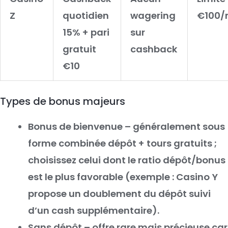
Z
quotidien
wagering
€100/
15% + pari
sur
gratuit
cashback
€10
Types de bonus majeurs
Bonus de bienvenue
– généralement sous
forme combinée dépôt + tours gratuits ;
choisissez celui dont le ratio dépôt/bonus
est le plus favorable (exemple : Casino Y
propose un doublement du dépôt suivi
d’un cash supplémentaire).
Sans dépôt
– offre rare mais précieuse car