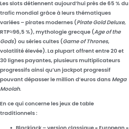
Les slots détiennent aujourd’hui près de 65 % du
trafic mondial grâce à leurs thématiques
variées – pirates modernes (
Pirate Gold Deluxe
,
RTP≈96,5 %), mythologie grecque (
Age of the
Gods
) ou séries cultes (
Game of Thrones
,
volatilité élevée). La plupart offrent entre 20 et
30 lignes payantes, plusieurs multiplicateurs
progressifs ainsi qu’un jackpot progressif
pouvant dépasser le million d’euros dans
Mega
Moolah
.
En ce qui concerne les jeux de table
traditionnels :
Blackjack
– version classique « European »