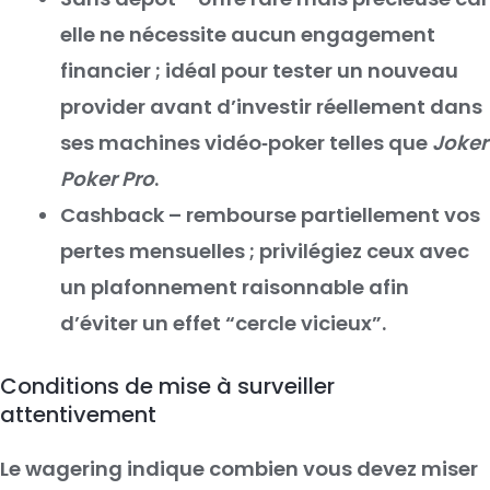
elle ne nécessite aucun engagement
financier ; idéal pour tester un nouveau
provider avant d’investir réellement dans
ses machines vidéo‑poker telles que
Joker
Poker Pro
.
Cashback
– rembourse partiellement vos
pertes mensuelles ; privilégiez ceux avec
un plafonnement raisonnable afin
d’éviter un effet “cercle vicieux”.
Conditions de mise à surveiller
attentivement
Le wagering indique combien vous devez miser