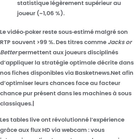
statistique légèrement supérieur au
joueur (~1,06 %).
Le vidéo‑poker reste sous‑estimé malgré son
RTP souvent >99 %. Des titres comme
Jacks or
Better
permettent aux joueurs disciplinés
d’appliquer la stratégie optimale décrite dans
nos fiches disponibles via Basketnews.Net afin
d’optimiser leurs chances face au facteur
chance pur présent dans les machines à sous
classiques.|
Les tables live ont révolutionné l’expérience
grâce aux flux HD via webcam : vous