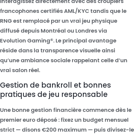
interagissez directement avec des croupiers
francophones certifiés AML/KYC tandis que le
RNG est remplacé par un vrai jeu physique
diffusé depuis Montréal ou Londres via
Evolution Gaming®. Le principal avantage
réside dans la transparence visuelle ainsi
qu’une ambiance sociale rappelant celle d’un
vrai salon réel.
Gestion de bankroll et bonnes
pratiques de jeu responsable
Une bonne gestion financière commence dès le
premier euro déposé : fixez un budget mensuel
strict — disons €200 maximum — puis divisez-le