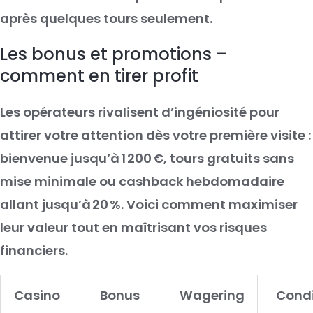
après quelques tours seulement.
Les bonus et promotions –
comment en tirer profit
Les opérateurs rivalisent d’ingéniosité pour
attirer votre attention dès votre première visite :
bienvenue jusqu’à 1 200 €, tours gratuits sans
mise minimale ou cashback hebdomadaire
allant jusqu’à 20 %. Voici comment maximiser
leur valeur tout en maîtrisant vos risques
financiers.
Casino
Bonus
Wagering
Condi