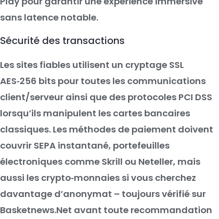
Play pour garantir une expérience immersive
sans latence notable.
Sécurité des transactions
Les sites fiables utilisent un cryptage SSL
AES‑256 bits pour toutes les communications
client/serveur ainsi que des protocoles PCI DSS
lorsqu’ils manipulent les cartes bancaires
classiques. Les méthodes de paiement doivent
couvrir SEPA instantané, portefeuilles
électroniques comme Skrill ou Neteller, mais
aussi les crypto‑monnaies si vous cherchez
davantage d’anonymat – toujours vérifié sur
Basketnews.Net avant toute recommandation