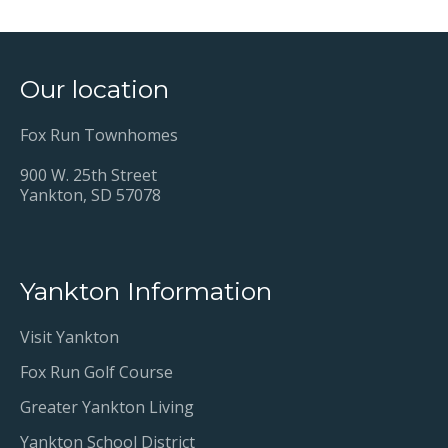
Our location
Fox Run Townhomes
900 W. 25th Street
Yankton, SD 57078
Yankton Information
Visit Yankton
Fox Run Golf Course
Greater Yankton Living
Yankton School District