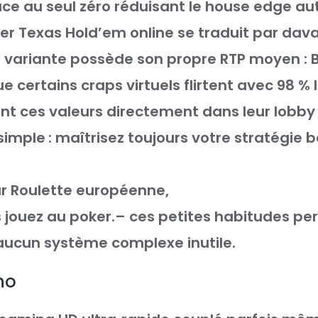
e au seul zéro réduisant le house edge aut
er Texas Hold’em online se traduit par dav
variante possède son propre RTP moyen : B
 certains craps virtuels flirtent avec 98 % 
t ces valeurs directement dans leur lobby a
imple : maîtrisez toujours votre stratégie 
ur Roulette européenne,
s jouez au poker.– ces petites habitudes pe
aucun système complexe inutile.​
ino