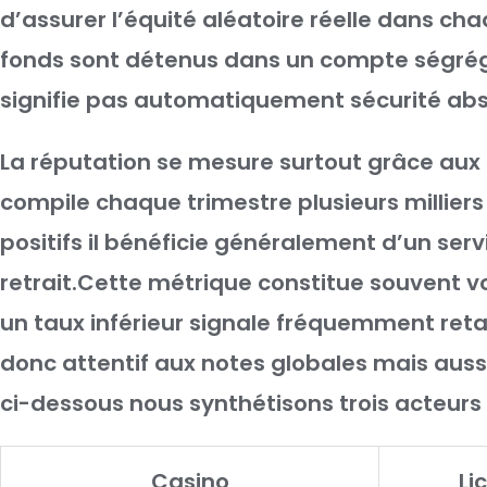
to
d’assurer l’équité aléatoire réelle dans ch
enhance
fonds sont détenus dans un compte ségrégu
accessibility.
signifie pas automatiquement sécurité absol
La réputation se mesure surtout grâce aux 
compile chaque trimestre plusieurs millier
positifs il bénéficie généralement d’un ser
retrait.Cette métrique constitue souvent v
un taux inférieur signale fréquemment reta
donc attentif aux notes globales mais auss
ci-dessous nous synthétisons trois acteur
Casino
Li