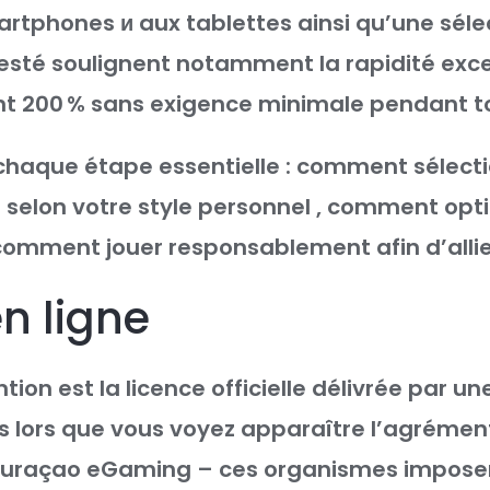
rtphones и aux tablettes ainsi qu’une séle
testé soulignent notamment la rapidité exce
 200 % sans exigence minimale pendant tout
aque étape essentielle : comment sélection
gier selon votre style personnel , comment o
comment jouer responsablement afin d’allier 
en ligne
ention est la licence officielle délivrée par
 lors que vous voyez apparaître l’agrémen
raçao eGaming – ces organismes imposent