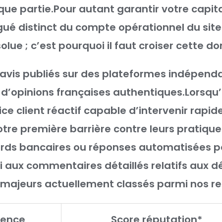
aque partie.Pour autant garantir votre capit
é distinct du compte opérationnel du site.
ue ; c’est pourquoi il faut croiser cette d
avis publiés sur des plateformes indépenda
s d’opinions françaises authentiques.Lorsqu
vice client réactif capable d’intervenir ra
otre première barrière contre leurs pratiq
rds bancaires ou réponses automatisées peu
i aux commentaires détaillés relatifs aux 
s majeurs actuellement classés parmi nos 
cence
Score réputation*