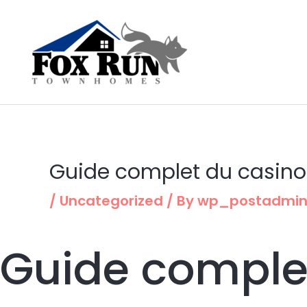
Skip
The
to
owner
content
of
this
website
Post
has
navigation
made
Guide complet du casino 
a
/
Uncategorized
/ By
wp_postadmi
commitment
to
Guide complet
accessibility
and