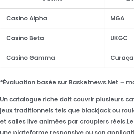
Casino Alpha
MGA
Casino Beta
UKGC
Casino Gamma
Curaça
*Évaluation basée sur Basketnews.Net – mo
Un catalogue riche doit couvrir plusieurs ca
jeux traditionnels tels que blackjack ou roul
et salles live animées par croupiers réels.L
une plateforme responsive ou son applicati