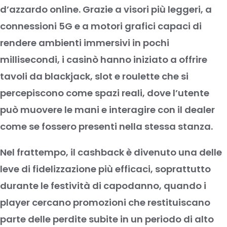
d’azzardo online. Grazie a visori più leggeri, a
report
connessioni 5G e a motori grafici capaci di
any
rendere ambienti immersivi in pochi
problems
millisecondi, i casinò hanno iniziato a offrire
that
tavoli da blackjack, slot e roulette che si
you
percepiscono come spazi reali, dove l’utente
encounter
può muovere le mani e interagire con il dealer
using
come se fossero presenti nella stessa stanza.
the
contact
Nel frattempo, il cashback è divenuto una delle
form
leve di fidelizzazione più efficaci, soprattutto
on
durante le festività di capodanno, quando i
this
player cercano promozioni che restituiscano
website.
parte delle perdite subite in un periodo di alto