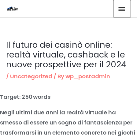
Skip
The
MAI
to
owner
MEN
Post
content
of
navigation
this
Il futuro dei casinò online:
website
realtà virtuale, cashback e le
has
nuove prospettive per il 2024
made
a
/
Uncategorized
/ By
wp_postadmin
commitment
to
Target: 250 words
accessibility
Negli ultimi due anni la realtà virtuale ha
and
smesso di essere un sogno di fantascienza per
inclusion,
trasformarsi in un elemento concreto nei giochi
please