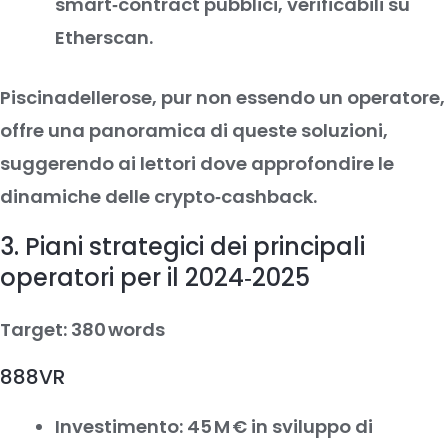
smart‑contract pubblici, verificabili su
Etherscan.
Piscinadellerose, pur non essendo un operatore,
offre una panoramica di queste soluzioni,
suggerendo ai lettori dove approfondire le
dinamiche delle crypto‑cashback.
3. Piani strategici dei principali
operatori per il 2024‑2025
Target: 380 words
888VR
Investimento: 45 M € in sviluppo di