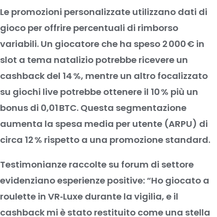
Le promozioni personalizzate utilizzano dati di
gioco per offrire percentuali di rimborso
variabili. Un giocatore che ha speso 2 000 € in
slot a tema natalizio potrebbe ricevere un
cashback del 14 %, mentre un altro focalizzato
su giochi live potrebbe ottenere il 10 % più un
bonus di 0,01 BTC. Questa segmentazione
aumenta la spesa media per utente (ARPU) di
circa 12 % rispetto a una promozione standard.
Testimonianze raccolte su forum di settore
evidenziano esperienze positive: “Ho giocato a
roulette in VR‑Luxe durante la vigilia, e il
cashback mi è stato restituito come una stella