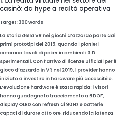
1. La realtà virtuale nel settore dei
casinò: da hype a realtà operativa
Target: 360 words
La storia della VR nei giochi d’azzardo parte dai
primi prototipi del 2015, quando i pionieri
crearono tavoli di poker in ambienti 3‑D
sperimentali. Con l’arrivo di licenze ufficiali per il
gioco d’azzardo in VR nel 2019, i provider hanno
iniziato a investire in hardware più accessibile.
L’evoluzione hardware è stata rapida: i visori
hanno guadagnato tracciamento a 6 DOF,
display OLED con refresh di 90 Hz e batterie
capaci di durare otto ore, riducendo la latenza