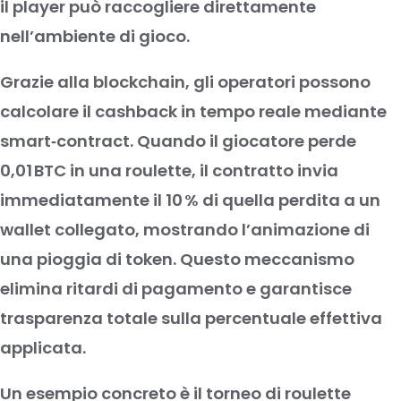
il player può raccogliere direttamente
nell’ambiente di gioco.
Grazie alla blockchain, gli operatori possono
calcolare il cashback in tempo reale mediante
smart‑contract. Quando il giocatore perde
0,01 BTC in una roulette, il contratto invia
immediatamente il 10 % di quella perdita a un
wallet collegato, mostrando l’animazione di
una pioggia di token. Questo meccanismo
elimina ritardi di pagamento e garantisce
trasparenza totale sulla percentuale effettiva
applicata.
Un esempio concreto è il torneo di roulette