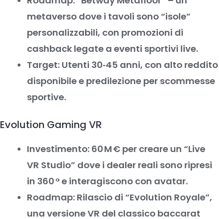
Roadmap: “Betway Metafloor” – un
metaverso dove i tavoli sono “isole”
personalizzabili, con promozioni di
cashback legate a eventi sportivi live.
Target: Utenti 30‑45 anni, con alto reddito
disponibile e predilezione per scommesse
sportive.
Evolution Gaming VR
Investimento: 60 M € per creare un “Live
VR Studio” dove i dealer reali sono ripresi
in 360 ° e interagiscono con avatar.
Roadmap: Rilascio di “Evolution Royale”,
una versione VR del classico baccarat