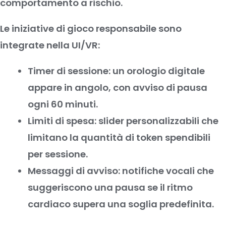
comportamento a rischio.
Le iniziative di gioco responsabile sono
integrate nella UI/VR:
Timer di sessione: un orologio digitale
appare in angolo, con avviso di pausa
ogni 60 minuti.
Limiti di spesa: slider personalizzabili che
limitano la quantità di token spendibili
per sessione.
Messaggi di avviso: notifiche vocali che
suggeriscono una pausa se il ritmo
cardiaco supera una soglia predefinita.