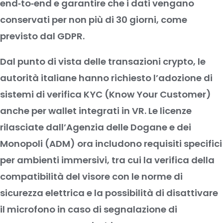
end‑to‑end e garantire che i dati vengano
conservati per non più di 30 giorni, come
previsto dal GDPR.
Dal punto di vista delle transazioni crypto, le
autorità italiane hanno richiesto l’adozione di
sistemi di verifica KYC (Know Your Customer)
anche per wallet integrati in VR. Le licenze
rilasciate dall’Agenzia delle Dogane e dei
Monopoli (ADM) ora includono requisiti specifici
per ambienti immersivi, tra cui la verifica della
compatibilità del visore con le norme di
sicurezza elettrica e la possibilità di disattivare
il microfono in caso di segnalazione di