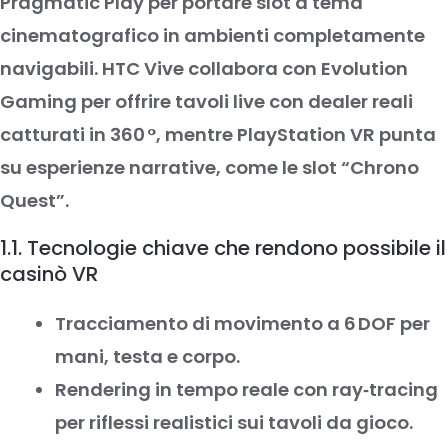
Pragmatic Play per portare slot a tema
cinematografico in ambienti completamente
navigabili. HTC Vive collabora con Evolution
Gaming per offrire tavoli live con dealer reali
catturati in 360 °, mentre PlayStation VR punta
su esperienze narrative, come le slot “Chrono
Quest”.
1.1. Tecnologie chiave che rendono possibile il
casinò VR
Tracciamento di movimento a 6 DOF per
mani, testa e corpo.
Rendering in tempo reale con ray‑tracing
per riflessi realistici sui tavoli da gioco.