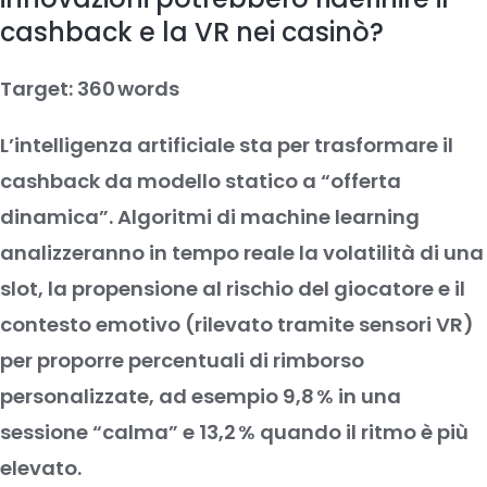
cashback e la VR nei casinò?
Target: 360 words
L’intelligenza artificiale sta per trasformare il
cashback da modello statico a “offerta
dinamica”. Algoritmi di machine learning
analizzeranno in tempo reale la volatilità di una
slot, la propensione al rischio del giocatore e il
contesto emotivo (rilevato tramite sensori VR)
per proporre percentuali di rimborso
personalizzate, ad esempio 9,8 % in una
sessione “calma” e 13,2 % quando il ritmo è più
elevato.