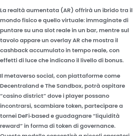
La realtà aumentata (AR) offrirà un ibrido tra il
mondo fisico e quello virtuale: immaginate di
puntare su una slot reale in un bar, mentre sul
tavolo appare un overlay AR che mostra il
cashback accumulato in tempo reale, con
effetti di luce che indicano il livello di bonus.
Il metaverso social, con piattaforme come
Decentraland e The Sandbox, potrà ospitare
“casino district” dove i player possano
incontrarsi, scambiare token, partecipare a
tornei DeFi‑based e guadagnare “liquidità
reward” in forma di token di governance.
Questo modello consentirà a piccoli operatori