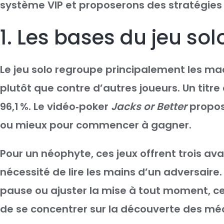
on
système VIP et proposerons des stratégies c
this
1. Les bases du jeu so
website.
This
Le jeu solo regroupe principalement les mach
site
plutôt que contre d’autres joueurs. Un tit
uses
96,1 %. Le vidéo‑poker
Jacks or Better
propose
the
ou mieux pour commencer à gagner.
WP
ADA
Pour un néophyte, ces jeux offrent trois a
Compliance
nécessité de lire les mains d’un adversaire
Check
pause ou ajuster la mise à tout moment, ce q
plugin
de se concentrer sur la découverte des méc