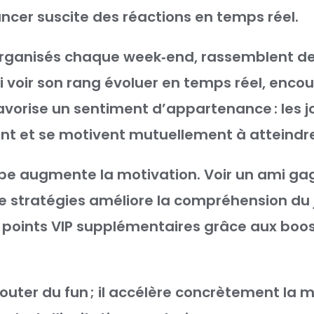
cer suscite des réactions en temps réel.
 organisés chaque week‑end, rassemblent d
si voir son rang évoluer en temps réel, enc
 favorise un sentiment d’appartenance : les
ent et se motivent mutuellement à atteindr
 augmente la motivation. Voir un ami gagn
de stratégies améliore la compréhension du 
 points VIP supplémentaires grâce aux boos
jouter du fun ; il accélère concrètement la 