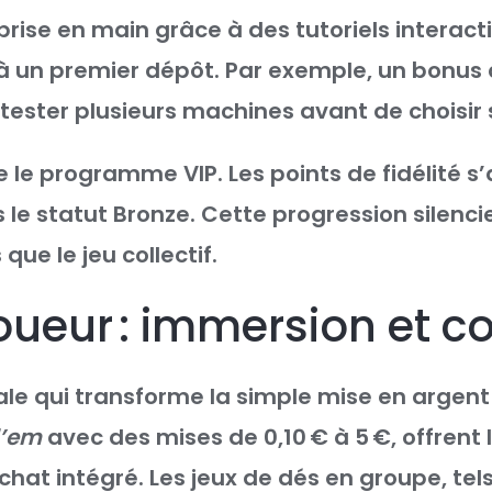
 prise en main grâce à des tutoriels interact
 un premier dépôt. Par exemple, un bonus d
 tester plusieurs machines avant de choisir 
e programme VIP. Les points de fidélité s’a
statut Bronze. Cette progression silencieus
e le jeu collectif.
ijoueur : immersion et
ale qui transforme la simple mise en argent 
d’em
avec des mises de 0,10 € à 5 €, offrent 
 chat intégré. Les jeux de dés en groupe, tel