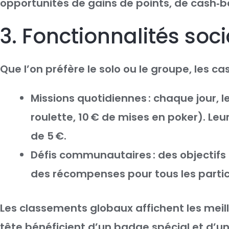
opportunités de gains de points, de cash‑ba
3. Fonctionnalités s
Que l’on préfère le solo ou le groupe, les c
Missions quotidiennes
: chaque jour, l
roulette, 10 € de mises en poker). L
de 5 €.
Défis communautaires
: des objectif
des récompenses pour tous les partici
Les classements globaux affichent les meill
tête bénéficient d’un badge spécial et d’un 