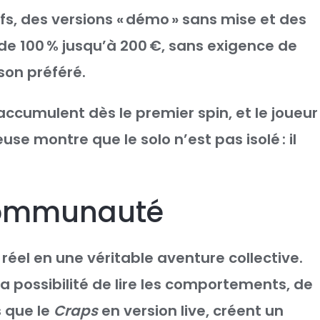
ifs, des versions « démo » sans mise et des
e 100 % jusqu’à 200 €, sans exigence de
son préféré.
ccumulent dès le premier spin, et le joueur
e montre que le solo n’est pas isolé : il
 communauté
réel en une véritable aventure collective.
la possibilité de lire les comportements, de
s que le
Craps
en version live, créent un