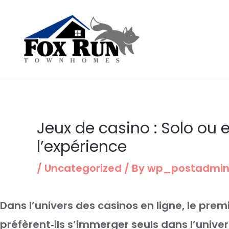
Skip
The
to
owner
content
of
this
website
Post
has
navigation
made
Jeux de casino : Solo ou
a
l’expérience
commitment
/
Uncategorized
/ By
wp_postadmi
to
accessibility
Dans l’univers des casinos en ligne, le pre
and
préfèrent‑ils s’immerger seuls dans l’unive