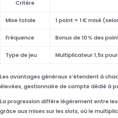
Critère
Mise totale
1 point = 1 € misé (selon
Fréquence
Bonus de 10 % des poin
Type de jeu
Multiplicateur 1,5x pour 
Les avantages généraux s’étendent à chaque 
élevées, gestionnaire de compte dédié à par
La progression diffère légèrement entre les
grâce aux mises sur les slots, où le multipli