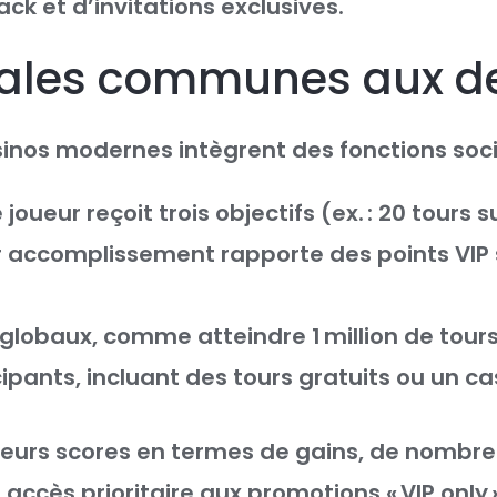
ck et d’invitations exclusives.
ociales communes aux 
asinos modernes intègrent des fonctions socia
e joueur reçoit trois objectifs (ex. : 20 tour
eur accomplissement rapporte des points VIP
s globaux, comme atteindre 1 million de tou
pants, incluant des tours gratuits ou un ca
eurs scores en termes de gains, de nombre d
accès prioritaire aux promotions « VIP only »