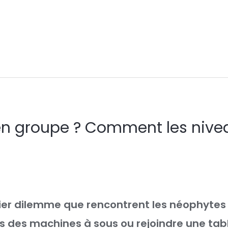
 en groupe ? Comment les nive
n
mier dilemme que rencontrent les néophytes 
rs des machines à sous ou rejoindre une tab