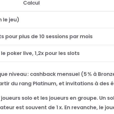
Calcul
 le jeu)
ts pour plus de 10 sessions par mois
le poker live, 1,2x pour les slots
niveau : cashback mensuel (5 % à Bronze, 20
tir du rang Platinum, et invitations à des 
 joueurs solo et les joueurs en groupe. Un 
cateur est souvent de 1 x. En revanche, le jo