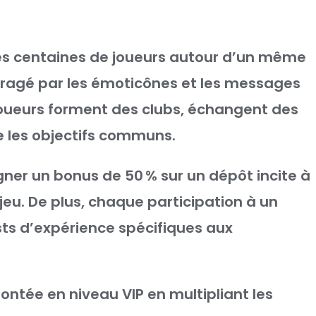
es centaines de joueurs autour d’un même
ouragé par les émoticônes et les messages
 joueurs forment des clubs, échangent des
e les objectifs communs.
er un bonus de 50 % sur un dépôt incite à
jeu. De plus, chaque participation à un
ts d’expérience spécifiques aux
montée en niveau VIP en multipliant les