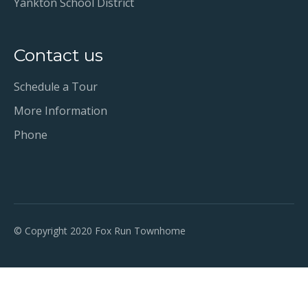
Yankton School District
Contact us
Schedule a Tour
More Information
Phone
© Copyright 2020 Fox Run Townhome