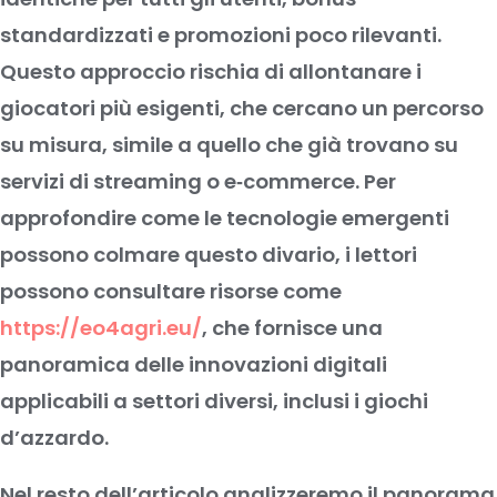
This
standardizzati e promozioni poco rilevanti.
site
Questo approccio rischia di allontanare i
uses
giocatori più esigenti, che cercano un percorso
the
su misura, simile a quello che già trovano su
WP
servizi di streaming o e‑commerce. Per
ADA
approfondire come le tecnologie emergenti
Compliance
possono colmare questo divario, i lettori
Check
possono consultare risorse come
plugin
https://eo4agri.eu/
, che fornisce una
to
panoramica delle innovazioni digitali
enhance
applicabili a settori diversi, inclusi i giochi
accessibility.
d’azzardo.
Nel resto dell’articolo analizzeremo il panorama