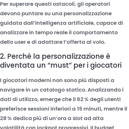
Per superare questi ostacoli, gli operatori
devono puntare su una personalizzazione
guidata dall’intelligenza artificiale, capace di
analizzare in tempo reale il comportamento
dello user e di adattare l’offerta al volo.
2. Perché la personalizzazione è
diventata un “must” per i giocatori
I giocatori moderni non sono più disposti a
navigare in un catalogo statico. Analizzando i
dati di utilizzo, emerge che il 62 % degli utenti
preferisce sessioni inferiori a 15 minuti, mentre il
28 % dedica più di un’ora a slot ad alta
volatilità con jackpot progressivi. Il budget