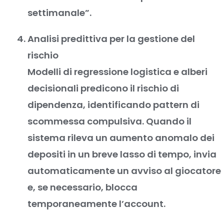
settimanale”.
Analisi predittiva per la gestione del
rischio
Modelli di regressione logistica e alberi
decisionali predicono il rischio di
dipendenza, identificando pattern di
scommessa compulsiva. Quando il
sistema rileva un aumento anomalo dei
depositi in un breve lasso di tempo, invia
automaticamente un avviso al giocatore
e, se necessario, blocca
temporaneamente l’account.