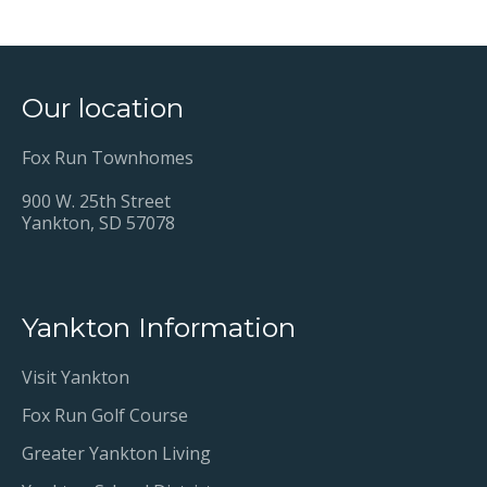
Our location
Fox Run Townhomes
900 W. 25th Street
Yankton, SD 57078
Yankton Information
Visit Yankton
Fox Run Golf Course
Greater Yankton Living