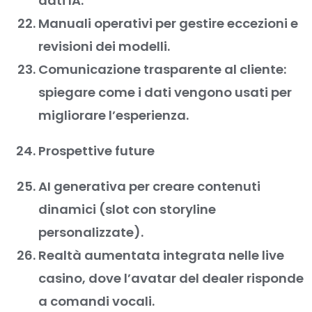
dati IA.
Manuali operativi per gestire eccezioni e
revisioni dei modelli.
Comunicazione trasparente al cliente:
spiegare come i dati vengono usati per
migliorare l’esperienza.
Prospettive future
AI generativa per creare contenuti
dinamici (slot con storyline
personalizzate).
Realtà aumentata integrata nelle live
casino, dove l’avatar del dealer risponde
a comandi vocali.