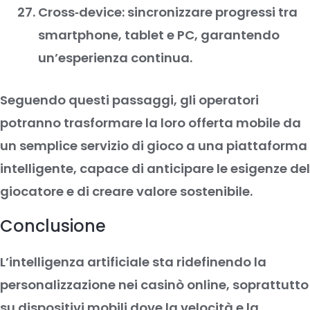
Cross‑device: sincronizzare progressi tra
smartphone, tablet e PC, garantendo
un’esperienza continua.
Seguendo questi passaggi, gli operatori
potranno trasformare la loro offerta mobile da
un semplice servizio di gioco a una piattaforma
intelligente, capace di anticipare le esigenze del
giocatore e di creare valore sostenibile.
Conclusione
L’intelligenza artificiale sta ridefinendo la
personalizzazione nei casinò online, soprattutto
su dispositivi mobili dove la velocità e la