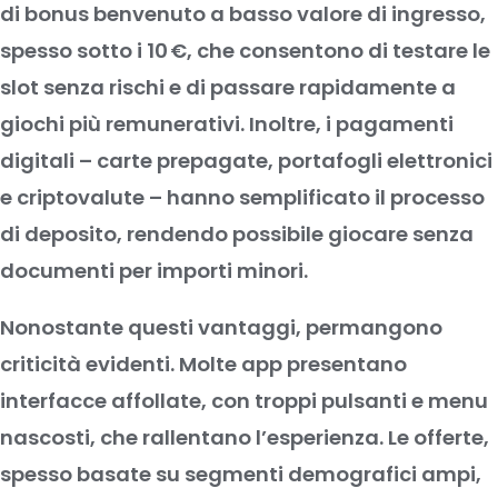
di bonus benvenuto a basso valore di ingresso,
spesso sotto i 10 €, che consentono di testare le
slot senza rischi e di passare rapidamente a
giochi più remunerativi. Inoltre, i pagamenti
digitali – carte prepagate, portafogli elettronici
e criptovalute – hanno semplificato il processo
di deposito, rendendo possibile giocare senza
documenti per importi minori.
Nonostante questi vantaggi, permangono
criticità evidenti. Molte app presentano
interfacce affollate, con troppi pulsanti e menu
nascosti, che rallentano l’esperienza. Le offerte,
spesso basate su segmenti demografici ampi,