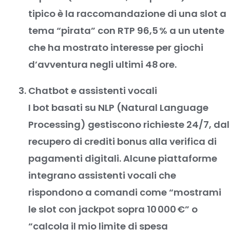
tipico è la raccomandazione di una slot a
tema “pirata” con RTP 96,5 % a un utente
che ha mostrato interesse per giochi
d’avventura negli ultimi 48 ore.
Chatbot e assistenti vocali
I bot basati su NLP (Natural Language
Processing) gestiscono richieste 24/7, dal
recupero di crediti bonus alla verifica di
pagamenti digitali. Alcune piattaforme
integrano assistenti vocali che
rispondono a comandi come “mostrami
le slot con jackpot sopra 10 000 €” o
“calcola il mio limite di spesa