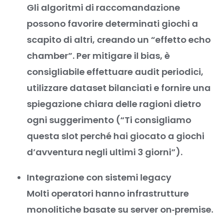
Gli algoritmi di raccomandazione
possono favorire determinati giochi a
scapito di altri, creando un “effetto echo
chamber”. Per mitigare il bias, è
consigliabile effettuare audit periodici,
utilizzare dataset bilanciati e fornire una
spiegazione chiara delle ragioni dietro
ogni suggerimento (“Ti consigliamo
questa slot perché hai giocato a giochi
d’avventura negli ultimi 3 giorni”).
Integrazione con sistemi legacy
Molti operatori hanno infrastrutture
monolitiche basate su server on‑premise.