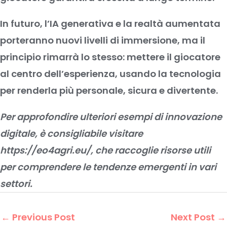
In futuro, l’IA generativa e la realtà aumentata
porteranno nuovi livelli di immersione, ma il
principio rimarrà lo stesso: mettere il giocatore
al centro dell’esperienza, usando la tecnologia
per renderla più personale, sicura e divertente.
Per approfondire ulteriori esempi di innovazione
digitale, è consigliabile visitare
https://eo4agri.eu/, che raccoglie risorse utili
per comprendere le tendenze emergenti in vari
settori.
←
Previous Post
Next Post
→