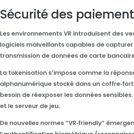
Sécurité des paiemen
Les environnements VR introduisent des vect
logiciels malveillants capables de capturer
transmission de données de carte bancaire
La tokenisation s’impose comme la réponse
alphanumérique stocké dans un coffre‑fort c
besoin de réexposer les données sensibles
et le serveur de jeu.
De nouvelles normes “VR‑friendly” émerg