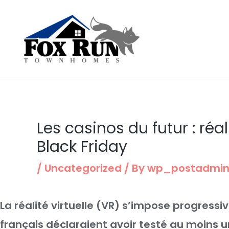
Skip
The
to
owner
content
of
this
website
Post
has
navigation
made
Les casinos du futur : réa
a
Black Friday
commitment
/
Uncategorized
/ By
wp_postadmi
to
accessibility
La réalité virtuelle (VR) s’impose progress
and
français déclaraient avoir testé au moins u