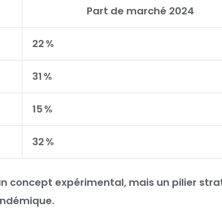
Part de marché 2024
22 %
31 %
15 %
32 %
un concept expérimental, mais un pilier str
andémique.