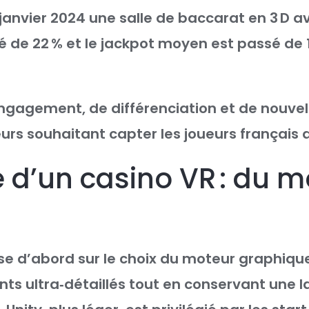
 janvier 2024 une salle de baccarat en 3 D 
mpé de 22 % et le jackpot moyen est passé de
ngagement, de différenciation et de nouvel
rs souhaitant capter les joueurs français a
e d’un casino VR : du 
se d’abord sur le choix du moteur graphiqu
 ultra‑détaillés tout en conservant une lat