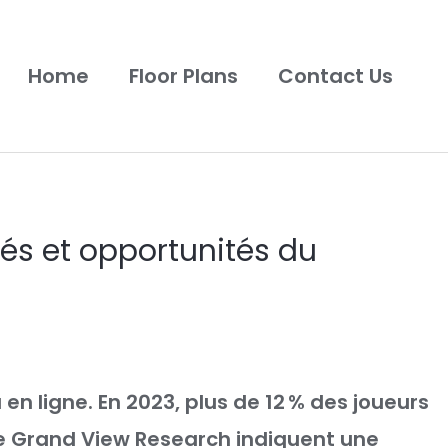
Home
Floor Plans
Contact Us
isés et opportunités du
en ligne. En 2023, plus de 12 % des joueurs
 de Grand View Research indiquent une