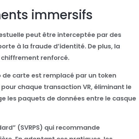
ments immersifs
estuelle peut être interceptée par des
rte à la fraude d’identité. De plus, la
chiffrement renforcé.
o de carte est remplacé par un token
é pour chaque transaction VR, éliminant le
ège les paquets de données entre le casque
ndard” (SVRPS) qui recommande