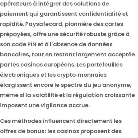
opérateurs à intégrer des solutions de
paiement qui garantissent confidentialité et
rapidité. Paysafecard, pionnière des cartes
prépayées, offre une sécurité robuste grâce à
son code PIN et à l’absence de données
bancaires, tout en restant largement acceptée
par les casinos européens. Les portefeuilles
électroniques et les crypto‑monnaies
élargissent encore le spectre du jeu anonyme,
même si la volatilité et la régulation croissante
imposent une vigilance accrue.
Ces méthodes influencent directement les
offres de bonus : les casinos proposent des