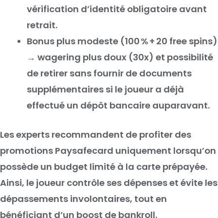
vérification d’identité obligatoire avant
retrait.
Bonus plus modeste (100 % + 20 free spins)
→ wagering plus doux (30x) et possibilité
de retirer sans fournir de documents
supplémentaires si le joueur a déjà
effectué un dépôt bancaire auparavant.
Les experts recommandent de profiter des
promotions Paysafecard uniquement lorsqu’on
possède un budget limité à la carte prépayée.
Ainsi, le joueur contrôle ses dépenses et évite les
dépassements involontaires, tout en
bénéficiant d’un boost de bankroll.