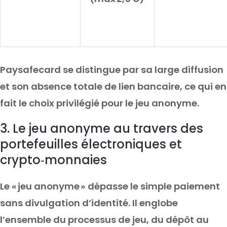
Paysafecard se distingue par sa large diffusion
et son absence totale de lien bancaire, ce qui en
fait le choix privilégié pour le jeu anonyme.
3. Le jeu anonyme au travers des
portefeuilles électroniques et
crypto‑monnaies
Le « jeu anonyme » dépasse le simple paiement
sans divulgation d’identité. Il englobe
l’ensemble du processus de jeu, du dépôt au