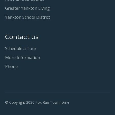
Greater Yankton Living
Yankton School District
Contact us
Schedule a Tour
More Information
Phone
© Copyright 2020 Fox Run Townhome