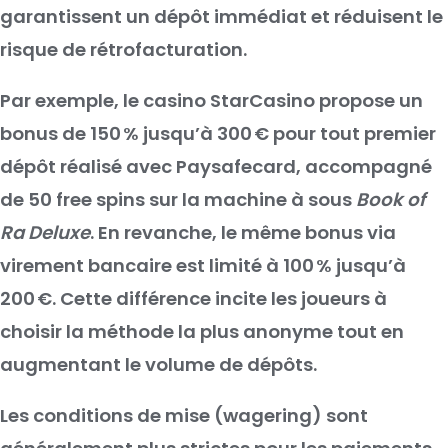
garantissent un dépôt immédiat et réduisent le
risque de rétrofacturation.
Par exemple, le casino StarCasino propose un
bonus de 150 % jusqu’à 300 € pour tout premier
dépôt réalisé avec Paysafecard, accompagné
de 50 free spins sur la machine à sous
Book of
Ra Deluxe
. En revanche, le même bonus via
virement bancaire est limité à 100 % jusqu’à
200 €. Cette différence incite les joueurs à
choisir la méthode la plus anonyme tout en
augmentant le volume de dépôts.
Les conditions de mise (wagering) sont