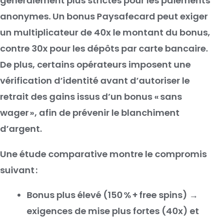
généralement plus strictes pour les paiements
anonymes. Un bonus Paysafecard peut exiger
un multiplicateur de 40x le montant du bonus,
contre 30x pour les dépôts par carte bancaire.
De plus, certains opérateurs imposent une
vérification d’identité avant d’autoriser le
retrait des gains issus d’un bonus « sans
wager », afin de prévenir le blanchiment
d’argent.
Une étude comparative montre le compromis
suivant :
Bonus plus élevé (150 % + free spins) →
exigences de mise plus fortes (40x) et