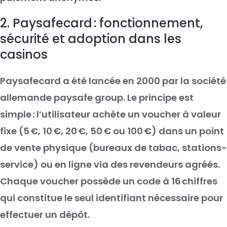
2. Paysafecard : fonctionnement,
sécurité et adoption dans les
casinos
Paysafecard a été lancée en 2000 par la société
allemande paysafe group. Le principe est
simple : l’utilisateur achète un voucher à valeur
fixe (5 €, 10 €, 20 €, 50 € ou 100 €) dans un point
de vente physique (bureaux de tabac, stations-
service) ou en ligne via des revendeurs agréés.
Chaque voucher possède un code à 16 chiffres
qui constitue le seul identifiant nécessaire pour
effectuer un dépôt.