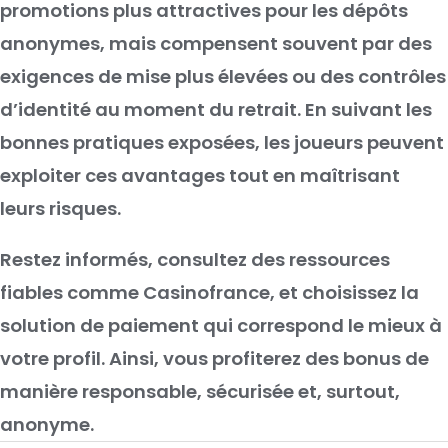
promotions plus attractives pour les dépôts
anonymes, mais compensent souvent par des
exigences de mise plus élevées ou des contrôles
d’identité au moment du retrait. En suivant les
bonnes pratiques exposées, les joueurs peuvent
exploiter ces avantages tout en maîtrisant
leurs risques.
Restez informés, consultez des ressources
fiables comme Casinofrance, et choisissez la
solution de paiement qui correspond le mieux à
votre profil. Ainsi, vous profiterez des bonus de
manière responsable, sécurisée et, surtout,
anonyme.