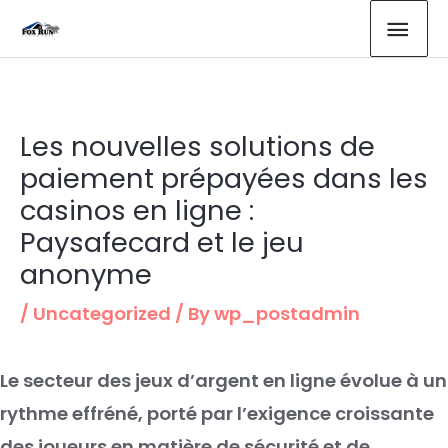
Skip
The
MAI
to
owner
MEN
Post
content
of
navigation
this
Les nouvelles solutions de
website
paiement prépayées dans les
has
casinos en ligne :
made
Paysafecard et le jeu
a
anonyme
commitment
to
/
Uncategorized
/ By
wp_postadmin
accessibility
and
Le secteur des jeux d’argent en ligne évolue à un
inclusion,
rythme effréné, porté par l’exigence croissante
please
des joueurs en matière de sécurité et de