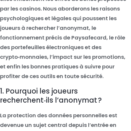
par les casinos. Nous aborderons les raisons
psychologiques et légales qui poussent les
joueurs à rechercher l’anonymat, le
fonctionnement précis de Paysafecard, le rôle
des portefeuilles électroniques et des
crypto‑monnaies, l’impact sur les promotions,
et enfin les bonnes pratiques à suivre pour
profiter de ces outils en toute sécurité.
1. Pourquoi les joueurs
recherchent‑ils l’anonymat ?
La protection des données personnelles est
devenue un sujet central depuis l’entrée en