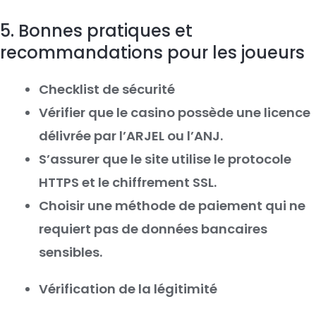
5. Bonnes pratiques et
recommandations pour les joueurs
Checklist de sécurité
Vérifier que le casino possède une licence
délivrée par l’ARJEL ou l’ANJ.
S’assurer que le site utilise le protocole
HTTPS et le chiffrement SSL.
Choisir une méthode de paiement qui ne
requiert pas de données bancaires
sensibles.
Vérification de la légitimité