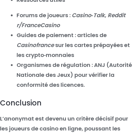
Forums de joueurs :
Casino‑Talk
,
Reddit
r/FranceCasino
Guides de paiement : articles de
Casinofrance
sur les cartes prépayées et
les crypto‑monnaies
Organismes de régulation : ANJ (Autorité
Nationale des Jeux) pour vérifier la
conformité des licences.
Conclusion
L’anonymat est devenu un critère décisif pour
les joueurs de casino en ligne, poussant les