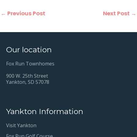
←
Previous Post
Next Post
→
Our location
Fox Run Townhomes
900 W. 25th Street
Yankton, SD 57078
Yankton Information
Visit Yankton
Fox Run Golf Course