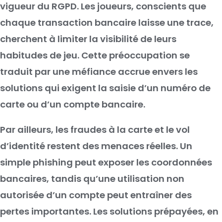
vigueur du RGPD. Les joueurs, conscients que
chaque transaction bancaire laisse une trace,
cherchent à limiter la visibilité de leurs
habitudes de jeu. Cette préoccupation se
traduit par une méfiance accrue envers les
solutions qui exigent la saisie d’un numéro de
carte ou d’un compte bancaire.
Par ailleurs, les fraudes à la carte et le vol
d’identité restent des menaces réelles. Un
simple phishing peut exposer les coordonnées
bancaires, tandis qu’une utilisation non
autorisée d’un compte peut entraîner des
pertes importantes. Les solutions prépayées, en