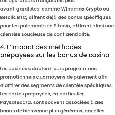
Les opérateurs français les plus
avant‑gardistes, comme Winamax Crypto ou
Betclic BTC, offrent déjà des bonus spécifiques
pour les paiements en Bitcoin, attirant ainsi une
clientèle soucieuse de confidentialité.
4. L’impact des méthodes
prépayées sur les bonus de casino
Les casinos adaptent leurs programmes
promotionnels aux moyens de paiement afin
d’attirer des segments de clientèle spécifiques.
Les cartes prépayées, en particulier
Paysafecard, sont souvent associées à des
bonus de bienvenue plus généreux, car elles