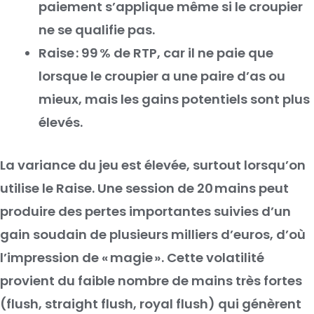
paiement s’applique même si le croupier
ne se qualifie pas.
Raise : 99 % de RTP, car il ne paie que
lorsque le croupier a une paire d’as ou
mieux, mais les gains potentiels sont plus
élevés.
La variance du jeu est élevée, surtout lorsqu’on
utilise le Raise. Une session de 20 mains peut
produire des pertes importantes suivies d’un
gain soudain de plusieurs milliers d’euros, d’où
l’impression de « magie ». Cette volatilité
provient du faible nombre de mains très fortes
(flush, straight flush, royal flush) qui génèrent