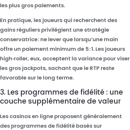
les plus gros paiements.
En pratique, les joueurs qui recherchent des
gains réguliers privilégient une stratégie
conservatrice : ne lever que lorsqu’une main
offre un paiement minimum de 5 : 1. Les joueurs
high‑roller, eux, acceptent la variance pour viser
les gros jackpots, sachant que le RTP reste
favorable sur le long terme.
3. Les programmes de fidélité : une
couche supplémentaire de valeur
Les casinos en ligne proposent généralement
des programmes de fidélité basés sur