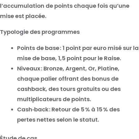
l’accumulation de points chaque fois qu’une
mise est placée.
Typologie des programmes
Points de base
: 1 point par euro misé sur la
mise de base, 1,5 point pour le Raise.
Niveaux
: Bronze, Argent, Or, Platine,
chaque palier offrant des bonus de
cashback, des tours gratuits ou des
multiplicateurs de points.
Cash‑back
: Retour de 5 % à 15 % des
pertes nettes selon le statut.
Étude de cas