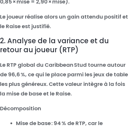
0,85 × mise = 2,90 × mise).
Le joueur réalise alors un gain attendu positif et
le Raise est justifié.
2. Analyse de la variance et du
retour au joueur (RTP)
Le RTP global du Caribbean Stud tourne autour
de 96,6 %, ce qui le place parmi les jeux de table
les plus généreux. Cette valeur intègre à la fois
la mise de base et le Raise.
Décomposition
Mise de base : 94 % de RTP, car le