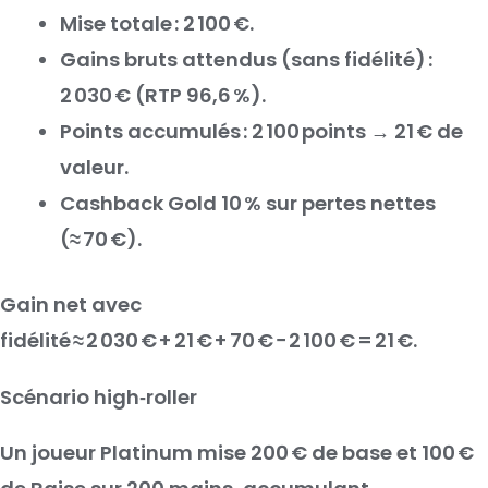
Mise totale : 2 100 €.
Gains bruts attendus (sans fidélité) :
2 030 € (RTP 96,6 %).
Points accumulés : 2 100 points → 21 € de
valeur.
Cashback Gold 10 % sur pertes nettes
(≈ 70 €).
Gain net avec
fidélité ≈ 2 030 € + 21 € + 70 € − 2 100 € = 21 €.
Scénario high‑roller
Un joueur Platinum mise 200 € de base et 100 €