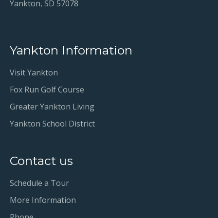
Yankton, SD 57078
Yankton Information
Visit Yankton
Fox Run Golf Course
Greater Yankton Living
Yankton School District
Contact us
Schedule a Tour
More Information
Phone