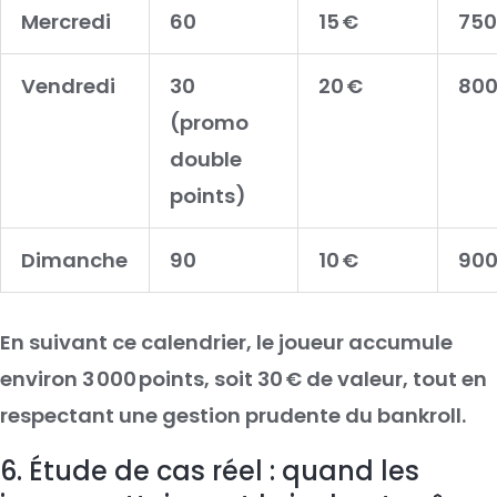
Mercredi
60
15 €
75
Vendredi
30
20 €
80
(promo
double
points)
Dimanche
90
10 €
90
En suivant ce calendrier, le joueur accumule
environ 3 000 points, soit 30 € de valeur, tout en
respectant une gestion prudente du bankroll.
6. Étude de cas réel : quand les