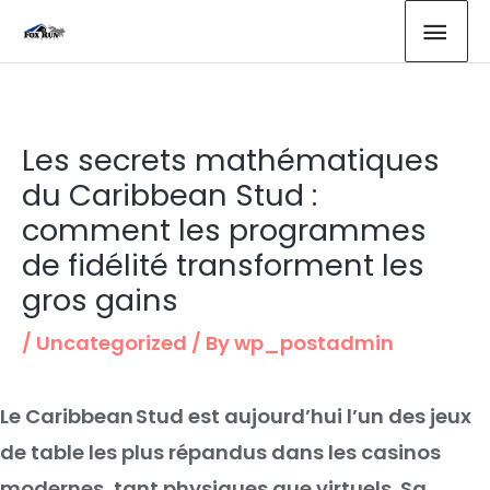
Skip
The
MAI
to
owner
MEN
Post
content
of
navigation
this
Les secrets mathématiques
website
du Caribbean Stud :
has
comment les programmes
made
de fidélité transforment les
a
gros gains
commitment
to
/
Uncategorized
/ By
wp_postadmin
accessibility
and
Le Caribbean Stud est aujourd’hui l’un des jeux
inclusion,
de table les plus répandus dans les casinos
please
modernes, tant physiques que virtuels. Sa