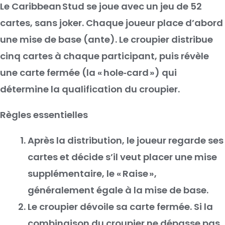
Le Caribbean Stud se joue avec un jeu de 52
cartes, sans joker. Chaque joueur place d’abord
une mise de base (ante). Le croupier distribue
cinq cartes à chaque participant, puis révèle
une carte fermée (la « hole‑card ») qui
détermine la qualification du croupier.
Règles essentielles
Après la distribution, le joueur regarde ses
cartes et décide s’il veut placer une mise
supplémentaire, le « Raise »,
généralement égale à la mise de base.
Le croupier dévoile sa carte fermée. Si la
combinaison du croupier ne dépasse pas