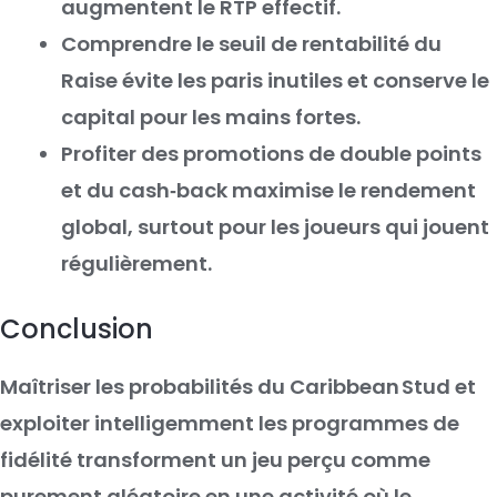
augmentent le RTP effectif.
Comprendre le seuil de rentabilité du
Raise évite les paris inutiles et conserve le
capital pour les mains fortes.
Profiter des promotions de double points
et du cash‑back maximise le rendement
global, surtout pour les joueurs qui jouent
régulièrement.
Conclusion
Maîtriser les probabilités du Caribbean Stud et
exploiter intelligemment les programmes de
fidélité transforment un jeu perçu comme
purement aléatoire en une activité où le