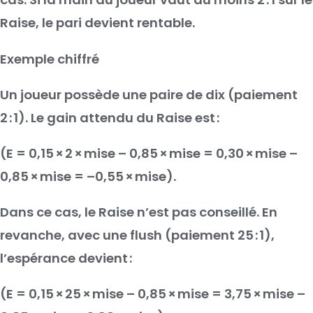
Raise, le pari devient rentable.
Exemple chiffré
Un joueur possède une paire de dix (paiement
2 : 1). Le gain attendu du Raise est :
(E = 0,15 × 2 × mise – 0,85 × mise = 0,30 × mise –
0,85 × mise = –0,55 × mise).
Dans ce cas, le Raise n’est pas conseillé. En
revanche, avec une flush (paiement 25 : 1),
l’espérance devient :
(E = 0,15 × 25 × mise – 0,85 × mise = 3,75 × mise –