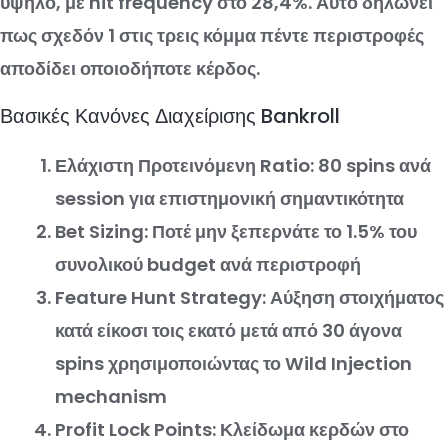
υψηλό, με hit frequency στο 28,4%. Αυτό δηλώνει
πως σχεδόν 1 στις τρεις κόμμα πέντε περιστροφές
αποδίδει οποιοδήποτε κέρδος.
Βασικές Κανόνες Διαχείρισης Bankroll
Ελάχιστη Προτεινόμενη Ratio:
80 spins ανά
session για επιστημονική σημαντικότητα
Bet Sizing:
Ποτέ μην ξεπερνάτε το 1.5% του
συνολικού budget ανά περιστροφή
Feature Hunt Strategy:
Αύξηση στοιχήματος
κατά είκοσι τοις εκατό μετά από 30 άγονα
spins χρησιμοποιώντας το Wild Injection
mechanism
Profit Lock Points:
Κλείδωμα κερδών στο