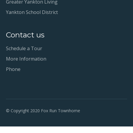
Greater Yankton Living
Yankton School District
Contact us
Schedule a Tour
More Information
Phone
© Copyright 2020 Fox Run Townhome