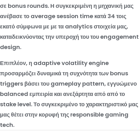
σε bonus rounds. Η συγκεκριμένη η μηχανική μας
ανέβασε το average session time κατά 34 τοις
εκατό σύμφωνα με με τα analytics στοιχεία μας,
καταδεικνύοντας την υπεροχή του του engagement
design.
Επιπλέον, η adaptive volatility engine
προσαρμόζει δυναμικά τη συχνότητα των bonus
triggers βάσει του gameplay pattern, εγγυώμενο
balanced εμπειρία και ανεξάρτητα από από το
stake level. Το συγκεκριμένο το χαρακτηριστικό μας
μας θέτει στην κορυφή της responsible gaming
tech.