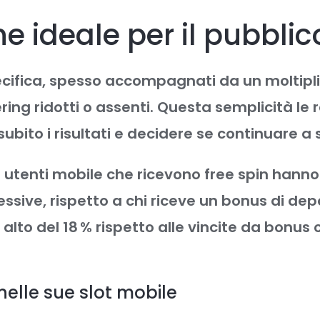
one ideale per il pubbli
specifica, spesso accompagnati da un moltipl
ring ridotti o assenti. Questa semplicità le r
ubito i risultati e decidere se continuare a
i utenti mobile che ricevono free spin hanno 
sive, rispetto a chi riceve un bonus di depos
ù alto del 18 % rispetto alle vincite da bonu
 nelle sue slot mobile