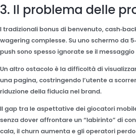
3. Il problema delle p
I tradizionali bonus di benvenuto, cash‑back
wagering complesse. Su uno schermo da 5‑6 pol
push sono spesso ignorate se il messaggio 
Un altro ostacolo è la difficoltà di visualiz
una pagina, costringendo l’utente a scorre
riduzione della fiducia nel brand.
Il gap tra le aspettative dei giocatori mobi
senza dover affrontare un “labirinto” di c
cala, il churn aumenta e gli operatori perd