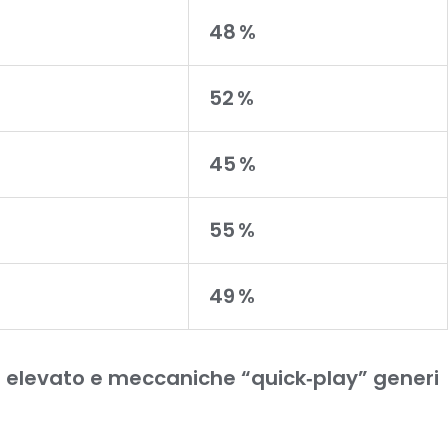
48 %
52 %
45 %
55 %
49 %
TP elevato e meccaniche “quick‑play” generi