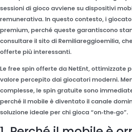
inclusion,
sessioni di gioco avviene su dispositivi mobi
please
remunerativa. In questo contesto, i giocat
report
premium, perché queste garantiscono standar
any
consultare il sito di Remiliareggioemilia, 
problems
offerte più interessanti.
that
Le free spin offerte da NetEnt, ottimizzate
you
valore percepito dai giocatori moderni. Men
encounter
complesse, le spin gratuite sono immediate,
using
perché il mobile è diventato il canale domin
the
soluzione ideale per chi gioca “on‑the‑go”.
contact
form
1. Perché il mobile è 