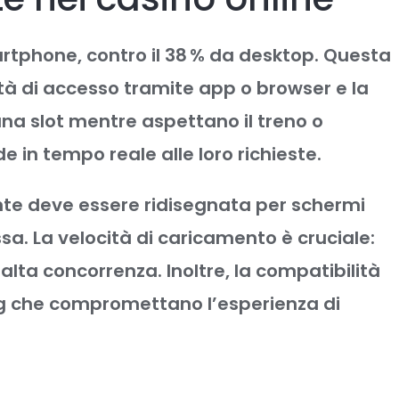
artphone, contro il 38 % da desktop. Questa
cità di accesso tramite app o browser e la
 una slot mentre aspettano il treno o
in tempo reale alle loro richieste.
tente deve essere ridisegnata per schermi
sa. La velocità di caricamento è cruciale:
lta concorrenza. Inoltre, la compatibilità
bug che compromettano l’esperienza di