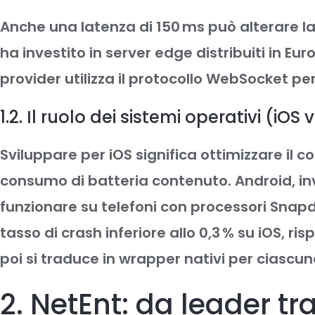
to
Anche una latenza di 150 ms può alterare la 
enhance
ha investito in server edge distribuiti in Eur
accessibility.
provider utilizza il protocollo WebSocket per
1.2. Il ruolo dei sistemi operativi (iOS
Sviluppare per iOS significa ottimizzare il 
consumo di batteria contenuto. Android, inv
funzionare su telefoni con processori Snapd
tasso di crash inferiore allo 0,3 % su iOS, r
poi si traduce in wrapper nativi per ciascu
2. NetEnt: da leader t