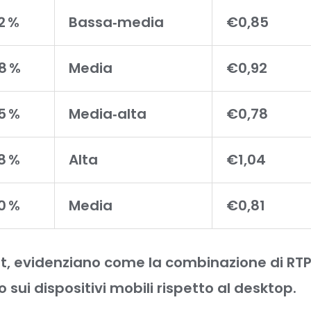
2 %
Bassa‑media
€0,85
8 %
Media
€0,92
5 %
Media‑alta
€0,78
8 %
Alta
€1,04
0 %
Media
€0,81
tEnt, evidenziano come la combinazione di R
sui dispositivi mobili rispetto al desktop.