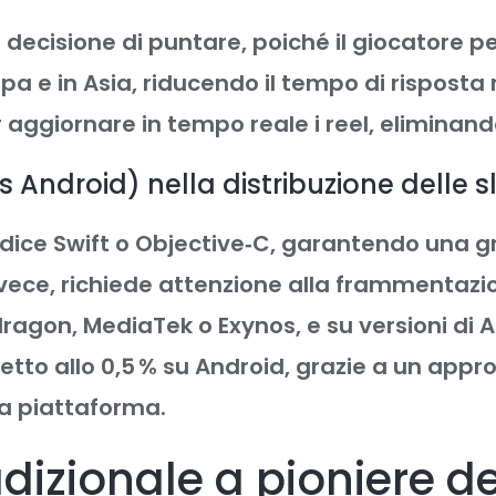
decisione di puntare, poiché il giocatore pe
opa e in Asia, riducendo il tempo di risposta m
 aggiornare in tempo reale i reel, eliminando
 vs Android) nella distribuzione delle s
codice Swift o Objective‑C, garantendo una gr
ece, richiede attenzione alla frammentazion
ragon, MediaTek o Exynos, e su versioni di A
ispetto allo 0,5 % su Android, grazie a un ap
na piattaforma.
radizionale a pioniere 