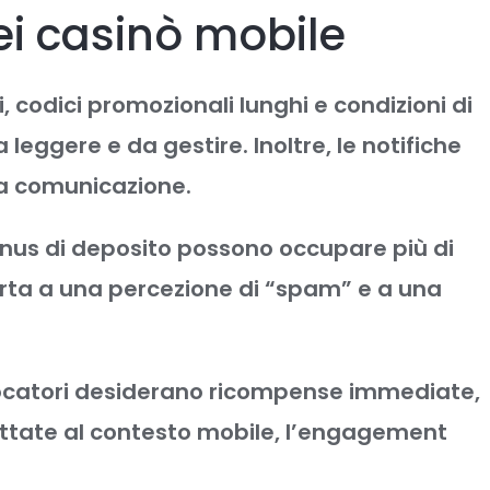
nei casinò mobile
 codici promozionali lunghi e condizioni di
leggere e da gestire. Inoltre, le notifiche
la comunicazione.
n bonus di deposito possono occupare più di
orta a una percezione di “spam” e a una
I giocatori desiderano ricompense immediate,
attate al contesto mobile, l’engagement