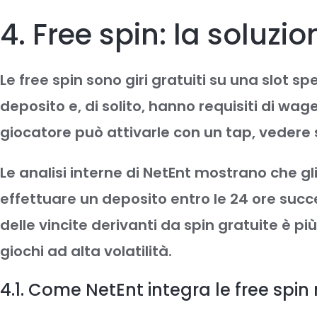
4. Free spin: la soluzi
Le free spin sono giri gratuiti su una slot 
deposito e, di solito, hanno requisiti di wage
giocatore può attivarle con un tap, vedere s
Le analisi interne di NetEnt mostrano che gl
effettuare un deposito entro le 24 ore succes
delle vincite derivanti da spin gratuite è pi
giochi ad alta volatilità.
4.1. Come NetEnt integra le free spin