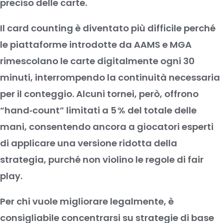
preciso delle carte.
Il card counting è diventato più difficile perché
le piattaforme introdotte da AAMS e MGA
rimescolano le carte digitalmente ogni 30
minuti, interrompendo la continuità necessaria
per il conteggio. Alcuni tornei, però, offrono
“hand‑count” limitati a 5 % del totale delle
mani, consentendo ancora a giocatori esperti
di applicare una versione ridotta della
strategia, purché non violino le regole di fair
play.
Per chi vuole migliorare legalmente, è
consigliabile concentrarsi su strategie di base