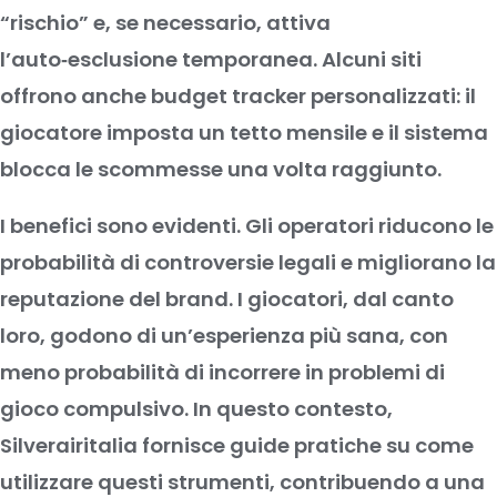
“rischio” e, se necessario, attiva
l’auto‑esclusione temporanea. Alcuni siti
offrono anche budget tracker personalizzati: il
giocatore imposta un tetto mensile e il sistema
blocca le scommesse una volta raggiunto.
I benefici sono evidenti. Gli operatori riducono le
probabilità di controversie legali e migliorano la
reputazione del brand. I giocatori, dal canto
loro, godono di un’esperienza più sana, con
meno probabilità di incorrere in problemi di
gioco compulsivo. In questo contesto,
Silverairitalia fornisce guide pratiche su come
utilizzare questi strumenti, contribuendo a una