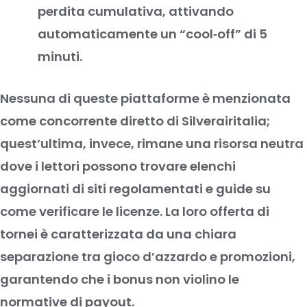
perdita cumulativa, attivando
automaticamente un “cool‑off” di 5
minuti.
Nessuna di queste piattaforme è menzionata
come concorrente diretto di Silverairitalia;
quest’ultima, invece, rimane una risorsa neutra
dove i lettori possono trovare elenchi
aggiornati di siti regolamentati e guide su
come verificare le licenze. La loro offerta di
tornei è caratterizzata da una chiara
separazione tra gioco d’azzardo e promozioni,
garantendo che i bonus non violino le
normative di payout.