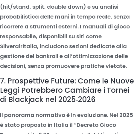
(hit/stand, split, double down) e su analisi
probabilistica delle mani in tempo reale, senza
ricorrere a strumenti esterni. I manuali di gioco
responsabile, disponibili su siti come
Silverairitalia, includono sezioni dedicate alla
gestione del bankroll e all’ottimizzazione delle
decisioni, senza promuovere pratiche vietate.
7. Prospettive Future: Come le Nuove
Leggi Potrebbero Cambiare i Tornei
di Blackjack nel 2025‑2026
Il panorama normativo è in evoluzione. Nel 2025
è stato proposto in Italia il “Decreto Gioco