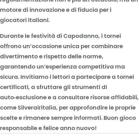
motore di innovazione e di fiducia per i
giocatori italiani.
Durante le festività di Capodanno, i tornei
offrono un’occasione unica per combinare
divertimento e rispetto delle norme,
garantendo un’esperienza competitiva ma
sicura. Invitiamo i lettori a partecipare a tornei
certificati, a sfruttare gli strumenti di
auto‑esclusione e a consultare risorse affidabili,
come Silverairitalia, per approfondire le proprie
scelte e rimanere sempre informati. Buon gioco
responsabile e felice anno nuovo!