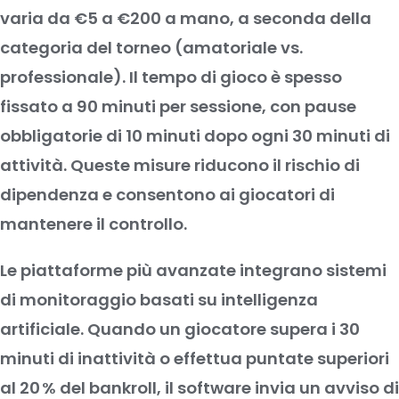
varia da €5 a €200 a mano, a seconda della
categoria del torneo (amatoriale vs.
professionale). Il tempo di gioco è spesso
fissato a 90 minuti per sessione, con pause
obbligatorie di 10 minuti dopo ogni 30 minuti di
attività. Queste misure riducono il rischio di
dipendenza e consentono ai giocatori di
mantenere il controllo.
Le piattaforme più avanzate integrano sistemi
di monitoraggio basati su intelligenza
artificiale. Quando un giocatore supera i 30
minuti di inattività o effettua puntate superiori
al 20 % del bankroll, il software invia un avviso di