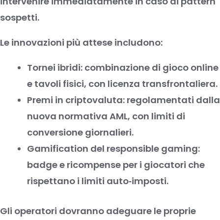
intervenire immediatamente in caso di pattern
sospetti.
Le innovazioni più attese includono:
Tornei ibridi
: combinazione di gioco online
e tavoli fisici, con licenza transfrontaliera.
Premi in criptovaluta
: regolamentati dalla
nuova normativa AML, con limiti di
conversione giornalieri.
Gamification del responsible gaming
:
badge e ricompense per i giocatori che
rispettano i limiti auto‑imposti.
Gli operatori dovranno adeguare le proprie