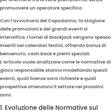
This
promuovere un operatore specifico.
site
uses
Con l’avvicinarsi del Capodanno, la stagione
the
delle promozioni e dei grandi eventi si
WP
intensifica. I tornei di blackjack vengono spesso
ADA
inseriti nei calendari festivi, offrendo bonus di
Compliance
benvenuto, cash‑back e premi speciali.
Check
L’articolo vuole analizzare come le normative di
plugin
gioco responsabile stanno modellando questi
to
eventi, quali licenze sono richieste e quali
enhance
prospettive attendono il settore nei prossimi
accessibility.
anni.
1. Evoluzione delle Normative sul