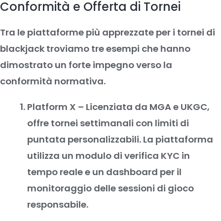
Conformità e Offerta di Tornei
Tra le piattaforme più apprezzate per i tornei di
blackjack troviamo tre esempi che hanno
dimostrato un forte impegno verso la
conformità normativa.
Platform X
– Licenziata da MGA e UKGC,
offre tornei settimanali con limiti di
puntata personalizzabili. La piattaforma
utilizza un modulo di verifica KYC in
tempo reale e un dashboard per il
monitoraggio delle sessioni di gioco
responsabile.