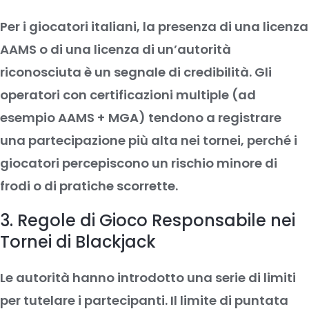
Per i giocatori italiani, la presenza di una licenza
AAMS o di una licenza di un’autorità
riconosciuta è un segnale di credibilità. Gli
operatori con certificazioni multiple (ad
esempio AAMS + MGA) tendono a registrare
una partecipazione più alta nei tornei, perché i
giocatori percepiscono un rischio minore di
frodi o di pratiche scorrette.
3. Regole di Gioco Responsabile nei
Tornei di Blackjack
Le autorità hanno introdotto una serie di limiti
per tutelare i partecipanti. Il limite di puntata