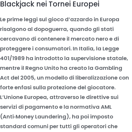
Blackjack nei Tornei Europei
Le prime leggi sul gioco d’azzardo in Europa
risalgono al dopoguerra, quando gli stati
cercavano di contenere il mercato nero e di
proteggere i consumatori. In Italia, la Legge
401/1989 ha introdotto la supervisione statale,
mentre il Regno Unito ha creato la Gambling
Act del 2005, un modello di liberalizzazione con
forte enfasi sulla protezione del giocatore.
L’Unione Europea, attraverso le direttive sui
servizi di pagamento e la normativa AML
(Anti‑Money Laundering), ha poi imposto
standard comuni per tutti gli operatori che