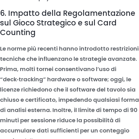
6. Impatto della Regolamentazione
sul Gioco Strategico e sul Card
Counting
Le norme più recenti hanno introdotto restrizioni
tecniche che influenzano le strategie avanzate.
Prima, molti tornei consentivano l’uso di
“deck‑tracking” hardware o software; oggi, le
licenze richiedono che il software del tavolo sia
chiuso e certificato, impedendo qualsiasi forma
di analisi esterna. Inoltre, il limite di tempo di 90
minuti per sessione riduce la possibilità di
accumulare dati sufficienti per un conteggio