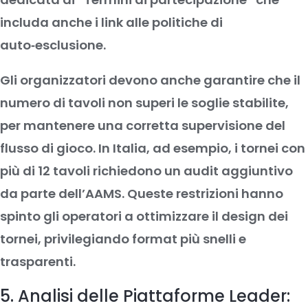
includa anche i link alle politiche di
auto‑esclusione.
Gli organizzatori devono anche garantire che il
numero di tavoli non superi le soglie stabilite,
per mantenere una corretta supervisione del
flusso di gioco. In Italia, ad esempio, i tornei con
più di 12 tavoli richiedono un audit aggiuntivo
da parte dell’AAMS. Queste restrizioni hanno
spinto gli operatori a ottimizzare il design dei
tornei, privilegiando format più snelli e
trasparenti.
5. Analisi delle Piattaforme Leader: