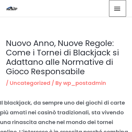
Skip
The
MAI
to
owner
MEN
Post
content
of
navigation
this
Nuovo Anno, Nuove Regole:
website
Come i Tornei di Blackjack si
has
Adattano alle Normative di
made
Gioco Responsabile
a
commitment
/
Uncategorized
/ By
wp_postadmin
to
accessibility
Il blackjack, da sempre uno dei giochi di carte
and
più amati nei casinò tradizionali, sta vivendo
inclusion,
una rinascita anche nel mondo dei tornei
please
online. L’interesse è in crescita perché combina