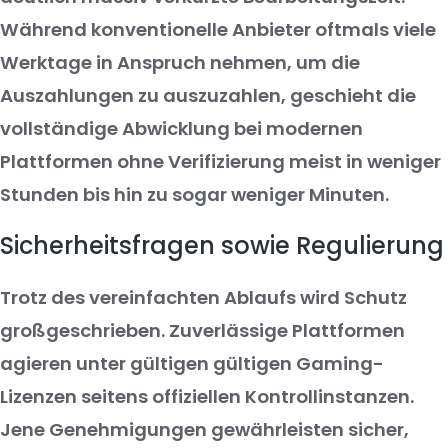
Während konventionelle Anbieter oftmals viele
Werktage in Anspruch nehmen, um die
Auszahlungen zu auszuzahlen, geschieht die
vollständige Abwicklung bei modernen
Plattformen ohne Verifizierung meist in weniger
Stunden bis hin zu sogar weniger Minuten.
Sicherheitsfragen sowie Regulierung
Trotz des vereinfachten Ablaufs wird Schutz
großgeschrieben. Zuverlässige Plattformen
agieren unter gültigen gültigen Gaming-
Lizenzen seitens offiziellen Kontrollinstanzen.
Jene Genehmigungen gewährleisten sicher,