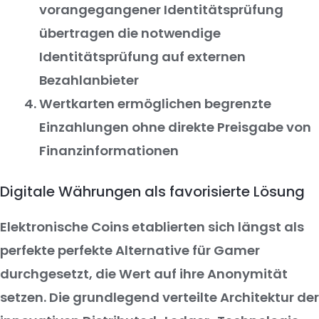
vorangegangener Identitätsprüfung
übertragen die notwendige
Identitätsprüfung auf externen
Bezahlanbieter
Wertkarten ermöglichen begrenzte
Einzahlungen ohne direkte Preisgabe von
Finanzinformationen
Digitale Währungen als favorisierte Lösung
Elektronische Coins etablierten sich längst als
perfekte perfekte Alternative für Gamer
durchgesetzt, die Wert auf ihre Anonymität
setzen. Die grundlegend verteilte Architektur der