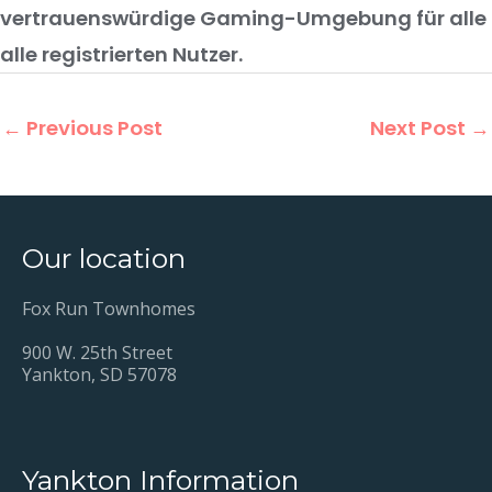
vertrauenswürdige Gaming-Umgebung für alle
alle registrierten Nutzer.
←
Previous Post
Next Post
→
Our location
Fox Run Townhomes
900 W. 25th Street
Yankton, SD 57078
Yankton Information