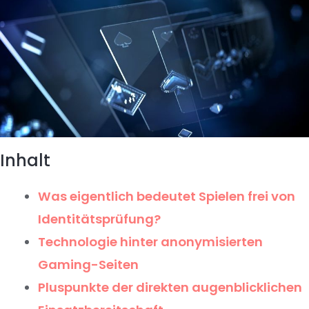
report
any
problems
that
you
encounter
using
Inhalt
the
Was eigentlich bedeutet Spielen frei von
contact
Identitätsprüfung?
form
Technologie hinter anonymisierten
on
Gaming-Seiten
this
Pluspunkte der direkten augenblicklichen
website.