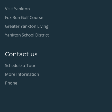
Visit Yankton
Fox Run Golf Course
Greater Yankton Living
Yankton School District
Contact us
Schedule a Tour
More Information
Phone