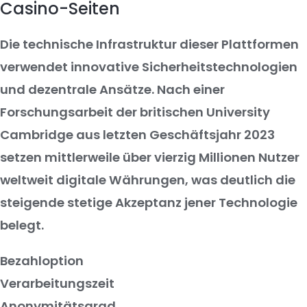
Casino-Seiten
Die technische Infrastruktur dieser Plattformen
verwendet innovative Sicherheitstechnologien
und dezentrale Ansätze. Nach einer
Forschungsarbeit der britischen University
Cambridge aus letzten Geschäftsjahr 2023
setzen mittlerweile über vierzig Millionen Nutzer
weltweit digitale Währungen, was deutlich die
steigende stetige Akzeptanz jener Technologie
belegt.
Bezahloption
Verarbeitungszeit
Anonymitätsgrad