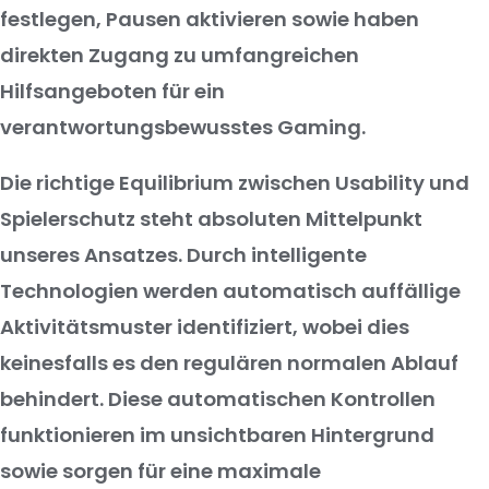
festlegen, Pausen aktivieren sowie haben
direkten Zugang zu umfangreichen
Hilfsangeboten für ein
verantwortungsbewusstes Gaming.
Die richtige Equilibrium zwischen Usability und
Spielerschutz steht absoluten Mittelpunkt
unseres Ansatzes. Durch intelligente
Technologien werden automatisch auffällige
Aktivitätsmuster identifiziert, wobei dies
keinesfalls es den regulären normalen Ablauf
behindert. Diese automatischen Kontrollen
funktionieren im unsichtbaren Hintergrund
sowie sorgen für eine maximale