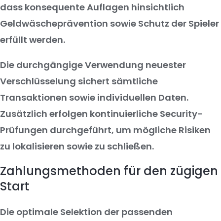
dass konsequente Auflagen hinsichtlich
Geldwäscheprävention sowie Schutz der Spieler
erfüllt werden.
Die durchgängige Verwendung neuester
Verschlüsselung sichert sämtliche
Transaktionen sowie individuellen Daten.
Zusätzlich erfolgen kontinuierliche Security-
Prüfungen durchgeführt, um mögliche Risiken
zu lokalisieren sowie zu schließen.
Zahlungsmethoden für den zügigen
Start
Die optimale Selektion der passenden