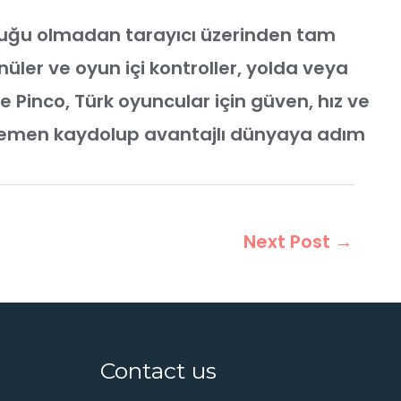
uluğu olmadan tarayıcı üzerinden tam
üler ve oyun içi kontroller, yolda veya
e Pinco, Türk oyuncular için güven, hız ve
e hemen kaydolup avantajlı dünyaya adım
Next Post
→
Contact us