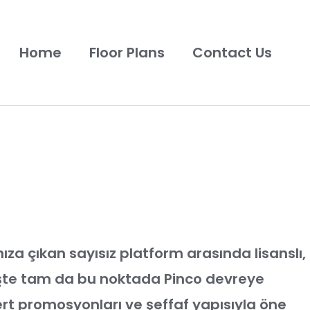
Home
Floor Plans
Contact Us
ıza çıkan sayısız platform arasında lisanslı,
İşte tam da bu noktada Pinco devreye
ert promosyonları ve şeffaf yapısıyla öne