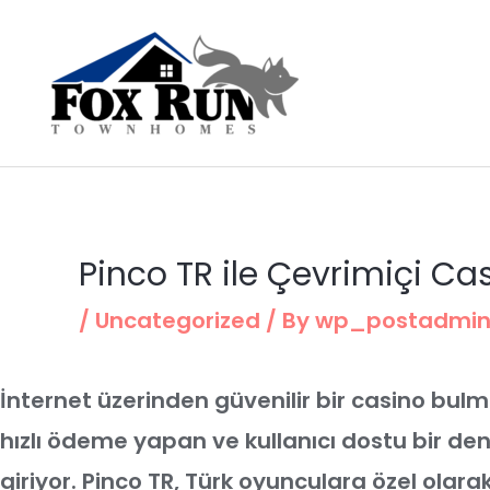
Skip
The
to
owner
content
of
this
website
Post
has
navigation
made
Pinco TR ile Çevrimiçi Ca
a
/
Uncategorized
/ By
wp_postadmi
commitment
to
İnternet üzerinden güvenilir bir casino bulma
accessibility
hızlı ödeme yapan ve kullanıcı dostu bir d
and
giriyor. Pinco TR, Türk oyunculara özel ola