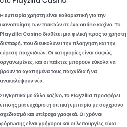
στο Playzilla Casino
Η εμπειρία χρήστη είναι καθοριστική για την
ικανοποίηση των παικτών σε ένα online καζίνο. Το
Playzilla Casino διαθέτει μια φιλική προς το χρήστη
διεπαφή, που διευκολύνει την πλοήγηση και την
εύρεση παιχνιδιών. Οι κατηγορίες είναι σαφώς
οργανωμένες, και οι παίκτες μπορούν εύκολα να
βρουν τα αγαπημένα τους παιχνίδια ή να
ανακαλύψουν νέα.
Συγκριτικά με άλλα καζίνο, το Playzilla προσφέρει
επίσης μια ευχάριστη οπτική εμπειρία με σύγχρονο
σχεδιασμό και υπέροχα γραφικά. Οι χρόνoι
φόρτωσης είναι γρήγοροι και οι λειτουργίες είναι