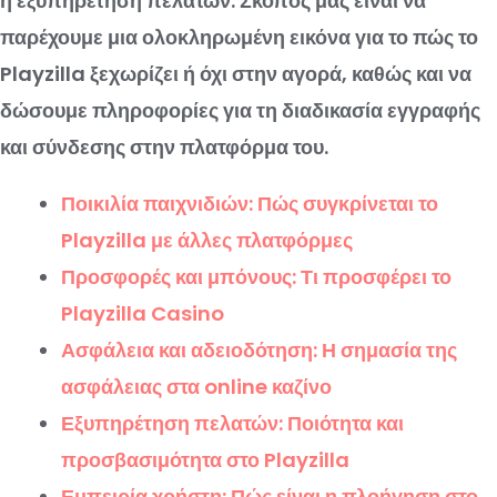
η εξυπηρέτηση πελατών. Σκοπός μας είναι να
report
παρέχουμε μια ολοκληρωμένη εικόνα για το πώς το
any
Playzilla ξεχωρίζει ή όχι στην αγορά, καθώς και να
problems
δώσουμε πληροφορίες για τη διαδικασία εγγραφής
that
και σύνδεσης στην πλατφόρμα του.
you
Ποικιλία παιχνιδιών: Πώς συγκρίνεται το
encounter
Playzilla με άλλες πλατφόρμες
using
Προσφορές και μπόνους: Τι προσφέρει το
the
Playzilla Casino
contact
Ασφάλεια και αδειοδότηση: Η σημασία της
form
ασφάλειας στα online καζίνο
on
Εξυπηρέτηση πελατών: Ποιότητα και
this
προσβασιμότητα στο Playzilla
website.
Εμπειρία χρήστη: Πώς είναι η πλοήγηση στο