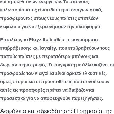
και προωθητικών ενεργειών. Το μπόνους
καλωσορίσματος είναι ιδιαίτερα ανταγωνιστικό,
προσφέροντας στους νέους παίκτες επιπλέον
κεφάλαια για να εξερευνήσουν την πλατφόρμα.
Επιπλέον, το Playzilla διαθέτει προγράμματα
επιβράβευσης και loyalty, που επιβραβεύουν τους
πιστούς παίκτες με περισσότερα μπόνους και
δωρεάν περιστροφές. Σε σύγκριση με άλλα καζίνο, οι
προσφορές του Playzilla είναι αρκετά ελκυστικές,
όμως οι όροι και οι προϋποθέσεις που συνοδεύουν
αυτές τις προσφορές πρέπει να διαβάζονται
προσεκτικά για να αποφευχθούν παρεξηγήσεις.
Ασφάλεια και αδειοδότηση: Η σημασία της