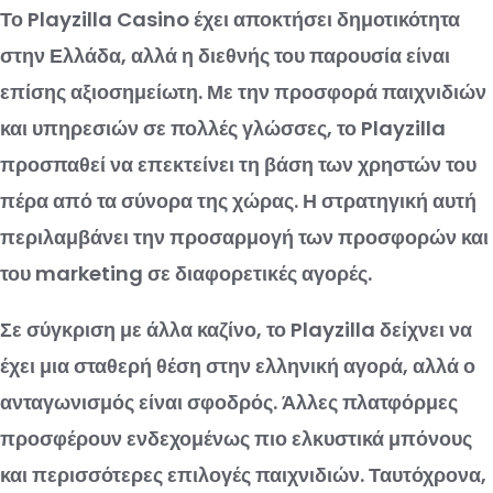
Το Playzilla Casino έχει αποκτήσει δημοτικότητα
στην Ελλάδα, αλλά η διεθνής του παρουσία είναι
επίσης αξιοσημείωτη. Με την προσφορά παιχνιδιών
και υπηρεσιών σε πολλές γλώσσες, το Playzilla
προσπαθεί να επεκτείνει τη βάση των χρηστών του
πέρα από τα σύνορα της χώρας. Η στρατηγική αυτή
περιλαμβάνει την προσαρμογή των προσφορών και
του marketing σε διαφορετικές αγορές.
Σε σύγκριση με άλλα καζίνο, το Playzilla δείχνει να
έχει μια σταθερή θέση στην ελληνική αγορά, αλλά ο
ανταγωνισμός είναι σφοδρός. Άλλες πλατφόρμες
προσφέρουν ενδεχομένως πιο ελκυστικά μπόνους
και περισσότερες επιλογές παιχνιδιών. Ταυτόχρονα,