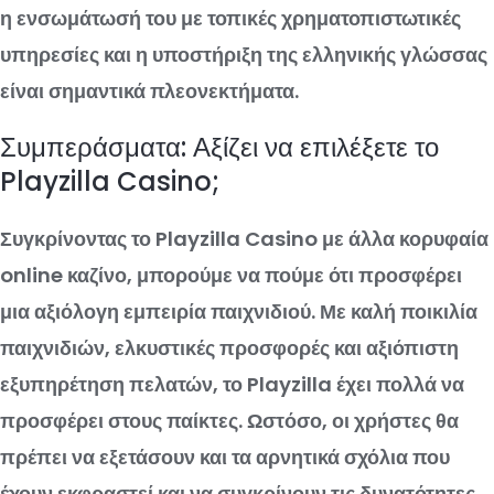
η ενσωμάτωσή του με τοπικές χρηματοπιστωτικές
υπηρεσίες και η υποστήριξη της ελληνικής γλώσσας
είναι σημαντικά πλεονεκτήματα.
Συμπεράσματα: Αξίζει να επιλέξετε το
Playzilla Casino;
Συγκρίνοντας το Playzilla Casino με άλλα κορυφαία
online καζίνο, μπορούμε να πούμε ότι προσφέρει
μια αξιόλογη εμπειρία παιχνιδιού. Με καλή ποικιλία
παιχνιδιών, ελκυστικές προσφορές και αξιόπιστη
εξυπηρέτηση πελατών, το Playzilla έχει πολλά να
προσφέρει στους παίκτες. Ωστόσο, οι χρήστες θα
πρέπει να εξετάσουν και τα αρνητικά σχόλια που
έχουν εκφραστεί και να συγκρίνουν τις δυνατότητες