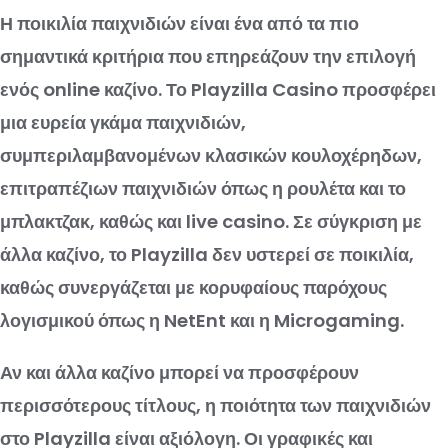
Η ποικιλία παιχνιδιών είναι ένα από τα πιο
σημαντικά κριτήρια που επηρεάζουν την επιλογή
ενός online καζίνο. Το Playzilla Casino προσφέρει
μια ευρεία γκάμα παιχνιδιών,
συμπεριλαμβανομένων κλασικών κουλοχέρηδων,
επιτραπέζιων παιχνιδιών όπως η ρουλέτα και το
μπλακτζακ, καθώς και live casino. Σε σύγκριση με
άλλα καζίνο, το Playzilla δεν υστερεί σε ποικιλία,
καθώς συνεργάζεται με κορυφαίους παρόχους
λογισμικού όπως η NetEnt και η Microgaming.
Αν και άλλα καζίνο μπορεί να προσφέρουν
περισσότερους τίτλους, η ποιότητα των παιχνιδιών
στο Playzilla είναι αξιόλογη. Οι γραφικές και