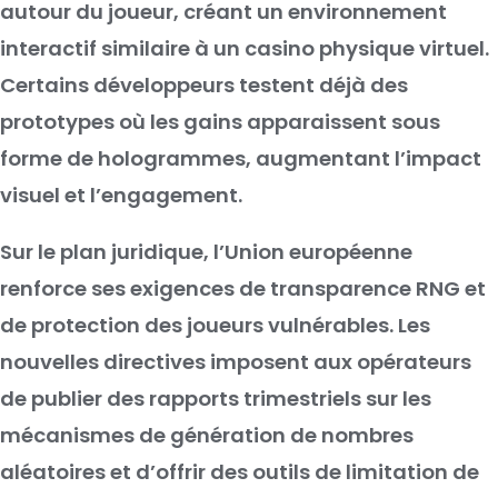
autour du joueur, créant un environnement
interactif similaire à un casino physique virtuel.
Certains développeurs testent déjà des
prototypes où les gains apparaissent sous
forme de hologrammes, augmentant l’impact
visuel et l’engagement.
Sur le plan juridique, l’Union européenne
renforce ses exigences de transparence RNG et
de protection des joueurs vulnérables. Les
nouvelles directives imposent aux opérateurs
de publier des rapports trimestriels sur les
mécanismes de génération de nombres
aléatoires et d’offrir des outils de limitation de