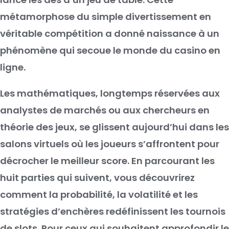
report
métamorphose du simple divertissement en
any
véritable compétition a donné naissance à un
problems
phénomène qui secoue le monde du casino en
that
ligne.
you
Les mathématiques, longtemps réservées aux
encounter
analystes de marchés ou aux chercheurs en
using
théorie des jeux, se glissent aujourd’hui dans les
the
salons virtuels où les joueurs s’affrontent pour
contact
décrocher le meilleur score. En parcourant les
form
huit parties qui suivent, vous découvrirez
on
comment la probabilité, la volatilité et les
this
stratégies d’enchères redéfinissent les tournois
website.
de slots. Pour ceux qui souhaitent approfondir le