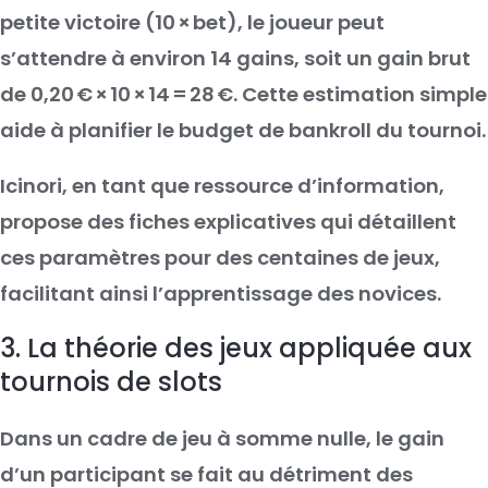
petite victoire (10 × bet), le joueur peut
s’attendre à environ 14 gains, soit un gain brut
de 0,20 € × 10 × 14 = 28 €. Cette estimation simple
aide à planifier le budget de bankroll du tournoi.
Icinori, en tant que ressource d’information,
propose des fiches explicatives qui détaillent
ces paramètres pour des centaines de jeux,
facilitant ainsi l’apprentissage des novices.
3. La théorie des jeux appliquée aux
tournois de slots
Dans un cadre de jeu à somme nulle, le gain
d’un participant se fait au détriment des