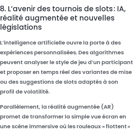
8. L’avenir des tournois de slots : IA,
réalité augmentée et nouvelles
législations
L’intelligence artificielle ouvre la porte à des
expériences personnalisées. Des algorithmes
peuvent analyser le style de jeu d’un participant
et proposer en temps réel des variantes de mise
ou des suggestions de slots adaptés à son
profil de volatilité.
Parallèlement, la réalité augmentée (AR)
promet de transformer la simple vue écran en
une scène immersive où les rouleaux « flottent »