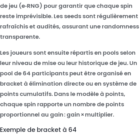
de jeu (e‑RNG) pour garantir que chaque spin
reste imprévisible. Les seeds sont régulièrement
rafraîchis et audités, assurant une randomness
transparente.
Les joueurs sont ensuite répartis en pools selon
leur niveau de mise ou leur historique de jeu. Un
pool de 64 participants peut être organisé en
bracket à élimination directe ou en système de
points cumulatifs. Dans le modèle à points,
chaque spin rapporte un nombre de points
proportionnel au gain : gain × multiplier.
Exemple de bracket à 64