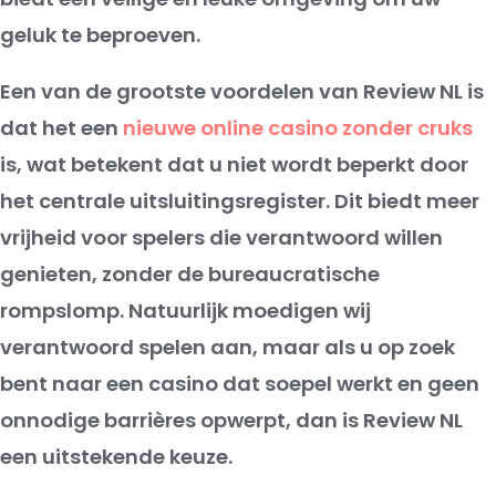
This
geluk te beproeven.
site
uses
Een van de grootste voordelen van Review NL is
the
dat het een
nieuwe online casino zonder cruks
WP
is, wat betekent dat u niet wordt beperkt door
ADA
het centrale uitsluitingsregister. Dit biedt meer
Compliance
vrijheid voor spelers die verantwoord willen
Check
genieten, zonder de bureaucratische
plugin
rompslomp. Natuurlijk moedigen wij
to
verantwoord spelen aan, maar als u op zoek
enhance
bent naar een casino dat soepel werkt en geen
accessibility.
onnodige barrières opwerpt, dan is Review NL
een uitstekende keuze.