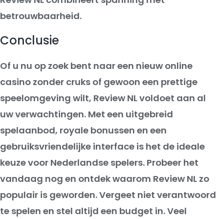
betrouwbaarheid.
Conclusie
Of u nu op zoek bent naar een nieuw online
casino zonder cruks of gewoon een prettige
speelomgeving wilt, Review NL voldoet aan al
uw verwachtingen. Met een uitgebreid
spelaanbod, royale bonussen en een
gebruiksvriendelijke interface is het de ideale
keuze voor Nederlandse spelers. Probeer het
vandaag nog en ontdek waarom Review NL zo
populair is geworden. Vergeet niet verantwoord
te spelen en stel altijd een budget in. Veel