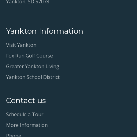
Yankton, SD 57078
Yankton Information
Visit Yankton
Fox Run Golf Course
Greater Yankton Living
Yankton School District
Contact us
Schedule a Tour
More Information
Phone