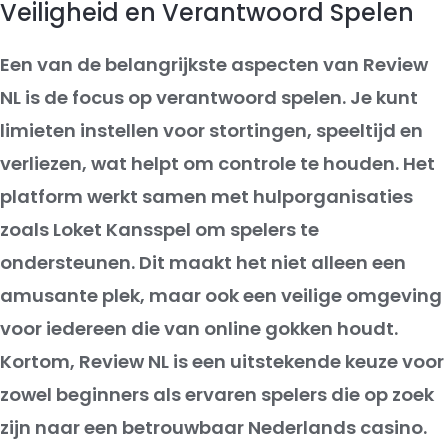
Veiligheid en Verantwoord Spelen
Een van de belangrijkste aspecten van Review
NL is de focus op verantwoord spelen. Je kunt
limieten instellen voor stortingen, speeltijd en
verliezen, wat helpt om controle te houden. Het
platform werkt samen met hulporganisaties
zoals Loket Kansspel om spelers te
ondersteunen. Dit maakt het niet alleen een
amusante plek, maar ook een veilige omgeving
voor iedereen die van online gokken houdt.
Kortom, Review NL is een uitstekende keuze voor
zowel beginners als ervaren spelers die op zoek
zijn naar een betrouwbaar Nederlands casino.